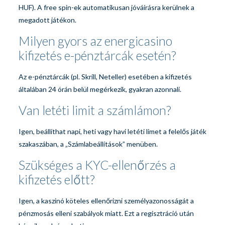
HUF). A free spin-ek automatikusan jóváírásra kerülnek a
megadott játékon.
Milyen gyors az energicasino
kifizetés e-pénztárcák esetén?
Az e-pénztárcák (pl. Skrill, Neteller) esetében a kifizetés
általában 24 órán belül megérkezik, gyakran azonnali.
Van letéti limit a számlámon?
Igen, beállíthat napi, heti vagy havi letéti limet a felelős játék
szakaszában, a „Számlabeállítások” menüben.
Szükséges a KYC-ellenőrzés a
kifizetés előtt?
Igen, a kaszinó köteles ellenőrizni személyazonosságát a
pénzmosás elleni szabályok miatt. Ezt a regisztráció után