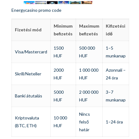
Energycasino promo code
Minimum
Maximum
Kifizetési
Fizetési mód
befizetés
befizetés
idő
1500
500 000
1–5
Visa/Mastercard
HUF
HUF
munkanap
2000
1 000 000
Azonnali –
Skrill/Neteller
HUF
HUF
24 óra
5000
2 000 000
3–7
Banki átutalás
HUF
HUF
munkanap
Nincs
Kriptovaluta
10 000
felső
1–24 óra
(BTC, ETH)
HUF
határ