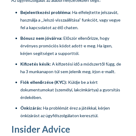
Az ügyfélszolgálat az alábbi helyzetekben segít:
Bejelentkezési probléma:
Ha elfelejtette jelszavát,
használja a „Jelszó visszaállítása” funkciót, vagy vegye
fel a kapcsolatot az élő chaten.
Bónusz nem jóváírva:
Először ellenőrizze, hogy
érvényes promóciós kódot adott-e meg. Ha igen,
kérjen segítséget a supporttól.
Kifizetés késik:
A kifizetési idő a módszertől függ, de
ha 3 munkanapon túl sem jelenik meg, írjon e-mailt.
Fiók ellenőrzése (KYC):
Küldje be a kért
dokumentumokat (személyi, lakcímkártya) a gyorsítás
érdekében.
Önkizárás:
Ha problémát érez a játékkal, kérjen
önkizárást az ügyfélszolgálaton keresztül.
Insider Advice