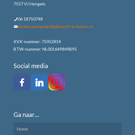
7557 VJ Hengelo
06 18750748
kindercoachpraktijk@kracht-in-balans.nl
KVK-nummer: 75052814
BTW-nummer: NL001649849B95
Social media
Ga naar…
Home