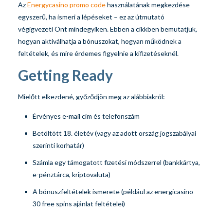
Az
Energycasino promo code
használatának megkezdése
egyszerű, ha ismeri a lépéseket – ez az útmutató
végigvezeti Önt mindegyiken. Ebben a cikkben bemutatjuk,
hogyan aktiválhatja a bónuszokat, hogyan működnek a
feltételek, és mire érdemes figyelnie a kifizetéseknél.
Getting Ready
Mielőtt elkezdené, győződjön meg az alábbiakról:
Érvényes e-mail cím és telefonszám
Betöltött 18. életév (vagy az adott ország jogszabályai
szerinti korhatár)
Számla egy támogatott fizetési módszerrel (bankkártya,
e-pénztárca, kriptovaluta)
A bónuszfeltételek ismerete (például az energicasino
30 free spins ajánlat feltételei)