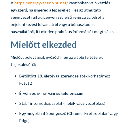
A
https://energykaszino.hu.net/
kaszinóban való kezdés
egyszerű, ha ismered a lépéseket – ez az útmutató
végigvezet rajtuk. Legyen szó első regisztrációdról, a
bejelentkezési folyamatról vagy a bónuszkódok
használatáról, itt minden praktikus információt megtalálsz.
Mielőtt elkezded
Mielőtt belevágnál, győződj meg az alábbi feltételek
teljesüléséről:
Betöltött 18. életév (a szerencsejáték korhatárhoz
kötött)
Érvényes e-mail-cím és telefonszám
Stabil internetkapcsolat (mobil- vagy vezetékes)
Egy megbízható böngésző (Chrome, Firefox, Safari vagy
Edge)