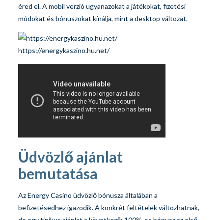
éred el. A mobil verzió ugyanazokat a játékokat, fizetési
módokat és bónuszokat kínálja, mint a desktop változat.
https://energykaszino.hu.net/
Üdvözlő ajánlat
bemutatása
Az Energy Casino üdvözlő bónusza általában a
befizetésedhez igazodik. A konkrét feltételek változhatnak,
de egy tipikus ajánlat a következő: 100%-os bónusz az első