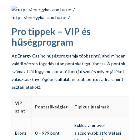
https://energykaszino.hu.net/
Pro tippek – VIP és
hűségprogram
Az Energy Casino hűségprogramja többszintű, ahol minden
valódi pénzes fogadás után pontokat gyűjthetsz. A pontok
száma attól függ, mekkora tétben játszol és milyen játékot
választasz (nyerőgépek általában több pontot adnak, mint
asztali játékok).
VIP
Pontszükséglet
Tipikus jutalmak
szint
Exkluzív hírlevél,
Bronz
0 – 999 pont
alacsonyabb átforgatási