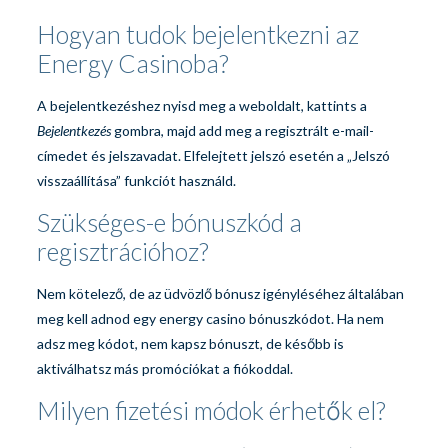
Hogyan tudok bejelentkezni az
Energy Casinoba?
A bejelentkezéshez nyisd meg a weboldalt, kattints a
Bejelentkezés
gombra, majd add meg a regisztrált e-mail-
címedet és jelszavadat. Elfelejtett jelszó esetén a „Jelszó
visszaállítása” funkciót használd.
Szükséges-e bónuszkód a
regisztrációhoz?
Nem kötelező, de az üdvözlő bónusz igényléséhez általában
meg kell adnod egy energy casino bónuszkódot. Ha nem
adsz meg kódot, nem kapsz bónuszt, de később is
aktiválhatsz más promóciókat a fiókoddal.
Milyen fizetési módok érhetők el?