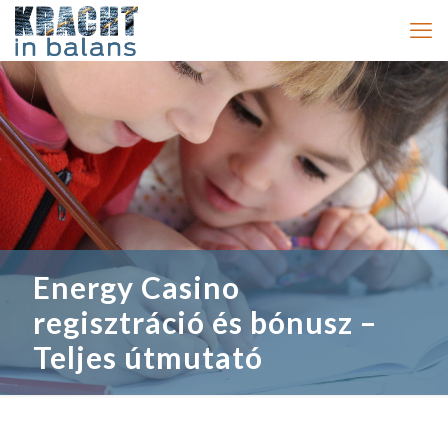
Energy Casino
regisztráció és bónusz –
Teljes útmutató