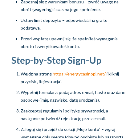
Zapoznaj się z warunkami bonusu – zwróć uwagę na
obrót (wagering) i czas na jego spełnienie.
Ustaw limit depozytu – odpowiedzialna gra to
podstawa.
Przed wypłatą upewnij się, że spełniłeś wymagania
obrotu i zweryfikowałeś konto.
Step-by-Step Sign-Up
Wejdź na stronę
https://energycasinopl.net/
i kliknij
przycisk „Rejestracja”.
Wypełnij formularz: podaj adres e-mail, hasło oraz dane
osobowe (imię, nazwisko, datę urodzenia).
Zaakceptuj regulamin i politykę prywatności, a
następnie potwierdź rejestrację przez e-mail.
Zaloguj się i przejdź do sekcji „Moje konto” – wgraj
wymagane dokumenty (dowód osobisty lub paszport)