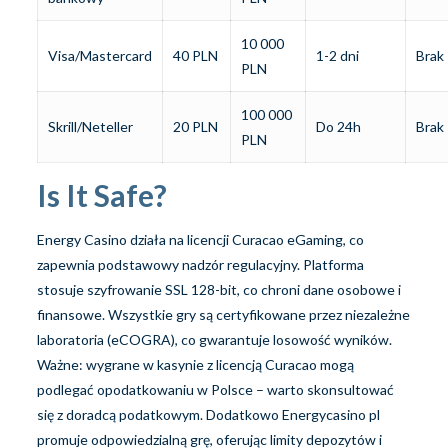
10 000
Visa/Mastercard
40 PLN
1-2 dni
Brak
PLN
100 000
Skrill/Neteller
20 PLN
Do 24h
Brak
PLN
Is It Safe?
Energy Casino działa na licencji Curacao eGaming, co
zapewnia podstawowy nadzór regulacyjny. Platforma
stosuje szyfrowanie SSL 128-bit, co chroni dane osobowe i
finansowe. Wszystkie gry są certyfikowane przez niezależne
laboratoria (eCOGRA), co gwarantuje losowość wyników.
Ważne: wygrane w kasynie z licencją Curacao mogą
podlegać opodatkowaniu w Polsce – warto skonsultować
się z doradcą podatkowym. Dodatkowo Energycasino pl
promuje odpowiedzialną grę, oferując limity depozytów i