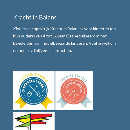
Motivatie verhogen
Kracht in Balans
Weerbaar communiceren
Kindercoachpraktijk Kracht in Balans is voor kinderen (en
Werkwijze
hun ouders) van 4 tot 16 jaar. Gespecialiseerd in het
begeleiden van (hoog)begaafde kinderen. Voel je welkom
Alle teksten de baas
en neem, vrijblijvend, contact op.
Tafelmethode met stoplichtkaartjes