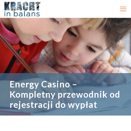
Energy Casino –
Kompletny przewodnik od
rejestracji do wypłat