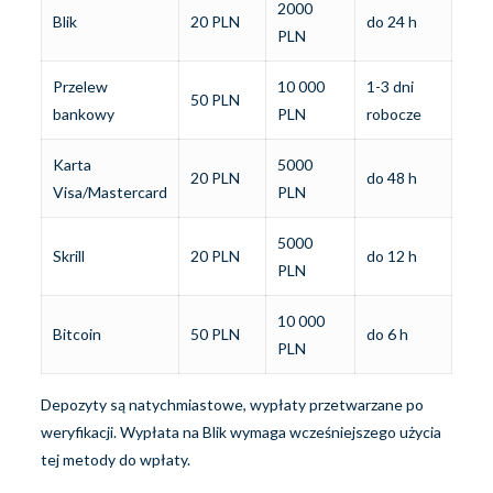
2000
Blik
20 PLN
do 24 h
PLN
Przelew
10 000
1-3 dni
50 PLN
bankowy
PLN
robocze
Karta
5000
20 PLN
do 48 h
Visa/Mastercard
PLN
5000
Skrill
20 PLN
do 12 h
PLN
10 000
Bitcoin
50 PLN
do 6 h
PLN
Depozyty są natychmiastowe, wypłaty przetwarzane po
weryfikacji. Wypłata na Blik wymaga wcześniejszego użycia
tej metody do wpłaty.