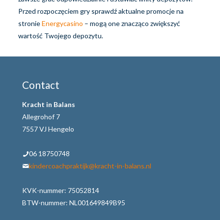
Przed rozpoczęciem gry sprawdź aktualne promocje na
stronie
Energycasino
– mogą one znacząco zwiększyć
wartość Twojego depozytu.
Contact
Kracht in Balans
Allegrohof 7
7557 VJ Hengelo
06 18750748
kindercoachpraktijk@kracht-in-balans.nl
KVK-nummer: 75052814
BTW-nummer: NL001649849B95