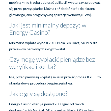
mobilną – nie trzeba pobierać aplikacji, wystarczy zalogować
się przez przeglądarkę. Można też dodać skrót do ekranu
głównego jako progresywną aplikację webową (PWA).
Jaki jest minimalny depozyt w
Energy Casino?
Minimalna wpłata wynosi 20 PLN dla Blik i kart, 50 PLN dla
przelewów bankowych i kryptowalut.
Czy mogę wypłacić pieniądze bez
weryfikacji konta?
Nie, przed pierwszą wypłatą musisz przejść proces KYC – to
standardowa procedura bezpieczeństwa.
Jakie gry są dostępne?
Energy Casino oferuje ponad 2000 gier od takich
dostawców jak NetEnt, Microgaming, Play’n GO, w tym