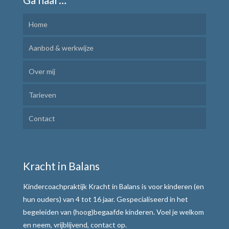
Home
Aanbod & werkwijze
Over mij
Kindercoaching
Tarieven
Ik Leer Leren
Contact
Plannen en uitvoeren
Motivatie verhogen
Kracht in Balans
Weerbaar communiceren
Kindercoachpraktijk Kracht in Balans is voor kinderen (en
Werkwijze
hun ouders) van 4 tot 16 jaar. Gespecialiseerd in het
begeleiden van (hoog)begaafde kinderen. Voel je welkom
Alle teksten de baas
en neem, vrijblijvend, contact op.