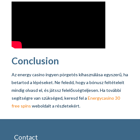
Conclusion
Az energy casino ingyen pörgetés kihasználása egyszerű, ha
betartod a lépéseket. Ne feledd, hogy a bónusz feltételeit
mindig olvasd el, és játssz felelősségteljesen. Ha további
segítségre van szükséged, keresd fel a
Energycasino 30
free spins
weboldalt a részletekért.
Contact