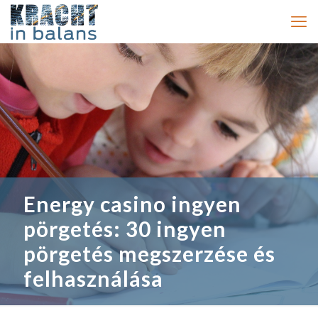
Energy casino ingyen
pörgetés: 30 ingyen
pörgetés megszerzése és
felhasználása