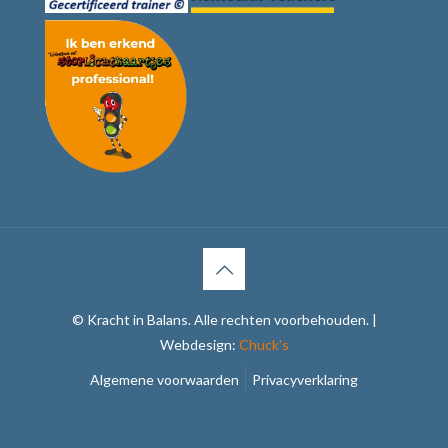
© Kracht in Balans. Alle rechten voorbehouden. |
Webdesign:
Chuck's
Algemene voorwaarden
Privacyverklaring