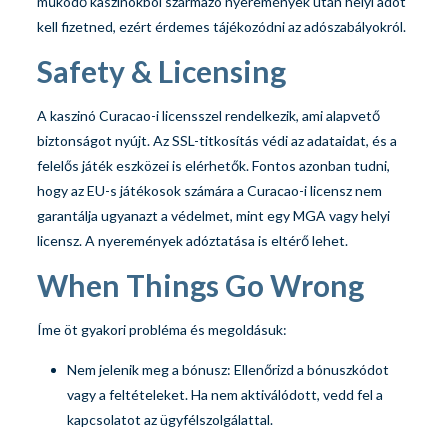
működő kaszinókból származó nyeremények után helyi adót
kell fizetned, ezért érdemes tájékozódni az adószabályokról.
Safety & Licensing
A kaszinó Curacao-i licensszel rendelkezik, ami alapvető
biztonságot nyújt. Az SSL-titkosítás védi az adataidat, és a
felelős játék eszközei is elérhetők. Fontos azonban tudni,
hogy az EU-s játékosok számára a Curacao-i licensz nem
garantálja ugyanazt a védelmet, mint egy MGA vagy helyi
licensz. A nyeremények adóztatása is eltérő lehet.
When Things Go Wrong
Íme öt gyakori probléma és megoldásuk:
Nem jelenik meg a bónusz: Ellenőrizd a bónuszkódot
vagy a feltételeket. Ha nem aktiválódott, vedd fel a
kapcsolatot az ügyfélszolgálattal.