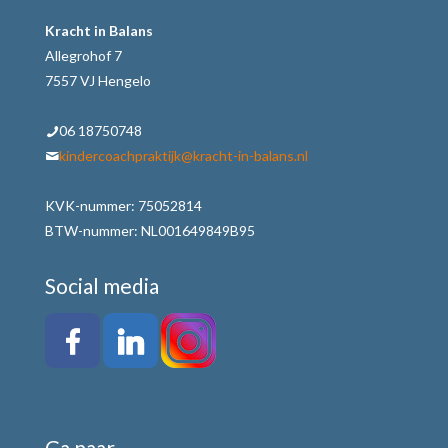
Kracht in Balans
Allegrohof 7
7557 VJ Hengelo
06 18750748
kindercoachpraktijk@kracht-in-balans.nl
KVK-nummer: 75052814
BTW-nummer: NL001649849B95
Social media
Ga naar…