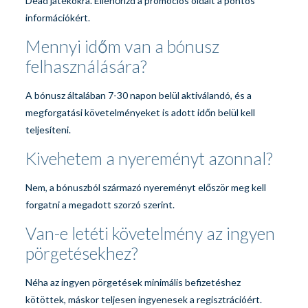
Dead játékokra. Ellenőrizd a promóciós oldalt a pontos
információkért.
Mennyi időm van a bónusz
felhasználására?
A bónusz általában 7-30 napon belül aktiválandó, és a
megforgatási követelményeket is adott időn belül kell
teljesíteni.
Kivehetem a nyereményt azonnal?
Nem, a bónuszból származó nyereményt először meg kell
forgatni a megadott szorzó szerint.
Van-e letéti követelmény az ingyen
pörgetésekhez?
Néha az ingyen pörgetések minimális befizetéshez
kötöttek, máskor teljesen ingyenesek a regisztrációért.