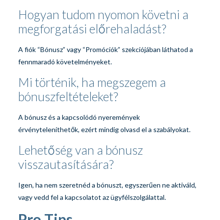
Hogyan tudom nyomon követni a
megforgatási előrehaladást?
A fiók “Bónusz” vagy “Promóciók” szekciójában láthatod a
fennmaradó követelményeket.
Mi történik, ha megszegem a
bónuszfeltételeket?
A bónusz és a kapcsolódó nyeremények
érvényteleníthetők, ezért mindig olvasd el a szabályokat.
Lehetőség van a bónusz
visszautasítására?
Igen, ha nem szeretnéd a bónuszt, egyszerűen ne aktiváld,
vagy vedd fel a kapcsolatot az ügyfélszolgálattal.
Pro Tips