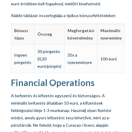
euró értékben kell fogadnod, mielőtt kivehetnéd.
Alábbi táblázat összefoglalja a tipikus bónuszfeltételeket:
Bónusz
Megforgatási
Maximális
Összeg
típus
követelmény
nyeremény
30 pörgetés
Ingyen
35x a
(0,20
100 euró
pörgetés
nyereményre
euró/pörgés)
Financial Operations
A befizetés és kifizetés egyszerű és biztonságos. A
minimális befizetés általában 10 euró, a kifizetések
feldolgozási ideje 1-3 munkanap. Használj olyan fizetési
módot, amely gyors kifizetést tesz lehetővé, mint az e-
pénztárcák. Ne feledd, hogy a Curacao-i licenc alapján