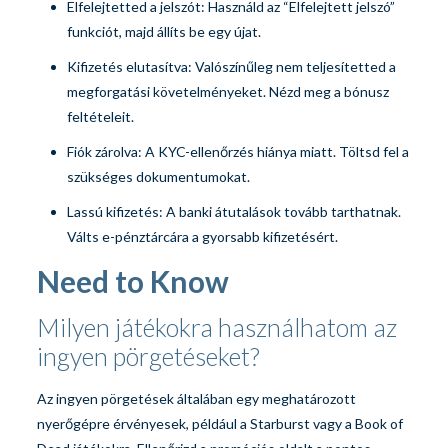
Elfelejtetted a jelszót: Használd az “Elfelejtett jelszó”
funkciót, majd állíts be egy újat.
Kifizetés elutasítva: Valószínűleg nem teljesítetted a
megforgatási követelményeket. Nézd meg a bónusz
feltételeit.
Fiók zárolva: A KYC-ellenőrzés hiánya miatt. Töltsd fel a
szükséges dokumentumokat.
Lassú kifizetés: A banki átutalások tovább tarthatnak.
Válts e-pénztárcára a gyorsabb kifizetésért.
Need to Know
Milyen játékokra használhatom az
ingyen pörgetéseket?
Az ingyen pörgetések általában egy meghatározott
nyerőgépre érvényesek, például a Starburst vagy a Book of