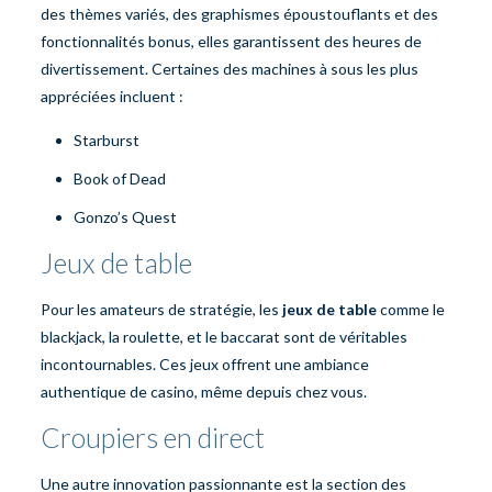
des thèmes variés, des graphismes époustouflants et des
fonctionnalités bonus, elles garantissent des heures de
divertissement. Certaines des machines à sous les plus
appréciées incluent :
Starburst
Book of Dead
Gonzo’s Quest
Jeux de table
Pour les amateurs de stratégie, les
jeux de table
comme le
blackjack, la roulette, et le baccarat sont de véritables
incontournables. Ces jeux offrent une ambiance
authentique de casino, même depuis chez vous.
Croupiers en direct
Une autre innovation passionnante est la section des