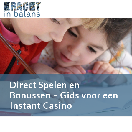
Direct Spelen en
Bonussen – Gids voor een
Instant Casino