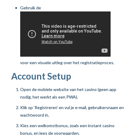
Gebruik de
voor een visuele uitleg over het registratieproces.
Account Setup
Open de mobiele website van het casino (geen app
nodig, het werkt als een PWA).
Klik op ‘Registreren’ en vul je e‑mail, gebruikersnaam en
wachtwoord in.
Kies een welkomstbonus, zoals een instant casino
bonus, en lees de voorwaarden.