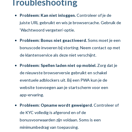
Troubleshooting
Probleem: Kan niet inloggen.
Controleer of je de
juiste URL gebruikt en wis je browsercache. Gebruik de
‘Wachtwoord vergeten’-optie.
Probleem: Bonus niet geactiveerd.
Soms moet je een
bonuscode invoeren bij storting. Neem contact op met
de klantenservice als deze niet verschijnt.
Probleem: Spellen laden niet op mobiel.
Zorg dat je
de nieuwste browserversie gebruikt en schakel
eventuele adblockers uit. Bij een PWA kun je de
website toevoegen aan je startscherm voor een
app‑ervaring.
Probleem: Opname wordt geweigerd.
Controleer of
de KYC volledig is afgerond en of de
bonusvoorwaarden zijn voldaan. Soms is een
minimumbedrag van toepassing.