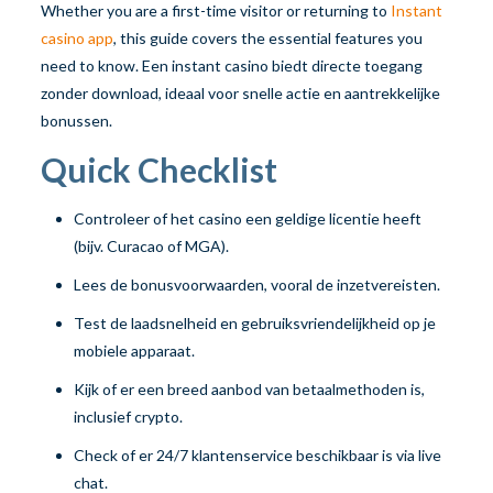
Whether you are a first-time visitor or returning to
Instant
casino app
, this guide covers the essential features you
need to know. Een instant casino biedt directe toegang
zonder download, ideaal voor snelle actie en aantrekkelijke
bonussen.
Quick Checklist
Controleer of het casino een geldige licentie heeft
(bijv. Curacao of MGA).
Lees de bonusvoorwaarden, vooral de inzetvereisten.
Test de laadsnelheid en gebruiksvriendelijkheid op je
mobiele apparaat.
Kijk of er een breed aanbod van betaalmethoden is,
inclusief crypto.
Check of er 24/7 klantenservice beschikbaar is via live
chat.