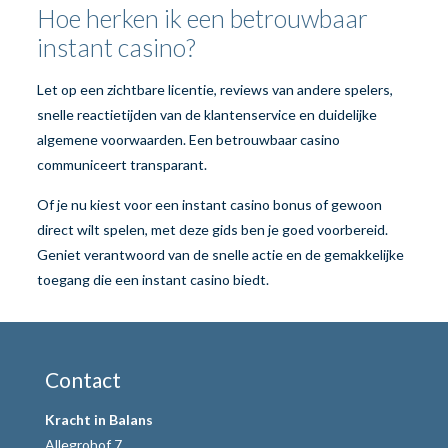
Hoe herken ik een betrouwbaar
instant casino?
Let op een zichtbare licentie, reviews van andere spelers,
snelle reactietijden van de klantenservice en duidelijke
algemene voorwaarden. Een betrouwbaar casino
communiceert transparant.
Of je nu kiest voor een instant casino bonus of gewoon
direct wilt spelen, met deze gids ben je goed voorbereid.
Geniet verantwoord van de snelle actie en de gemakkelijke
toegang die een instant casino biedt.
Contact
Kracht in Balans
Allegrohof 7