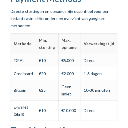
Directe stortingen en opnames zijn essentieel voor een
instant casino. Hieronder een overzicht van gangbare
methoden:
Min.
Max.
Methode
Verwerkingstijd
storting
opname
iDEAL
€10
€5.000
Direct
Creditcard
€20
€2.000
1‑3 dagen
Geen
Bitcoin
€25
10‑30 minuten
limiet
E‑wallet
€10
€10.000
Direct
(Skrill)