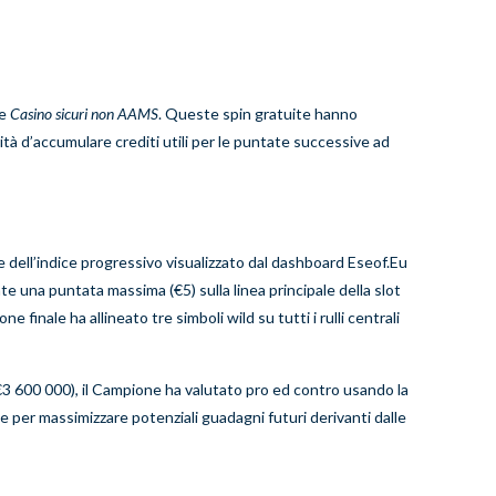
re
Casino sicuri non AAMS
. Queste spin gratuite hanno
tà d’accumulare crediti utili per le puntate successive ad
ase dell’indice progressivo visualizzato dal dashboard Eseof.Eu
e una puntata massima (€5) sulla linea principale della slot
inale ha allineato tre simboli wild su tutti i rulli centrali
(€3 600 000), il Campione ha valutato pro ed contro usando la
e per massimizzare potenziali guadagni futuri derivanti dalle