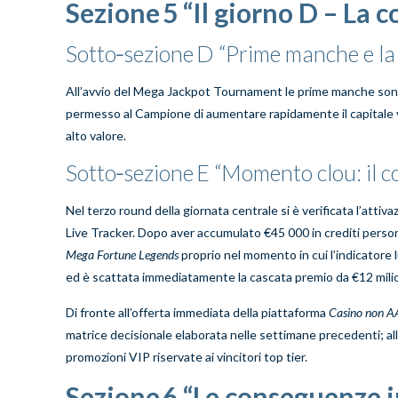
Sezione 5 “Il giorno D – La 
Sotto‑sezione D “Prime manche e la g
All’avvio del Mega Jackpot Tournament le prime manche sono
permesso al Campione di aumentare rapidamente il capitale vi
alto valore.
Sotto‑sezione E “Momento clou: il co
Nel terzo round della giornata centrale si è verificata l’attiv
Live Tracker. Dopo aver accumulato €45 000 in crediti persona
Mega Fortune Legends
proprio nel momento in cui l’indicatore l
ed è scattata immediatamente la cascata premio da €12 milio
Di fronte all’offerta immediata della piattaforma
Casino non 
matrice decisionale elaborata nelle settimane precedenti; all
promozioni VIP riservate ai vincitori top tier.
Sezione 6 “Le conseguenze i