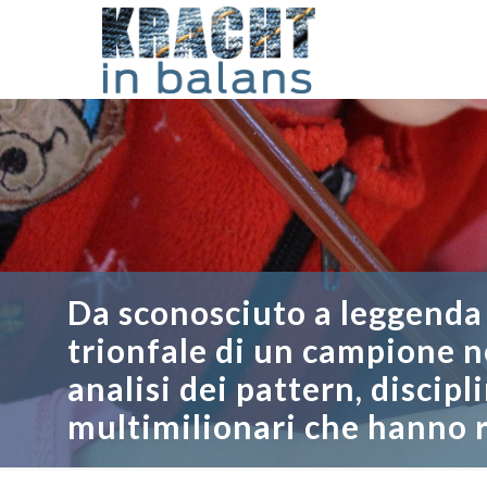
Da sconosciuto a leggenda 
trionfale di un campione n
analisi dei pattern, discip
multimilionari che hanno ri