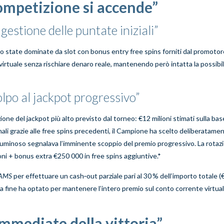
competizione si accende”
estione delle puntate iniziali”
 state dominate da slot con bonus entry free spins forniti dal promoto
rtuale senza rischiare denaro reale, mantenendo però intatta la possibili
lpo al jackpot progressivo”
azione del jackpot più alto previsto dal torneo: €12 milioni stimati sulla b
li grazie alle free spins precedenti, il Campione ha scelto deliberatament
uminoso segnalava l’imminente scoppio del premio progressivo. La rotazione f
ni + bonus extra €250 000 in free spins aggiuntive.*
AAMS
per effettuare un cash‑out parziale pari al 30 % dell’importo totale 
a fine ha optato per mantenere l’intero premio sul conto corrente virtual
mmediate della vittoria”