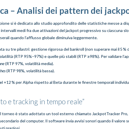
ica – Analisi dei pattern dei jackp
ampione si è dedicato allo studio approfondito delle statistiche messe a d
li intervalli medi fra due attivazioni del jackpot progressivo su ciascuna sl
serali quando l’afflusso globale diminuiva leggermente.
 su tre pilastri: gestione rigorosa del bankroll (non superare mai il 5 % d
ta volatilità (RTP 95%–97%) e quelle più stabili (RTP ≥98%). Per validare l’
une
(RTP 97%, volatilità media).
ches
(RTP 98%, volatilità bassa).
del +12 % per Alpha rispetto al Beta durante le finestre temporali indiv
to e tracking in tempo reale”
 il torneo è stato adottato un tool esterno chiamato JackpotTracker Pro,
y secondario del computer. Il software invia avvisi sonori quando il valore
ti preziosi.