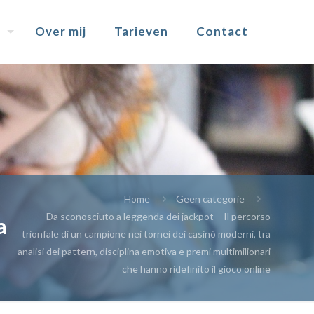
Over mij
Tarieven
Contact
Home
Geen categorie
Da sconosciuto a leggenda dei jackpot – Il percorso
a
trionfale di un campione nei tornei dei casinò moderni, tra
analisi dei pattern, disciplina emotiva e premi multimilionari
che hanno ridefinito il gioco online