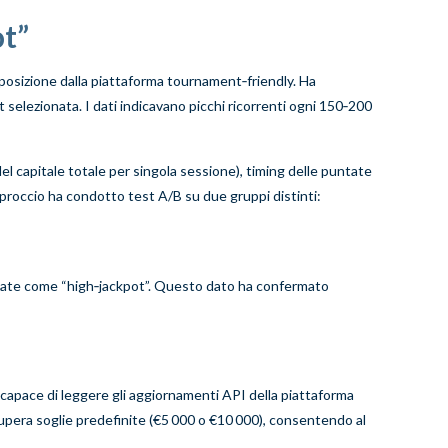
ot”
isposizione dalla piattaforma tournament‑friendly. Ha
ot selezionata. I dati indicavano picchi ricorrenti ogni 150‑200
el capitale totale per singola sessione), timing delle puntate
approccio ha condotto test A/B su due gruppi distinti:
iduate come “high‑jackpot”. Questo dato ha confermato
 capace di leggere gli aggiornamenti API della piattaforma
 supera soglie predefinite (€5 000 o €10 000), consentendo al