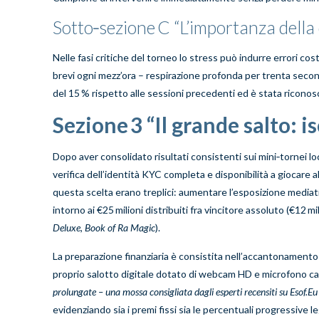
Sotto‑sezione C “L’importanza della 
Nelle fasi critiche del torneo lo stress può indurre errori c
brevi ogni mezz’ora – respirazione profonda per trenta secondi
del 15 % rispetto alle sessioni precedenti ed è stata riconos
Sezione 3 “Il grande salto: 
Dopo aver consolidato risultati consistenti sui mini‑tornei loc
verifica dell’identità KYC completa e disponibilità a giocare
questa scelta erano treplici: aumentare l’esposizione mediati
intorno ai €25 milioni distribuiti fra vincitore assoluto (€12 mi
Deluxe
,
Book of Ra Magic
).
La preparazione finanziaria è consistita nell’accantonamento d
proprio salotto digitale dotato di webcam HD e microfono car
prolungate – una mossa consigliata dagli esperti recensiti su Esof.Eu 
evidenziando sia i premi fissi sia le percentuali progressive l