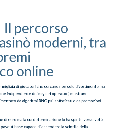
 Il percorso
casinò moderni, tra
 premi
oco online
er migliaia di giocatori che cercano non solo divertimento ma
ione indipendente dei migliori operatori, mostrano
mentato da algoritmi RNG più sofisticati e da promozioni
e di euro ma la cui determinazione lo ha spinto verso vette
 payout base capace di accendere la scintilla della