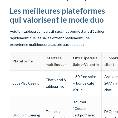
Les meilleures plateformes
qui valorisent le mode duo
Voici un tableau comparatif succinct permettant d’évaluer
rapidement quelles salles offrent réellement une
expérience multijoueur adaptée aux couples :
Interface
Offre spéciale
Suppor
Plateforme
multijoueur
Saint‑Valentin
client
+30 free spins
Assista
Chat vocal &
LovePlay Casino
+ bonus café
24/7 via 
tableau live
virtuel
chat
Tournoi
“Couple
Tableaux
FAQ dét
DuoSpin Gaming
Jackpot” avec