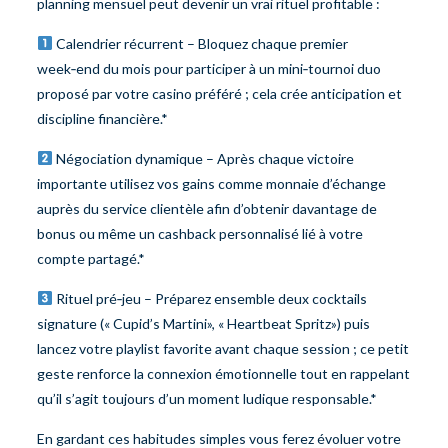
planning mensuel peut devenir un vrai rituel profitable :
Calendrier récurrent – Bloquez chaque premier
week‑end du mois pour participer à un mini‑tournoi duo
proposé par votre casino préféré ; cela crée anticipation et
discipline financière.*
Négociation dynamique – Après chaque victoire
importante utilisez vos gains comme monnaie d’échange
auprès du service clientèle afin d’obtenir davantage de
bonus ou même un cashback personnalisé lié à votre
compte partagé.*
Rituel pré‑jeu – Préparez ensemble deux cocktails
signature (« Cupid’s Martini», « Heartbeat Spritz») puis
lancez votre playlist favorite avant chaque session ; ce petit
geste renforce la connexion émotionnelle tout en rappelant
qu’il s’agit toujours d’un moment ludique responsable.*
En gardant ces habitudes simples vous ferez évoluer votre