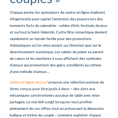
Chaque année, les opérateurs de casino en ligne rivalisent
d’ingéniosité pour capter l’attention des joueurs lors des
moments forts du calendrier : soldes d’été, festivals de jeux
et surtout la Saint‑Valentin. Cette fête romantique devient
rapidement un terrain fertile pour des promotions
thématiques où l’on mise autant sur l’émotion que sur le
divertissement numérique. Les tables de poker se parent
de cœurs et les machines à sous affichent des symboles
d’amour qui promettent des gains scintillants au rythme
d’une mélodie d’amour…
casino en ligne neosurf
propose une sélection pointue de
titres conçus pour être joués à deux — des slots aux
mécaniques synchronisées aux jeux de table avec mise
partagée. Le vrai défi surgit lorsqu’on veut profiter
pleinement de ces offres tout en préservant la dimension
ludique et intime du couple : comment exploiter chaque