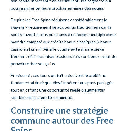
son capital intact tout en accumulant une cagnotte qui
pourra alimenter leurs prochaines mises classiques.
De plus les Free Spins réduisent considérablement le
wagering requirement lié aux bonus traditionnels car ils
sont souvent exclus ou soumis à un facteur multiplicateur
moindre comparé aux crédits bonus classiques (« bonus
casino en ligne »). Ainsi le couple évite ainsi le piège
fréquent où il faut miser plusieurs fois son bonus avant de
pouvoir retirer ses gains.
En résumé , ces tours gratuits résolvent le problème
fondamental du risque élevé inhérent aux paris partagés
tout en offrant une opportunité réelle d’augmenter
rapidement la cagnotte commune.
Construire une stratégie
commune autour des Free
Spins