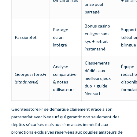
synchronisés
+ email 
prize pool
partagé
Bonus casino
Partage
Support
en ligne sans
PassionBet
écran
télépho
kyc + retrait
intégré
bilingue
instantané
Classements
Analyse
Équipe
dédiés aux
Georgesstore.Fr
comparative
rédactio
meilleurs jeux
(site de revue)
& notes
disponib
duo + guide
utilisateurs
formulai
Neosurf
Georgesstore.Fr se démarque clairement grâce à son
partenariat avec Neosurf qui garantit non seulement des
dépôts sécurisés mais aussi un accès immédiat aux
promotions exclusives réservées aux couples amateurs de