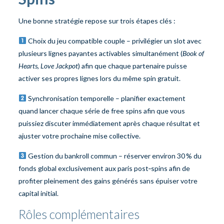
Une bonne stratégie repose sur trois étapes clés :
Choix du jeu compatible couple – privilégier un slot avec
plusieurs lignes payantes activables simultanément (
Book of
Hearts
,
Love Jackpot
) afin que chaque partenaire puisse
activer ses propres lignes lors du même spin gratuit.
Synchronisation temporelle – planifier exactement
quand lancer chaque série de free spins afin que vous
puissiez discuter immédiatement après chaque résultat et
ajuster votre prochaine mise collective.
Gestion du bankroll commun – réserver environ 30 % du
fonds global exclusivement aux paris post‑spins afin de
profiter pleinement des gains générés sans épuiser votre
capital initial.
Rôles complémentaires