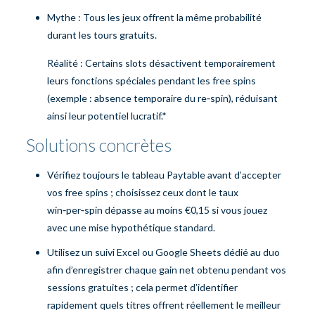
Mythe : Tous les jeux offrent la même probabilité
durant les tours gratuits.
Réalité : Certains slots désactivent temporairement
leurs fonctions spéciales pendant les free spins
(exemple : absence temporaire du re‑spin), réduisant
ainsi leur potentiel lucratif.*
Solutions concrètes
Vérifiez toujours le tableau Paytable avant d’accepter
vos free spins ; choisissez ceux dont le taux
win‑per‑spin dépasse au moins €0,15 si vous jouez
avec une mise hypothétique standard.
Utilisez un suivi Excel ou Google Sheets dédié au duo
afin d’enregistrer chaque gain net obtenu pendant vos
sessions gratuites ; cela permet d’identifier
rapidement quels titres offrent réellement le meilleur