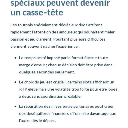
spéciaux peuvent devenir
un casse‑tête
Les tournois spécialement dédiés aux duos attirent
rapidement l’attention des amoureux qui souhaitent mêler
passion et jeu d’argent. Pourtant plusieurs difficultés
viennent souvent gâcher l’expérience :
Le temps limité imposé par le format élimine toute
marge d’erreur ; chaque décision doit être prise dans
quelques secondes seulement.
Le choix du jeu est crucial : certains slots affichent un
RTP élevé mais une volatilité trop forte pour être joués
à deux sans coordination préalable.
La répartition des mises entre partenaires peut créer
des déséquilibres financiers si l’un mise davantage que
l’autre dès le départ.