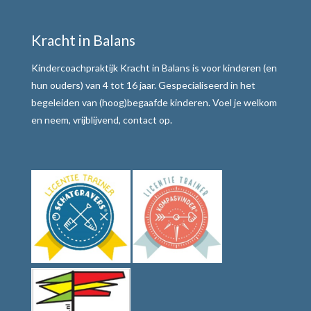
Motivatie verhogen
Kracht in Balans
Weerbaar communiceren
Kindercoachpraktijk Kracht in Balans is voor kinderen (en
Werkwijze
hun ouders) van 4 tot 16 jaar. Gespecialiseerd in het
begeleiden van (hoog)begaafde kinderen. Voel je welkom
Alle teksten de baas
en neem, vrijblijvend, contact op.
Tafelmethode met stoplichtkaartjes