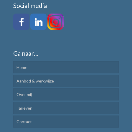
Social media
Ga naar…
Home
Aanbod & werkwijze
Over mij
Kindercoaching
Tarieven
Ik Leer Leren
Contact
Plannen en uitvoeren