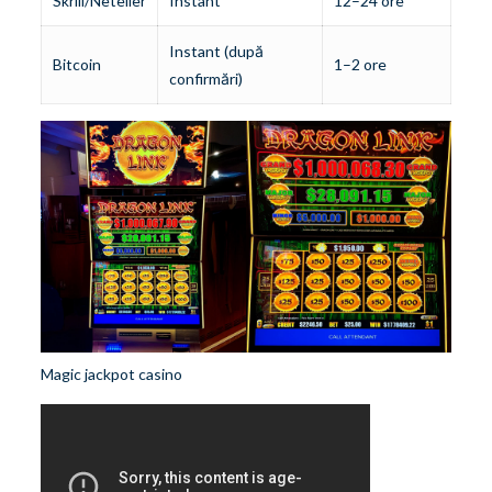
Skrill/Neteller
Instant
12–24 ore
Instant (după
Bitcoin
1–2 ore
confirmări)
Magic jackpot casino