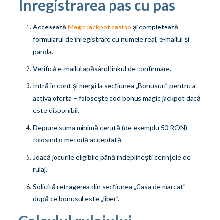
Înregistrarea pas cu pas
Accesează
Magic jackpot casino
și completează
formularul de înregistrare cu numele real, e‑mailul și
parola.
Verifică e‑mailul apăsând linkul de confirmare.
Intră în cont și mergi la secțiunea „Bonusuri” pentru a
activa oferta – folosește cod bonus magic jackpot dacă
este disponibil.
Depune suma minimă cerută (de exemplu 50 RON)
folosind o metodă acceptată.
Joacă jocurile eligibile până îndeplinești cerințele de
rulaj.
Solicită retragerea din secțiunea „Casa de marcat”
după ce bonusul este „liber”.