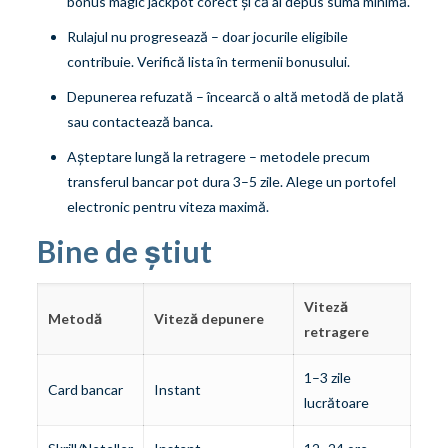
bonus magic jackpot corect și că ai depus suma minimă.
Rulajul nu progresează – doar jocurile eligibile
contribuie. Verifică lista în termenii bonusului.
Depunerea refuzată – încearcă o altă metodă de plată
sau contactează banca.
Așteptare lungă la retragere – metodele precum
transferul bancar pot dura 3–5 zile. Alege un portofel
electronic pentru viteza maximă.
Bine de știut
Viteză
Metodă
Viteză depunere
retragere
1–3 zile
Card bancar
Instant
lucrătoare