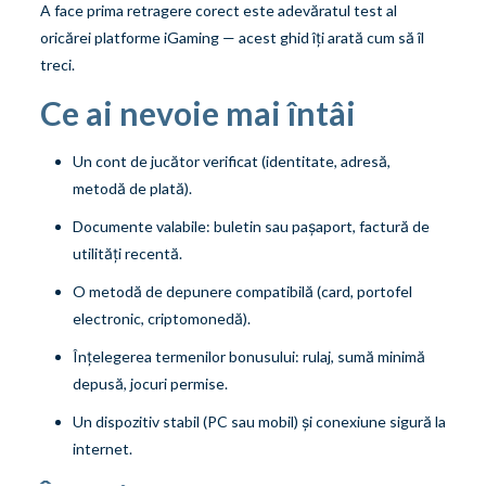
A face prima retragere corect este adevăratul test al
oricărei platforme iGaming — acest ghid îți arată cum să îl
treci.
Ce ai nevoie mai întâi
Un cont de jucător verificat (identitate, adresă,
metodă de plată).
Documente valabile: buletin sau pașaport, factură de
utilități recentă.
O metodă de depunere compatibilă (card, portofel
electronic, criptomonedă).
Înțelegerea termenilor bonusului: rulaj, sumă minimă
depusă, jocuri permise.
Un dispozitiv stabil (PC sau mobil) și conexiune sigură la
internet.