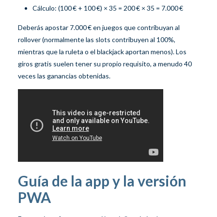
Cálculo: (100 € + 100 €) × 35 = 200 € × 35 = 7.000 €
Deberás apostar 7.000 € en juegos que contribuyan al
rollover (normalmente las slots contribuyen al 100%,
mientras que la ruleta o el blackjack aportan menos). Los
giros gratis suelen tener su propio requisito, a menudo 40
veces las ganancias obtenidas.
Guía de la app y la versión
PWA