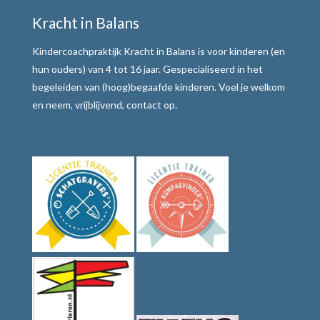
Kracht in Balans
Weerbaar communiceren
Kindercoachpraktijk Kracht in Balans is voor kinderen (en
Werkwijze
hun ouders) van 4 tot 16 jaar. Gespecialiseerd in het
begeleiden van (hoog)begaafde kinderen. Voel je welkom
Alle teksten de baas
en neem, vrijblijvend, contact op.
Tafelmethode met stoplichtkaartjes