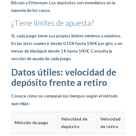
Bitcoin y Ethereum. Los depósitos son inmediatos en la
mayoría de los casos.
¿Tiene límites de apuesta?
Sí, cada juego tiene sus propios límites mínimos y máximos.
En las slots suelen ir desde 0,10 € hasta 100 € por giro, y en
mesas de blackjack desde 1 € hasta 500 €. Consulta la
sección de ayuda de cada juego.
Datos útiles: velocidad de
depósito frente a retiro
Conoce cómo se comparan los tiempos según el método
que elijas:
Velocidad de
Velocidad
Método de pago
depósito
de retiro