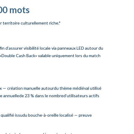
300 mots
 territoire culturellement riche.*
n d’assurer visibilité locale via panneaux LED autour du
e «​Double Cash Back​» valable uniquement lors du match
x — création manuelle autourdu thème médiéval utilisé
 annuellede 23 % dans le nombred’utilisateurs actifs
ualifié issudu bouche-à-oreille localisé — preuve