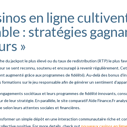
inos en ligne cultiven
e : stratégies gagnan
urs »
che du jackpot le plus élevé ou du taux de redistribution (RTP) le plus fa
r se sent reconnu, soutenu et encouragé à revenir régulièrement. Cette 
ent augmenté grâce aux programmes de fidélité). Au‑delà des bonus d’insc
s formations sur le jeu responsable afin de générer un sentiment d’appa
s engagements sociétaux et leurs programmes de fidélité innovants, cons
ur de leur stratégie. En parallèle, le site comparatif Aide Finance.Fr ana
ne selon leurs attentes sociales et financières.
sformer un simple dépôt en une interaction communautaire riche et co
llective positive. For more details, check out
nouveaux casinos en lign