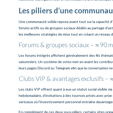
Les piliers d’une communau
Une communauté solide repose avant tout sur la capacité d’
forums actifs ou de groupes sociaux dédiés au partage d’ast
les meilleures stratégies de mise tout en créant un réseau d’
Forums & groupes sociaux – ≈ 90 m
Les forums intégrés affichent généralement des fils thémat
saisonniers. Un système de votes met en avant les contribu
leurs pages Discord ou Telegram afin que la conversation r
Clubs VIP & avantages exclusifs – 
Les clubs VIP offrent quant à eux un statut social visible v
hebdomadaire, d’invitations à des tournois privés avec priz
vertueux où l’investissement personnel entraîne davantage
En complément de ces deux sous‑piliers, certains sites orga