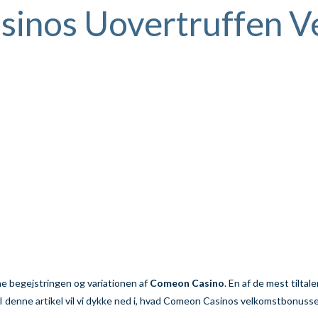
sinos Uovertruffen V
che begejstringen og variationen af
Comeon Casino
. En af de mest tilta
re. I denne artikel vil vi dykke ned i, hvad Comeon Casinos velkomstbonu