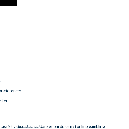
.
 præferencer.
sker.
ntastisk
velkomstbonus
. Uanset om du er ny i online gambling