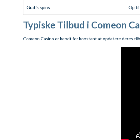
Gratis spins
Op til
Typiske Tilbud i Comeon Ca
Comeon Casino er kendt for konstant at opdatere deres ti