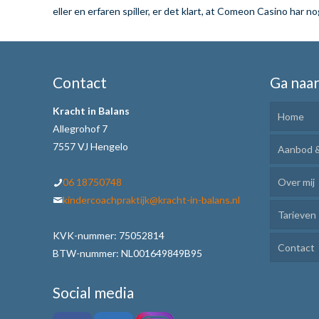
eller en erfaren spiller, er det klart, at Comeon Casino har no
Contact
Ga naa
Kracht in Balans
Home
Allegrohof 7
7557 VJ Hengelo
Aanbod &
06 18750748
Over mij
Kinde
kindercoachpraktijk@kracht-in-balans.nl
Tarieven
Ik Lee
KVK-nummer: 75052814
Contact
Plann
BTW-nummer: NL001649849B95
Motiv
Social media
Weerb