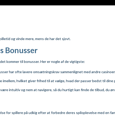
pilletid og vinde mere, mens de har det sjovt.
s Bonusser
et kommer til bonusser. Her er nogle af de vigtigste:
ser har ofte lavere omsætningskrav sammenlignet med andre casinoer
 imellem, hvilket giver frihed til at vælge, hvad der passer bedst til dine
være intuitiv og nem at navigere, så du hurtigt kan finde de tilbud, du øn
 for spillere på udkig efter at forbedre deres spiloplevelse med en fa