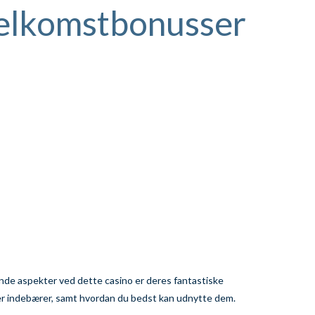
elkomstbonusser
lende aspekter ved dette casino er deres fantastiske
sser indebærer, samt hvordan du bedst kan udnytte dem.