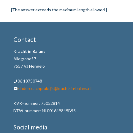
[The answer exceeds the maximum length allowed.]
Contact
Kracht in Balans
Allegrohof 7
7557 VJ Hengelo
06 18750748
kindercoachpraktijk@kracht-in-balans.nl
KVK-nummer: 75052814
BTW-nummer: NL001649849B95
Social media