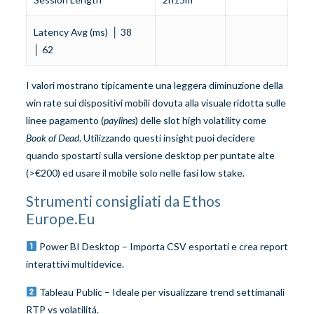
Latency Avg (ms) │ 38
│ 62
I valori mostrano tipicamente una leggera diminuzione della
win rate sui dispositivi mobili dovuta alla visuale ridotta sulle
linee pagamento (
paylines
) delle slot high volatility come
Book of Dead
. Utilizzando questi insight puoi decidere
quando spostarti sulla versione desktop per puntate alte
(>€200) ed usare il mobile solo nelle fasi low stake.
Strumenti consigliati da Ethos
Europe.Eu
Power BI Desktop – Importa CSV esportati e crea report
interattivi multidevice.
Tableau Public – Ideale per visualizzare trend settimanali
RTP vs volatilitá.