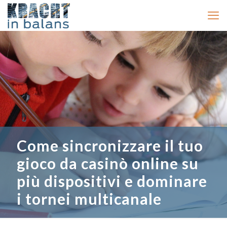
Come sincronizzare il tuo
gioco da casinò online su
più dispositivi e dominare
i tornei multicanale