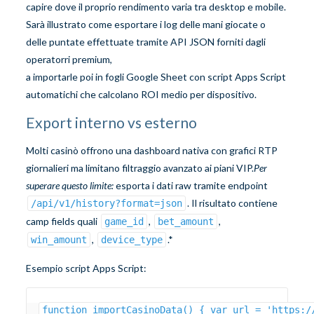
capire dove il proprio rendimento varia tra desktop e mobile.
Sarà illustrato come esportare i log delle mani giocate o
delle puntate effettuate tramite API JSON forniti dagli
operatorri premium,
a importarle poi in fogli Google Sheet con script Apps Script
automatichi che calcolano ROI medio per dispositivo.
Export interno vs esterno
Molti casinò offrono una dashboard nativa con grafici RTP
giornalieri ma limitano filtraggio avanzato ai piani VIP.
Per
superare questo limite:
esporta i dati raw tramite endpoint
. Il risultato contiene
/api/v1/history?format=json
camp fields quali
,
,
game_id
bet_amount
,
.*
win_amount
device_type
Esempio script Apps Script:
function importCasinoData() { var url = 'https:/