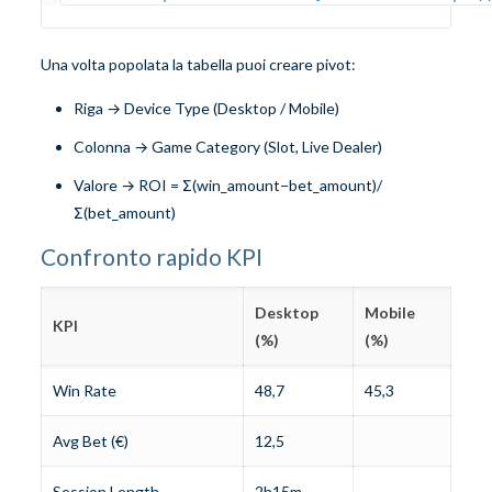
Una volta popolata la tabella puoi creare pivot:
Riga → Device Type (Desktop / Mobile)
Colonna → Game Category (Slot, Live Dealer)
Valore → ROI = Σ(win_amount−bet_amount)/
Σ(bet_amount)
Confronto rapido KPI
Desktop
Mobile
KPI
(%)
(%)
Win Rate
48,7
45,3
Avg Bet (€)
12,5
Session Length
2h15m