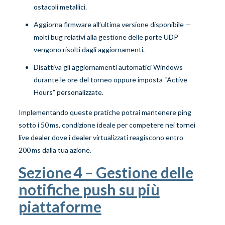
ostacoli metallici.
Aggiorna firmware all’ultima versione disponibile —
molti bug relativi alla gestione delle porte UDP
vengono risolti dagli aggiornamenti.
Disattiva gli aggiornamenti automatici Windows
durante le ore del torneo oppure imposta “Active
Hours” personalizzate.
Implementando queste pratiche potrai mantenere ping
sotto i 50 ms, condizione ideale per competere nei tornei
live dealer dove i dealer virtualizzati reagiscono entro
200 ms dalla tua azione.
Sezione 4 – Gestione delle
notifiche push su più
piattaforme