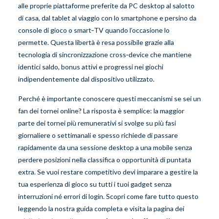
alle proprie piattaforme preferite da PC desktop al salotto
di casa, dal tablet al viaggio con lo smartphone e persino da
console di gioco o smart‑TV quando l’occasione lo
permette. Questa libertà è resa possibile grazie alla
tecnologia di sincronizzazione cross‑device che mantiene
identici saldo, bonus attivi e progressi nei giochi
indipendentemente dal dispositivo utilizzato.
Perché è importante conoscere questi meccanismi se sei un
fan dei tornei online? La risposta è semplice: la maggior
parte dei tornei più remunerativi si svolge su più fasi
giornaliere o settimanali e spesso richiede di passare
rapidamente da una sessione desktop a una mobile senza
perdere posizioni nella classifica o opportunità di puntata
extra. Se vuoi restare competitivo devi imparare a gestire la
tua esperienza di gioco su tutti i tuoi gadget senza
interruzioni né errori di login. Scopri come fare tutto questo
leggendo la nostra guida completa e visita la pagina dei