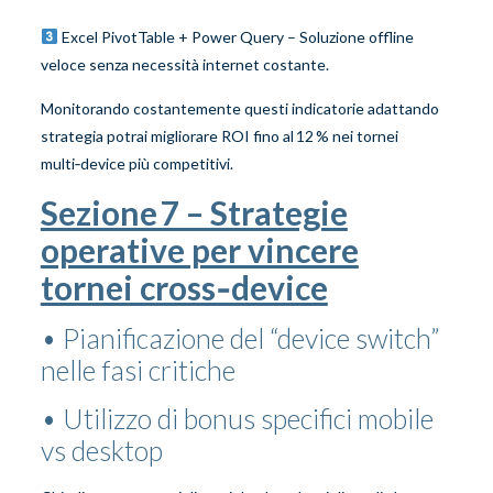
Excel PivotTable + Power Query – Soluzione offline
veloce senza necessità internet costante.
Monitorando costantemente questi indicatorie adattando
strategia potrai migliorare ROI fino al 12 % nei tornei
multi‑device più competitivi.
Sezione 7 – Strategie
operative per vincere
tornei cross‑device
• Pianificazione del “device switch”
nelle fasi critiche
• Utilizzo di bonus specifici mobile
vs desktop