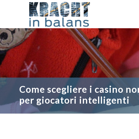
Come scegliere i casino no
per giocatori intelligenti