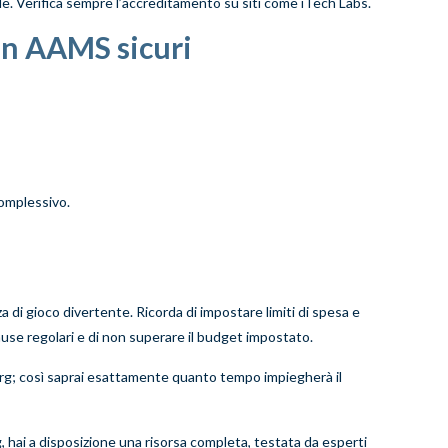
nale. Verifica sempre l’accreditamento su siti come iTech Labs.
non AAMS sicuri
complessivo.
 di gioco divertente. Ricorda di impostare limiti di spesa e
use regolari e di non superare il budget impostato.
.Org; così saprai esattamente quanto tempo impiegherà il
g, hai a disposizione una risorsa completa, testata da esperti