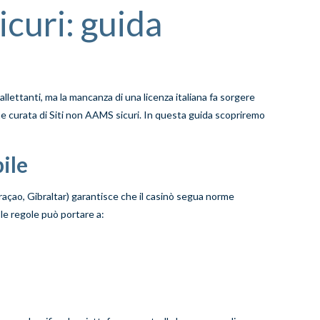
curi: guida
llettanti, ma la mancanza di una licenza italiana fa sorgere
one curata di Siti non AAMS sicuri. In questa guida scopriremo
ile
açao, Gibraltar) garantisce che il casinò segua norme
 le regole può portare a: