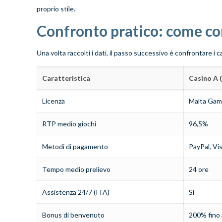
proprio stile.
Confronto pratico: come com
Una volta raccolti i dati, il passo successivo è confrontare i
Caratteristica
Casino A 
Licenza
Malta Gam
RTP medio giochi
96,5%
Metodi di pagamento
PayPal, Vi
Tempo medio prelievo
24 ore
Assistenza 24/7 (ITA)
Sì
Bonus di benvenuto
200% fino