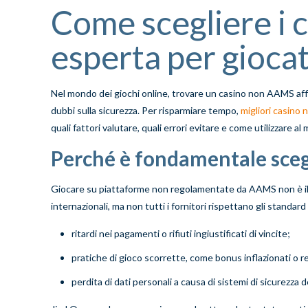
Come scegliere i 
esperta per giocato
Nel mondo dei giochi online, trovare un casino non AAMS affid
dubbi sulla sicurezza. Per risparmiare tempo,
migliori casin
quali fattori valutare, quali errori evitare e come utilizzare al 
Perché è fondamentale sceg
Giocare su piattaforme non regolamentate da AAMS non è ille
internazionali, ma non tutti i fornitori rispettano gli standa
ritardi nei pagamenti o rifiuti ingiustificati di vincite;
pratiche di gioco scorrette, come bonus inflazionati o re
perdita di dati personali a causa di sistemi di sicurezza d