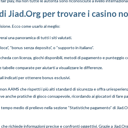
 fair play, ma non tutte le autorità sono riconosciute a livello internazio
 di Jiad.Org per trovare i casino 
isione. Ecco come usarlo al meglio:
rai una panoramica di tutti i siti valutati.
loce”, “bonus senza deposito”, o “supporto in italiano”.
cheda con licenza, giochi disponibili, metodi di pagamento e punteggio 
 tabelle comparate per aiutarti a visualizzare le differenze.
ali indicati per ottenere bonus esclusivi.
on AAMS che rispetti i più alti standard di sicurezza e offra un’esperienza
e anche pratiche di gioco consapevole, ricordando ai giocatori di fare pa
a il tempo medio di prelievo nella sezione “Statistiche pagamento” di Jiad
 che richiede informazioni precise e confronti oggettivi. Grazie a Jiad.Or