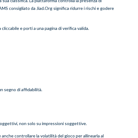
 sua classifica. La piattaforma controlla la presenza di
AMS consigliato da Jiad.Org significa ridurre i rischi e godere
cliccabile e porti a una pagina di verifica valida.
 segno di affidabilità.
ti oggettivi, non solo su impressioni soggettive.
che controllare la volatilità del gioco per allinearla al