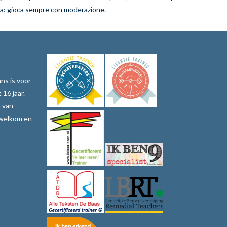
corda: gioca sempre con moderazione.
ns is voor
 16 jaar.
n van
 welkom en