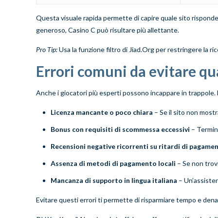
Questa visuale rapida permette di capire quale sito risponde 
generoso, Casino C può risultare più allettante.
Pro Tip:
Usa la funzione filtro di Jiad.Org per restringere la ri
Errori comuni da evitare q
Anche i giocatori più esperti possono incappare in trappole. E
Licenza mancante o poco chiara
– Se il sito non mostr
Bonus con requisiti di scommessa eccessivi
– Termini
Recensioni negative ricorrenti su ritardi di pagame
Assenza di metodi di pagamento locali
– Se non trovi
Mancanza di supporto in lingua italiana
– Un’assisten
Evitare questi errori ti permette di risparmiare tempo e dena