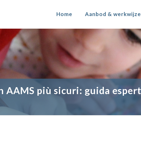
Home
Aanbod & werkwijze
n AAMS più sicuri: guida esper