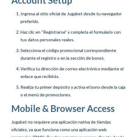
Account Setup
Ingresa al sitio oficial de Jugabet desde tu navegador
preferido.
Haz clic en “Registrarse” y completa el formulario con
tus datos personales reales.
Selecciona el código promocional correspondiente
durante el registro o en la sección de bonos.
Verifica tu dirección de correo electrónico mediante el
enlace que recibirás.
Realiza tu primer depósito y activa el bono desde la caja
o el menú de promociones.
Mobile & Browser Access
Jugabet no requiere una aplicación nativa de tiendas
oficiales, ya que funciona como una aplicación web