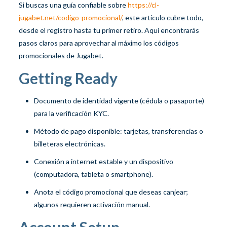
Si buscas una guía confiable sobre
https://cl-
jugabet.net/codigo-promocional/
, este artículo cubre todo,
desde el registro hasta tu primer retiro. Aquí encontrarás
pasos claros para aprovechar al máximo los códigos
promocionales de Jugabet.
Getting Ready
Documento de identidad vigente (cédula o pasaporte)
para la verificación KYC.
Método de pago disponible: tarjetas, transferencias o
billeteras electrónicas.
Conexión a internet estable y un dispositivo
(computadora, tableta o smartphone).
Anota el código promocional que deseas canjear;
algunos requieren activación manual.