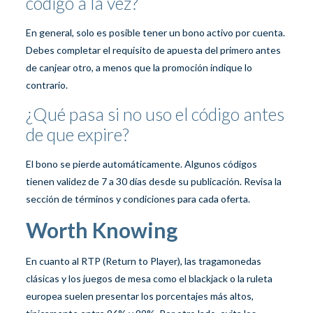
código a la vez?
En general, solo es posible tener un bono activo por cuenta.
Debes completar el requisito de apuesta del primero antes
de canjear otro, a menos que la promoción indique lo
contrario.
¿Qué pasa si no uso el código antes
de que expire?
El bono se pierde automáticamente. Algunos códigos
tienen validez de 7 a 30 días desde su publicación. Revisa la
sección de términos y condiciones para cada oferta.
Worth Knowing
En cuanto al RTP (Return to Player), las tragamonedas
clásicas y los juegos de mesa como el blackjack o la ruleta
europea suelen presentar los porcentajes más altos,