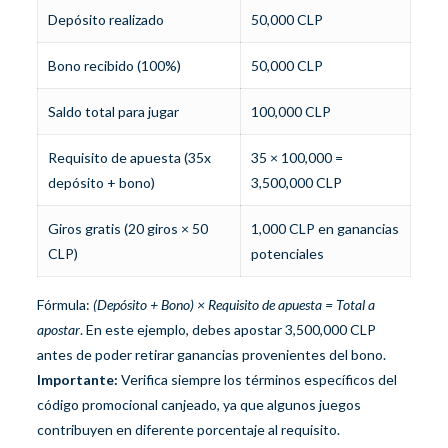
Depósito realizado
50,000 CLP
Bono recibido (100%)
50,000 CLP
Saldo total para jugar
100,000 CLP
Requisito de apuesta (35x
35 × 100,000 =
depósito + bono)
3,500,000 CLP
Giros gratis (20 giros × 50
1,000 CLP en ganancias
CLP)
potenciales
Fórmula:
(Depósito + Bono) × Requisito de apuesta = Total a
apostar
. En este ejemplo, debes apostar 3,500,000 CLP
antes de poder retirar ganancias provenientes del bono.
Importante:
Verifica siempre los términos específicos del
código promocional canjeado, ya que algunos juegos
contribuyen en diferente porcentaje al requisito.