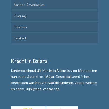
Aanbod & werkwijze
Over mij
Kindercoaching
Tarieven
Ik Leer Leren
Contact
Plannen en uitvoeren
Motivatie verhogen
Kracht in Balans
Weerbaar communiceren
Kindercoachpraktijk Kracht in Balans is voor kinderen (en
Werkwijze
hun ouders) van 4 tot 16 jaar. Gespecialiseerd in het
begeleiden van (hoog)begaafde kinderen. Voel je welkom
Alle teksten de baas
en neem, vrijblijvend, contact op.
Tafelmethode met stoplichtkaartjes