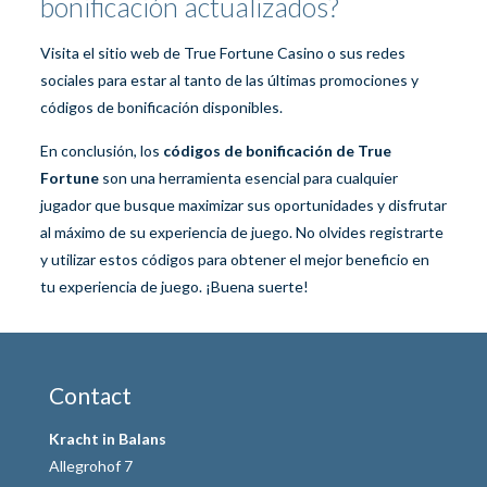
bonificación actualizados?
Visita el sitio web de True Fortune Casino o sus redes
sociales para estar al tanto de las últimas promociones y
códigos de bonificación disponibles.
En conclusión, los
códigos de bonificación de True
Fortune
son una herramienta esencial para cualquier
jugador que busque maximizar sus oportunidades y disfrutar
al máximo de su experiencia de juego. No olvides registrarte
y utilizar estos códigos para obtener el mejor beneficio en
tu experiencia de juego. ¡Buena suerte!
Contact
Kracht in Balans
Allegrohof 7