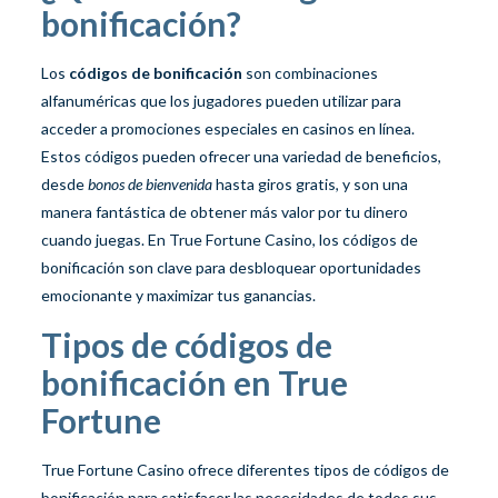
bonificación?
Los
códigos de bonificación
son combinaciones
alfanuméricas que los jugadores pueden utilizar para
acceder a promociones especiales en casinos en línea.
Estos códigos pueden ofrecer una variedad de beneficios,
desde
bonos de bienvenida
hasta giros gratis, y son una
manera fantástica de obtener más valor por tu dinero
cuando juegas. En True Fortune Casino, los códigos de
bonificación son clave para desbloquear oportunidades
emocionante y maximizar tus ganancias.
Tipos de códigos de
bonificación en True
Fortune
True Fortune Casino ofrece diferentes tipos de códigos de
bonificación para satisfacer las necesidades de todos sus