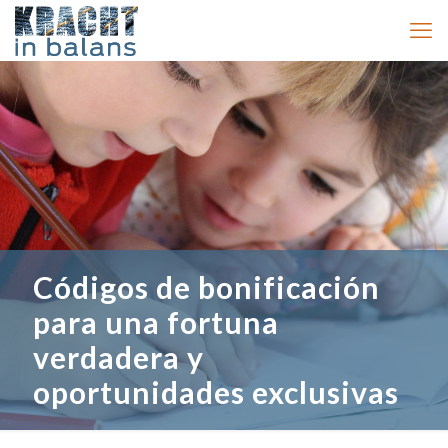
Códigos de bonificación
para una fortuna
verdadera y
oportunidades exclusivas