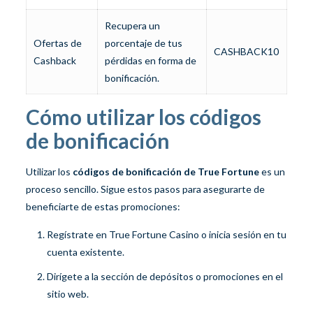
Recupera un
Ofertas de
porcentaje de tus
CASHBACK10
Cashback
pérdidas en forma de
bonificación.
Cómo utilizar los códigos
de bonificación
Utilizar los
códigos de bonificación de True Fortune
es un
proceso sencillo. Sigue estos pasos para asegurarte de
beneficiarte de estas promociones:
Regístrate en True Fortune Casino o inicia sesión en tu
cuenta existente.
Dirígete a la sección de depósitos o promociones en el
sitio web.