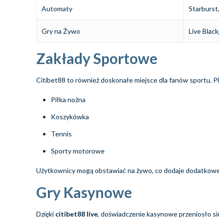
Automaty
Starburst
Gry na Żywo
Live Black
Zakłady Sportowe
Citibet88 to również doskonałe miejsce dla fanów sportu. Pl
Piłka nożna
Koszykówka
Tennis
Sporty motorowe
Użytkownicy mogą obstawiać na żywo, co dodaje dodatkowe
Gry Kasynowe
Dzięki
citibet88 live
, doświadczenie kasynowe przeniosło się