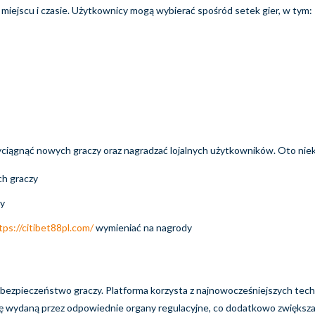
miejscu i czasie. Użytkownicy mogą wybierać spośród setek gier, w tym:
yciągnąć nowych graczy oraz nagradzać lojalnych użytkowników. Oto niekt
ch graczy
dy
tps://citibet88pl.com/
wymieniać na nagrody
 bezpieczeństwo graczy. Platforma korzysta z najnowocześniejszych tech
ję wydaną przez odpowiednie organy regulacyjne, co dodatkowo zwiększa 