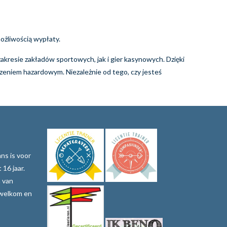
ożliwością wypłaty.
kresie zakładów sportowych, jak i gier kasynowych. Dzięki
eniem hazardowym. Niezależnie od tego, czy jesteś
ns is voor
 16 jaar.
n van
 welkom en