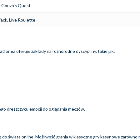
, Gonzo’s Quest
jack, Live Roulette
atforma oferuje zakłady na różnorodne dyscypliny, takie jak:
go dreszczyku emocji do oglądania meczów.
 do świata online. Możliwość grania w klasyczne gry kasynowe zarówno n