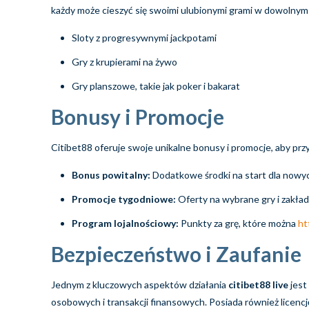
każdy może cieszyć się swoimi ulubionymi grami w dowolnym 
Sloty z progresywnymi jackpotami
Gry z krupierami na żywo
Gry planszowe, takie jak poker i bakarat
Bonusy i Promocje
Citibet88 oferuje swoje unikalne bonusy i promocje, aby prz
Bonus powitalny:
Dodatkowe środki na start dla nowy
Promocje tygodniowe:
Oferty na wybrane gry i zakła
Program lojalnościowy:
Punkty za grę, które można
ht
Bezpieczeństwo i Zaufanie
Jednym z kluczowych aspektów działania
citibet88 live
jest
osobowych i transakcji finansowych. Posiada również licenc