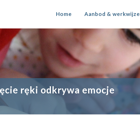
Home
Aanbod & werkwijze
ięcie ręki odkrywa emocje