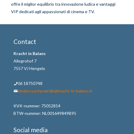
offre il miglior equilibrio tra innovazione ludica e vantaggi
VIP dedicati agli appassionati di cinema e TV.
Contact
Kracht in Balans
Allegrohof 7
7557 VJ Hengelo
06 18750748
kindercoachpraktijk@kracht-in-balans.nl
KVK-nummer: 75052814
BTW-nummer: NL001649849B95
Social media