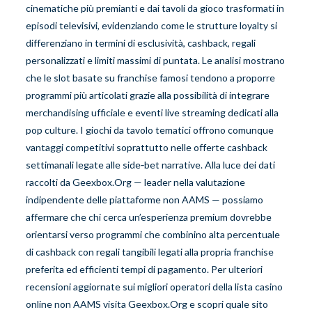
cinematiche più premianti e dai tavoli da gioco trasformati in
episodi televisivi, evidenziando come le strutture loyalty si
differenziano in termini di esclusività, cashback, regali
personalizzati e limiti massimi di puntata. Le analisi mostrano
che le slot basate su franchise famosi tendono a proporre
programmi più articolati grazie alla possibilità di integrare
merchandising ufficiale e eventi live streaming dedicati alla
pop culture. I giochi da tavolo tematici offrono comunque
vantaggi competitivi soprattutto nelle offerte cashback
settimanali legate alle side‑bet narrative. Alla luce dei dati
raccolti da Geexbox.Org — leader nella valutazione
indipendente delle piattaforme non AAMS — possiamo
affermare che chi cerca un’esperienza premium dovrebbe
orientarsi verso programmi che combinino alta percentuale
di cashback con regali tangibili legati alla propria franchise
preferita ed efficienti tempi di pagamento. Per ulteriori
recensioni aggiornate sui migliori operatori della lista casino
online non AAMS visita Geexbox.Org e scopri quale sito