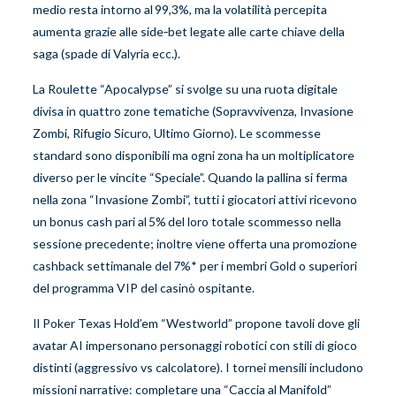
medio resta intorno al 99,3%, ma la volatilità percepita
aumenta grazie alle side‑bet legate alle carte chiave della
saga (spade di Valyria ecc.).
La Roulette “Apocalypse” si svolge su una ruota digitale
divisa in quattro zone tematiche (Sopravvivenza, Invasione
Zombi, Rifugio Sicuro, Ultimo Giorno). Le scommesse
standard sono disponibili ma ogni zona ha un moltiplicatore
diverso per le vincite “Speciale”. Quando la pallina si ferma
nella zona “Invasione Zombi”, tutti i giocatori attivi ricevono
un bonus cash pari al 5% del loro totale scommesso nella
sessione precedente; inoltre viene offerta una promozione
cashback settimanale del 7%* per i membri Gold o superiori
del programma VIP del casinò ospitante.
Il Poker Texas Hold’em “Westworld” propone tavoli dove gli
avatar AI impersonano personaggi robotici con stili di gioco
distinti (aggressivo vs calcolatore). I tornei mensili includono
missioni narrative: completare una “Caccia al Manifold”