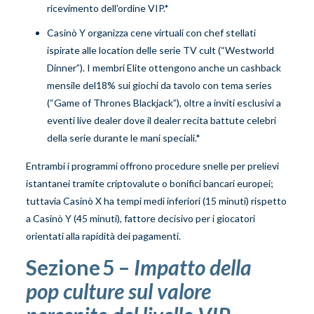
ricevimento dell’ordine VIP.*
Casinò Y organizza cene virtuali con chef stellati
ispirate alle location delle serie TV cult (“Westworld
Dinner”). I membri Elite ottengono anche un cashback
mensile del​18%​ sui giochi da tavolo con tema series
(“Game of Thrones Blackjack”), oltre a inviti esclusivi a
eventi live dealer dove il dealer recita battute celebri
della serie durante le mani speciali.*
Entrambi i programmi offrono procedure snelle per prelievi
istantanei tramite criptovalute o bonifici bancari europei;
tuttavia Casinò X ha tempi medi inferiori (15 minuti) rispetto
a Casinò Y (45 minuti), fattore decisivo per i giocatori
orientati alla rapidità dei pagamenti.
Sezione 5 –
Impatto della
pop culture sul valore