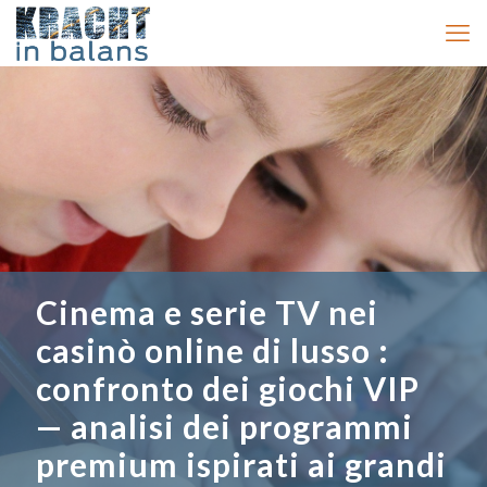
Cinema e serie TV nei
casinò online di lusso :
confronto dei giochi VIP
— analisi dei programmi
premium ispirati ai grandi