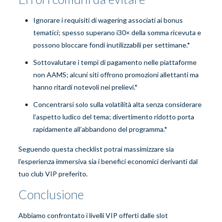
Ignorare i requisiti di wagering associati ai bonus
tematici; spesso superano i​30×​ della somma ricevuta e
possono bloccare fondi inutilizzabili per settimane.*
Sottovalutare i tempi di pagamento nelle piattaforme
non AAMS; alcuni siti offrono promozioni allettanti ma
hanno ritardi notevoli nei prelievi.*
Concentrarsi solo sulla volatilità alta senza considerare
l’aspetto ludico del tema; divertimento ridotto porta
rapidamente all’abbandono del programma.*
Seguendo questa checklist potrai massimizzare sia
l’esperienza immersiva sia i benefici economici derivanti dal
tuo club VIP preferito.
Conclusione
Abbiamo confrontato i livelli VIP offerti dalle slot