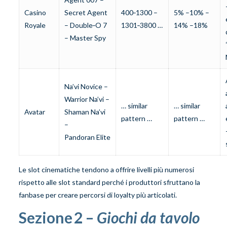
Casino
Secret Agent
400‑1300 –
5% –10% –
Royale
– Double‑O 7
1301‑3800 …
14% –18%
– Master Spy
Na’vi Novice –
Warrior Na’vi –
… similar
… similar
Avatar
Shaman Na’vi
pattern …
pattern …
–
Pandoran Elite
Le slot cinematiche tendono a offrire livelli più numerosi
rispetto alle slot standard perché i produttori sfruttano la
fanbase per creare percorsi di loyalty più articolati.
Sezione 2 –
Giochi da tavolo