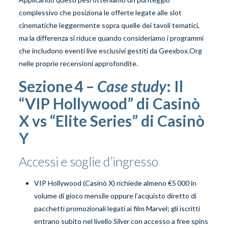
complessivo che posiziona le offerte legate alle slot
cinematiche leggermente sopra quelle dei tavoli tematici,
ma la differenza si riduce quando consideriamo i programmi
che includono eventi live esclusivi gestiti da Geexbox.Org
nelle proprie recensioni approfondite.
Sezione 4 –
Case study
: Il
“VIP Hollywood” di Casinò
X vs “Elite Series” di Casinò
Y
Accessi e soglie d’ingresso
VIP Hollywood (Casinò X) richiede almeno €5 000 in
volume di gioco mensile oppure l’acquisto diretto di
pacchetti promozionali legati ai film Marvel; gli iscritti
entrano subito nel livello
Silver
con accesso a free spins