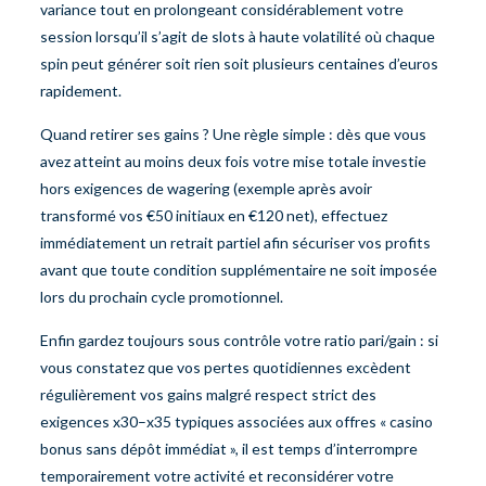
variance tout en prolongeant considérablement votre
session lorsqu’il s’agit de slots à haute volatilité où chaque
spin peut générer soit rien soit plusieurs centaines d’euros
rapidement.
Quand retirer ses gains ? Une règle simple : dès que vous
avez atteint au moins deux fois votre mise totale investie
hors exigences de wagering (exemple après avoir
transformé vos €50 initiaux en €120 net), effectuez
immédiatement un retrait partiel afin sécuriser vos profits
avant que toute condition supplémentaire ne soit imposée
lors du prochain cycle promotionnel.
Enfin gardez toujours sous contrôle votre ratio pari/gain : si
vous constatez que vos pertes quotidiennes excèdent
régulièrement vos gains malgré respect strict des
exigences x30–x35 typiques associées aux offres « casino
bonus sans dépôt immédiat », il est temps d’interrompre
temporairement votre activité et reconsidérer votre