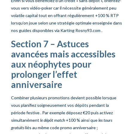
Enfin si vous bénéficiez d’un crédit « sans dépôt », orientez-
vous vers vidéo‑poker car il nécessite généralement peu
volatile capital tout en offrant régulièrement +100 % RTP
lorsqu’on joue selon une stratégie optimale enseignée dans
nos guides disponibles via Karting Rosny93.com .
Section 7 – Astuces
avancées mais accessibles
aux néophytes pour
prolonger l’effet
anniversaire
Combiner plusieurs promotions devient possible lorsque
vous planifiez soigneusement vos dépôts pendant la
période festive . Par exemple déposez €20 puis activez
simultanément
le dépôt match
+100 % ainsi que
les tours
gratuits
liés au même code promo anniversaire ;