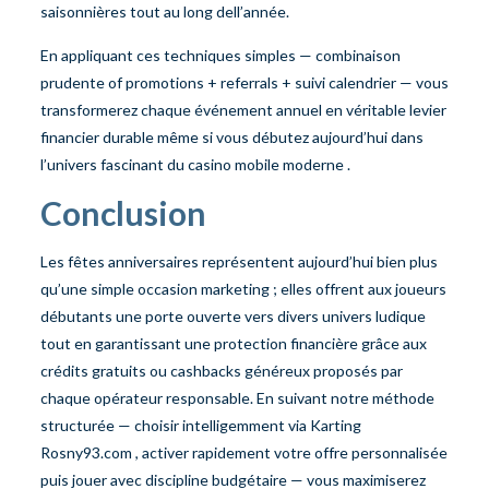
saisonnières tout au long dell’année.
En appliquant ces techniques simples — combinaison
prudente of promotions + referrals + suivi calendrier — vous
transformerez chaque événement annuel en véritable levier
financier durable même si vous débutez aujourd’hui dans
l’univers fascinant du casino mobile moderne .
Conclusion
Les fêtes anniversaires représentent aujourd’hui bien plus
qu’une simple occasion marketing ; elles offrent aux joueurs
débutants une porte ouverte vers divers univers ludique
tout en garantissant une protection financière grâce aux
crédits gratuits ou cashbacks généreux proposés par
chaque opérateur responsable.​ En suivant notre méthode
structurée — choisir intelligemment via Karting
Rosny93.com , activer rapidement votre offre personnalisée
puis jouer avec discipline budgétaire — vous maximiserez