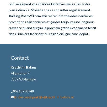
non seulement vos chances lucratives mais aussi votre
plaisir durable.​ N’hésitez pas à consulter régulièrement
Karting Rosny93.com afin rester informé·e​des dernières
promotions saisonnières et garder toujours une longueur
d’avance quand surgira le prochain grand événement festif
dans l’univers fascinant du casino en ligne sans depot​.
Contact
Kracht in Balans
Allegrohof 7
7557 VJ Hengelo
06 18750748
kindercoachpraktijk@kracht-in-balans.nl