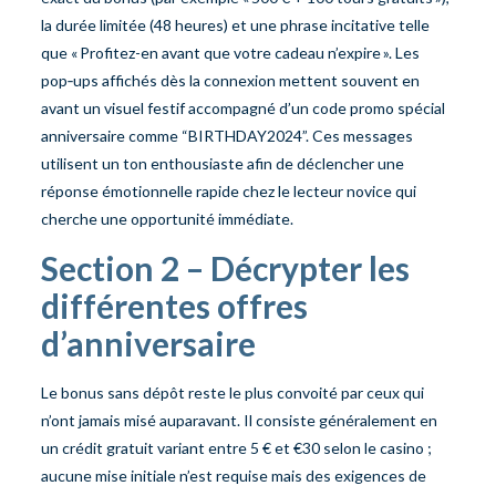
la durée limitée (48 heures) et une phrase incitative telle
que « Profitez-en avant que votre cadeau n’expire ». Les
pop‑ups affichés dès la connexion mettent souvent en
avant un visuel festif accompagné d’un code promo spécial
anniversaire comme “BIRTHDAY2024”. Ces messages
utilisent un ton enthousiaste afin de déclencher une
réponse émotionnelle rapide chez le lecteur novice qui
cherche une opportunité immédiate.
Section 2 – Décrypter les
différentes offres
d’anniversaire
Le bonus sans dépôt reste le plus convoité par ceux qui
n’ont jamais misé auparavant. Il consiste généralement en
un crédit gratuit variant entre 5 € et €30 selon le casino ;
aucune mise initiale n’est requise mais des exigences de