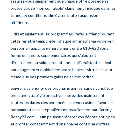
assurez‑vous simplement que chaque offre possède sa
propre clause “non cumulable” clairement indiquée dans les
termes & conditions afin éviter toute suspension
ultérieure.
Utilisez également les programmes “refer‑a‑friend” durant
cette fenêtre temporelle : chaque ami inscrit via votre lien
personnel rapporte généralement entre €10–€20 sous
forme de crédits supplémentaires qui s’ajoutent
directement au solde promotionnel déjà existant — idéal
pour augmenter rapidement votre bankroll virtuelle avant
même que vos premiers gains ne soient retirés.
Suivre le calendrier des prochains anniversaires constitue
enfin une stratégie proactive : notez dès maintenant
toutes les dates clés annoncées par vos casinos favoris —
notamment celles republiées mensuellement par Karting
Rosny93.com — afin pouvoir préparer vos dépôts anticipés
et profiter constamment d’une chaîne continue d’offres