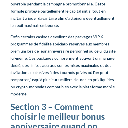
ouvrable pendant la campagne promotionnelle. Cette
formule protège partiellement le capital initial tout en
incitant à jouer davantage afin d’atteindre éventuellement
le seuil maximal remboursé.
Enfin certains casinos dévoilent des packages VIP &
programmes de fidélité spéciaux réservés aux membres
premium lors de leur anniversaire personnel ou celui du site
lui-même. Ces packages comprennent souvent un manager
dédié, des limites accrues sur les mises maximales et des
invitations exclusives à des tournois privés où l’on peut
remporter jusqu’à plusieurs milliers d’euros en prix liquides
ou crypto‑monnaies compatibles avec la plateforme mobile
moderne.
Section 3 – Comment
choisir le meilleur bonus
anniversaire quand on