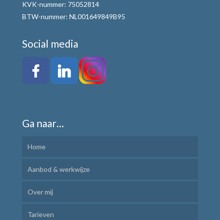
KVK-nummer: 75052814
BTW-nummer: NL001649849B95
Social media
Ga naar…
Home
Aanbod & werkwijze
Over mij
Kindercoaching
Tarieven
Ik Leer Leren