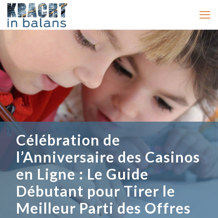
Célébration de
l’Anniversaire des Casinos
en Ligne : Le Guide
Débutant pour Tirer le
Meilleur Parti des Offres