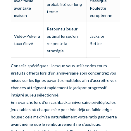
avec faible
classique ,
probabilité sur long
avantage
Roulette
terme
maison
européenne
Retour au joueur
Vidéo‑Poker à
optimal lorsqu’on
Jacks or
taux élevé
respecte la
Better
stratégie
Conseils spécifiques : lorsque vous utilisez des tours
gratuits offerts lors d’un anniversaire spin concentrez vos
mises sur les lignes payantes multiples afin d’accroître vos
chances atteignant rapidement le jackpot progressif
intégré au jeu sélectionné.
En revanche lors d’un cashback anniversaire privilégiez les
jeux tables où chaque mise possède déjà un faible edge
house ; cela maximise naturellement votre ratio gain/perte
avant même que le remboursement ne s’applique.