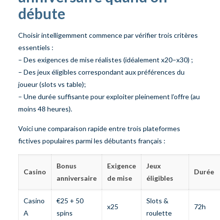
débute
Choisir intelligemment commence par vérifier trois critères
essentiels :
– Des exigences de mise réalistes (idéalement x20–x30) ;
– Des jeux éligibles correspondant aux préférences du
joueur (slots vs table);
– Une durée suffisante pour exploiter pleinement l’offre (au
moins 48 heures).
Voici une comparaison rapide entre trois plateformes
fictives populaires parmi les débutants français :
Bonus
Exigence
Jeux
Casino
Durée
anniversaire
de mise
éligibles
Casino
€25 + 50
Slots &
x25
72h
A
spins
roulette