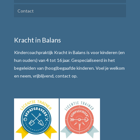
Contact
Plannen en uitvoeren
Motivatie verhogen
Kracht in Balans
Weerbaar communiceren
Kindercoachpraktijk Kracht in Balans is voor kinderen (en
Werkwijze
hun ouders) van 4 tot 16 jaar. Gespecialiseerd in het
begeleiden van (hoog)begaafde kinderen. Voel je welkom
Alle teksten de baas
en neem, vrijblijvend, contact op.
Tafelmethode met stoplichtkaartjes