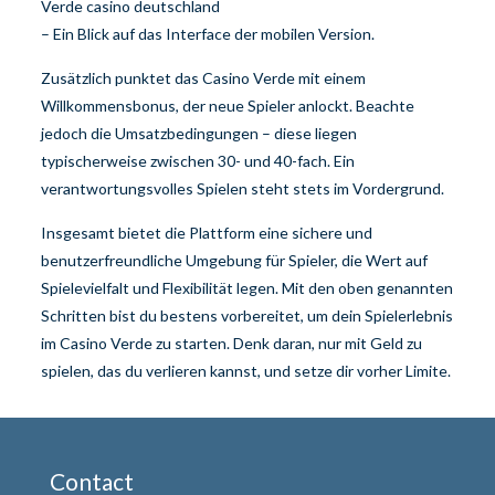
Verde casino deutschland
– Ein Blick auf das Interface der mobilen Version.
Zusätzlich punktet das Casino Verde mit einem
Willkommensbonus, der neue Spieler anlockt. Beachte
jedoch die Umsatzbedingungen – diese liegen
typischerweise zwischen 30- und 40-fach. Ein
verantwortungsvolles Spielen steht stets im Vordergrund.
Insgesamt bietet die Plattform eine sichere und
benutzerfreundliche Umgebung für Spieler, die Wert auf
Spielevielfalt und Flexibilität legen. Mit den oben genannten
Schritten bist du bestens vorbereitet, um dein Spielerlebnis
im Casino Verde zu starten. Denk daran, nur mit Geld zu
spielen, das du verlieren kannst, und setze dir vorher Limite.
Contact