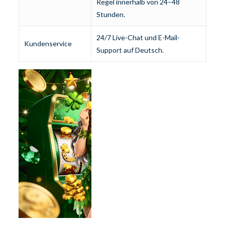
Regel innerhalb von 24–48
Stunden.
24/7 Live-Chat und E-Mail-
Kundenservice
Support auf Deutsch.