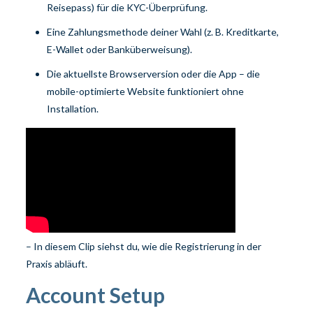
Reisepass) für die KYC-Überprüfung.
Eine Zahlungsmethode deiner Wahl (z. B. Kreditkarte,
E-Wallet oder Banküberweisung).
Die aktuellste Browserversion oder die App – die
mobile-optimierte Website funktioniert ohne
Installation.
– In diesem Clip siehst du, wie die Registrierung in der
Praxis abläuft.
Account Setup