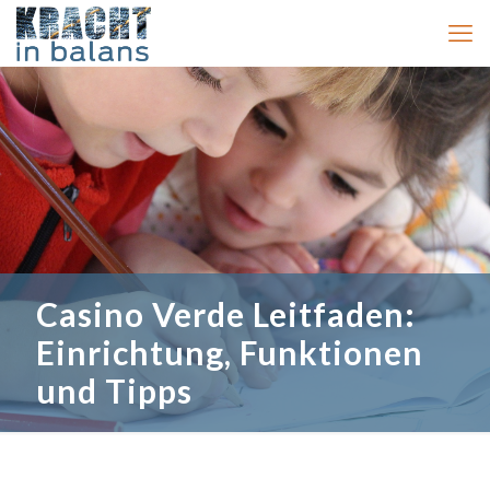
Casino Verde Leitfaden:
Einrichtung, Funktionen
und Tipps