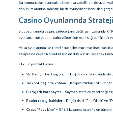
Bu kampanyalar, oyunculara hem kısa vadeli hem de uzun vadeli
dönüşüm oranına sahiptir; bu da oyuncuların bonusları gerçek 
Casino Oyunlarında Stratejik
Slot oyunlarında başarı, sadece şans değil, aynı zamanda
RT
oyunları, uzun vadede daha yüksek kâr marjı sağlar. Yüksek vol
Masa oyunlarında ise temel stratejiler, matematiksel olasılıkla
seviyesine çeker.
Roulette
için en düşük riskli seçenek
Euro
Etkili oyun taktikleri
Slotlar için betting planı
– Düşük volatilite oyunlarda 
Jackpot peşinde koşma
– Jackpot miktarı 1MTRY’den b
Blackjack kart sayma
– Sayma sistemleri yasal değildir,
Roulette dışı bahisler
– Düşük riskli “Red/Black” ve “
Craps “Pass Line”
– %49,3 kazanma oranı ile en güvenli b