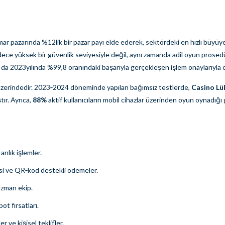
ar pazarında %12lik bir pazar payı elde ederek, sektördeki en hızlı büyüye
dece yüksek bir güvenlik seviyesiyle değil, aynı zamanda adil oyun prosed
bu da 2023yılında %99,8 oranındaki başarıyla gerçekleşen işlem onaylarıyla 
üzerindedir. 2023‑2024 döneminde yapılan bağımsız testlerde,
Casino Lü
ır. Ayrıca,
88%
aktif kullanıcıların mobil cihazlar üzerinden oyun oynadı
nlık işlemler.
esi ve QR‑kod destekli ödemeler.
uzman ekip.
t fırsatları.
r ve kişisel teklifler.