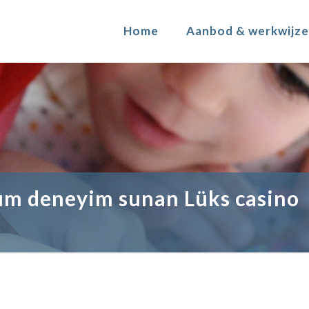
Home
Aanbod & werkwijze
um deneyim sunan Lüks casino