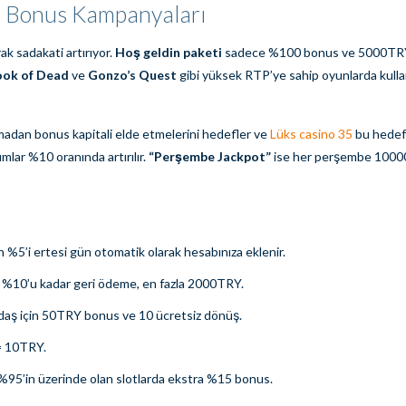
ve Bonus Kampanyaları
k sadakati artırıyor.
Hoş geldin paketi
sadece %100 bonus ve 5000TRY’e
ook of Dead
ve
Gonzo’s Quest
gibi yüksek RTP’ye sahip oyunlarda kullan
rmadan bonus kapitali elde etmelerini hedefler ve
Lüks casino 35
bu hedefe
mlar %10 oranında artırılır.
“Perşembe Jackpot”
ise her perşembe 10000
 %5’i ertesi gün otomatik olarak hesabınıza eklenir.
 %10’u kadar geri ödeme, en fazla 2000TRY.
daş için 50TRY bonus ve 10 ücretsiz dönüş.
= 10TRY.
 %95’in üzerinde olan slotlarda ekstra %15 bonus.