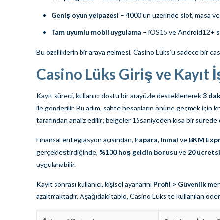
Geniş oyun yelpazesi
– 4000’ün üzerinde slot, masa ve 
Tam uyumlu mobil uygulama
– iOS15 ve Android12+ sü
Bu özelliklerin bir araya gelmesi, Casino Lüks’ü sadece bir ca
Casino Lüks Giriş ve Kayıt İ
Kayıt süreci, kullanıcı dostu bir arayüzle desteklenerek
3 da
ile gönderilir. Bu adım, sahte hesapların önüne geçmek için k
tarafından analiz edilir; belgeler 15saniyeden kısa bir sürede 
Finansal entegrasyon açısından,
Papara
,
Ininal
ve
BKM Expr
gerçekleştirdiğinde,
%100 hoş geldin bonusu
ve
20 ücrets
uygulanabilir.
Kayıt sonrası kullanıcı, kişisel ayarlarını
Profil > Güvenlik
menü
azaltmaktadır. Aşağıdaki tablo, Casino Lüks’te kullanılan öde