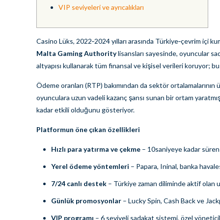
VIP seviyeleri ve ayrıcalıkları
Casino Lüks, 2022‑2024 yılları arasında Türkiye‑çevrim içi kum
Malta Gaming Authority
lisansları sayesinde, oyuncular sa
altyapısı kullanarak tüm finansal ve kişisel verileri koruyor; 
Ödeme oranları (RTP) bakımından da sektör ortalamalarının 
oyunculara uzun vadeli kazanç şansı sunan bir ortam yaratmışt
kadar etkili olduğunu gösteriyor.
Platformun öne çıkan özellikleri
Hızlı para yatırma ve çekme
– 10saniyeye kadar süren a
Yerel ödeme yöntemleri
– Papara, Ininal, banka haval
7/24 canlı destek
– Türkiye zaman diliminde aktif olan 
Günlük promosyonlar
– Lucky Spin, Cash Back ve Jackpo
VIP programı
– 6 seviyeli sadakat sistemi, özel yöneticile