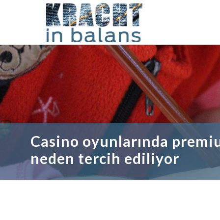
Casino oyunlarında premi
neden tercih ediliyor