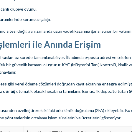
canlı krupiye oyunu.
rümlerinde sorunsuz çalışır.
sino sitesi değil, aynı zamanda uzun vadeli kazanma şansı sunan bir yatırım 
şlemleri ile Anında Erişim
kikadan az
sürede tamamlanabiliyor. İlk adımda e‑posta adresi ve telefon n
ritik bir güvenlik katmanı oluşturur. KYC (Müşterini Tanı) kontrolü, kimlik
onaylanır.
ess
gibi yerel ödeme çözümleri doğrudan kayıt ekranına entegre edilmiştir
iz dönüş
otomatik olarak hesabına tanımlanır. Bonus, ilk depozito tutarı
5
sünden özelleştirerek iki faktörlü kimlik doğrulama (2FA) ekleyebilir. Bu
me yöntemlerinin ortalama işlem sürelerini ve ücretlerini gösteriyor.