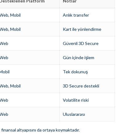
Desteklenen Platform
Notlar
Web, Mobil
Anlık transfer
Web, Mobil
Kart ile yönlendirme
Web
Güvenli 3D Secure
Web
Gün içinde işlem
Mobil
Tek dokunuş
Web, Mobil
3D Secure destekli
Web
Volatilite riski
Web
Uluslararası
finansal altyapısını da ortaya koymaktadır.