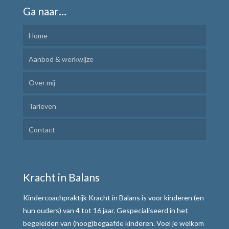
Ga naar…
Home
Aanbod & werkwijze
Over mij
Kindercoaching
Tarieven
Ik Leer Leren
Contact
Plannen en uitvoeren
Motivatie verhogen
Kracht in Balans
Weerbaar communiceren
Kindercoachpraktijk Kracht in Balans is voor kinderen (en
Werkwijze
hun ouders) van 4 tot 16 jaar. Gespecialiseerd in het
begeleiden van (hoog)begaafde kinderen. Voel je welkom
Alle teksten de baas