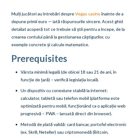
Mulți jucători au întrebări despre
Vegas casino
înainte de a
depune primii euro — iată răspunsurile sincere. Acest ghid
detaliat acoperă tot ce trebuie să știi pentru a începe, de la
crearea contului până la gestionarea câștigurilor, cu
exemple concrete și calcule matematice.
Prerequisites
Vârsta minimă legală (de obicei 18 sau 21 de ani, în
funcție de țară) – verifică legislația locală.
Un dispozitiv cu conexiune stabilă la internet:
calculator, tabletă sau telefon mobil (platforma este
optimizată pentru mobil, funcționând ca o aplicație web
progresivă – PWA – lansată direct din browser).
Metodă de plată validă: card bancar, portofel electronic
(ex. Skrill, Neteller) sau criptomonedă (Bitcoin,