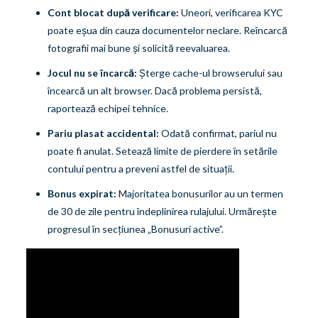
Cont blocat după verificare:
Uneori, verificarea KYC
poate eșua din cauza documentelor neclare. Reîncarcă
fotografii mai bune și solicită reevaluarea.
Jocul nu se încarcă:
Șterge cache-ul browserului sau
încearcă un alt browser. Dacă problema persistă,
raportează echipei tehnice.
Pariu plasat accidental:
Odată confirmat, pariul nu
poate fi anulat. Setează limite de pierdere în setările
contului pentru a preveni astfel de situații.
Bonus expirat:
Majoritatea bonusurilor au un termen
de 30 de zile pentru îndeplinirea rulajului. Urmărește
progresul în secțiunea „Bonusuri active”.