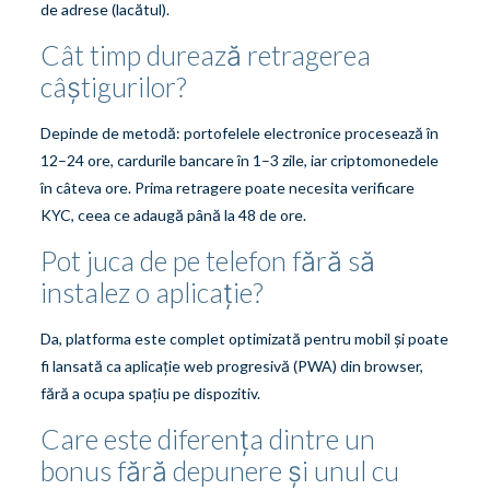
de adrese (lacătul).
Cât timp durează retragerea
câștigurilor?
Depinde de metodă: portofelele electronice procesează în
12–24 ore, cardurile bancare în 1–3 zile, iar criptomonedele
în câteva ore. Prima retragere poate necesita verificare
KYC, ceea ce adaugă până la 48 de ore.
Pot juca de pe telefon fără să
instalez o aplicație?
Da, platforma este complet optimizată pentru mobil și poate
fi lansată ca aplicație web progresivă (PWA) din browser,
fără a ocupa spațiu pe dispozitiv.
Care este diferența dintre un
bonus fără depunere și unul cu