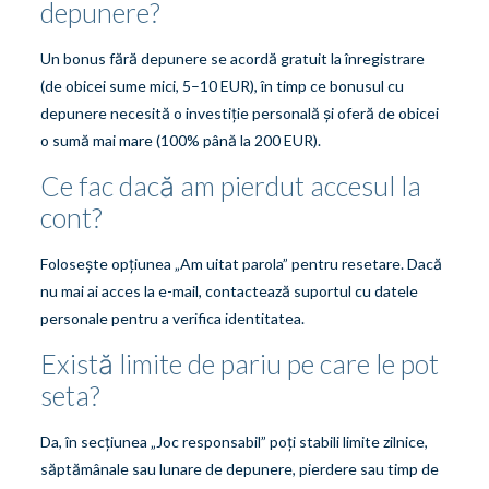
depunere?
Un bonus fără depunere se acordă gratuit la înregistrare
(de obicei sume mici, 5–10 EUR), în timp ce bonusul cu
depunere necesită o investiție personală și oferă de obicei
o sumă mai mare (100% până la 200 EUR).
Ce fac dacă am pierdut accesul la
cont?
Folosește opțiunea „Am uitat parola” pentru resetare. Dacă
nu mai ai acces la e-mail, contactează suportul cu datele
personale pentru a verifica identitatea.
Există limite de pariu pe care le pot
seta?
Da, în secțiunea „Joc responsabil” poți stabili limite zilnice,
săptămânale sau lunare de depunere, pierdere sau timp de