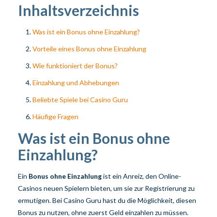
Inhaltsverzeichnis
Was ist ein Bonus ohne Einzahlung?
Vorteile eines Bonus ohne Einzahlung
Wie funktioniert der Bonus?
Einzahlung und Abhebungen
Beliebte Spiele bei Casino Guru
Häufige Fragen
Was ist ein Bonus ohne
Einzahlung?
Ein
Bonus ohne Einzahlung
ist ein Anreiz, den Online-
Casinos neuen Spielern bieten, um sie zur Registrierung zu
ermutigen. Bei Casino Guru hast du die Möglichkeit, diesen
Bonus zu nutzen, ohne zuerst Geld einzahlen zu müssen.