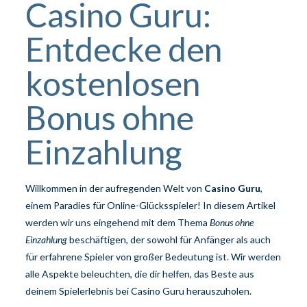
Casino Guru:
Entdecke den
kostenlosen
Bonus ohne
Einzahlung
Willkommen in der aufregenden Welt von
Casino Guru
,
einem Paradies für Online-Glücksspieler! In diesem Artikel
werden wir uns eingehend mit dem Thema
Bonus ohne
Einzahlung
beschäftigen, der sowohl für Anfänger als auch
für erfahrene Spieler von großer Bedeutung ist. Wir werden
alle Aspekte beleuchten, die dir helfen, das Beste aus
deinem Spielerlebnis bei Casino Guru herauszuholen.