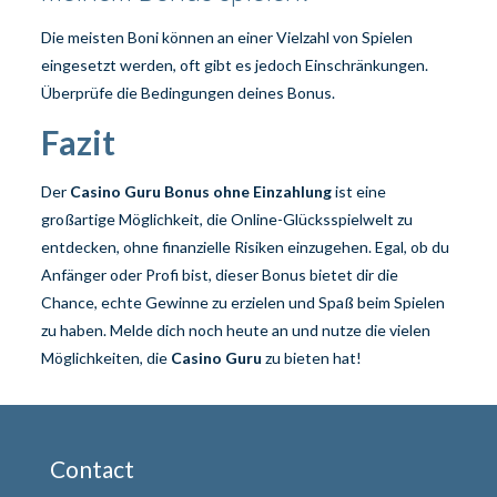
Die meisten Boni können an einer Vielzahl von Spielen
eingesetzt werden, oft gibt es jedoch Einschränkungen.
Überprüfe die Bedingungen deines Bonus.
Fazit
Der
Casino Guru Bonus ohne Einzahlung
ist eine
großartige Möglichkeit, die Online-Glücksspielwelt zu
entdecken, ohne finanzielle Risiken einzugehen. Egal, ob du
Anfänger oder Profi bist, dieser Bonus bietet dir die
Chance, echte Gewinne zu erzielen und Spaß beim Spielen
zu haben. Melde dich noch heute an und nutze die vielen
Möglichkeiten, die
Casino Guru
zu bieten hat!
Contact