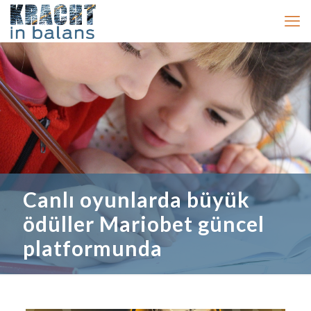
Canlı oyunlarda büyük
ödüller Mariobet güncel
platformunda