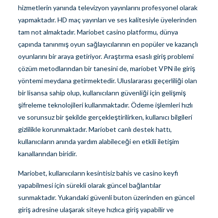
hizmetlerin yanında televizyon yayınlarını profesyonel olarak
yapmaktadır. HD maç yayınları ve ses kalitesiyle üyelerinden
tam not almaktadır. Mariobet casino platformu, dünya
çapında tanınmış oyun sağlayıcılarının en popüler ve kazançlı
oyunlarını bir araya getiriyor. Araştırma esaslı giriş problemi
çözüm metodlarından bir tanesini de, mariobet VPN ile giriş
yöntemi meydana getirmektedir. Uluslararası geçerliliği olan
bir lisansa sahip olup, kullanıcıların güvenliği için gelişmiş
şifreleme teknolojileri kullanmaktadır. Ödeme işlemleri hızlı
ve sorunsuz bir şekilde gerçekleştirilirken, kullanıcı bilgileri
gizlilikle korunmaktadır. Mariobet canlı destek hattı,
kullanıcıların anında yardım alabileceği en etkili iletişim
kanallarından biridir.
Mariobet, kullanıcıların kesintisiz bahis ve casino keyfi
yapabilmesi için sürekli olarak güncel bağlantılar
sunmaktadır. Yukarıdaki güvenli buton üzerinden en güncel
giriş adresine ulaşarak siteye hızlıca giriş yapabilir ve