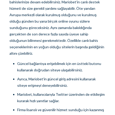
bahislerinize devam edebilirsiniz. Mariobet’in canlı destek
hizmeti de size gerekli yardımı sağlayabilir. Öte yandan
Avrupa merkezli olarak kurulmuş olduğunu ve kurulmuş
olduğu günden bu yana birçok online oyunu sizlere
sunduğunu göreceksiniz. Aynı zamanda bakıldığında
gerçekten de son derece fazla sayıda üyeye sahip
olduğunun bilinmesi gerekmektedir. Özellikle canlı bahis
seçeneklerinin en yoğun olduğu sitelerin başında geldiğinin
altını çizebiliriz.
Güncel bağlantıya erişebilmek için en üstteki butonu
kullanarak doğrudan siteye ulaşabilirsiniz.
Ayrıca, Mariobet’in güncel giriş adresini kullanarak
siteye erişmeyi deneyebilirsiniz.
Mariobet, kullanıcılarıyla Twitter üzerinden de etkileşim
kurarak hızlı yanıtlar sağlar.
Firma lisanslı ve güvenilir hizmet sunduğu için kazanmış