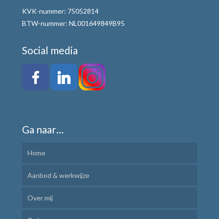
KVK-nummer: 75052814
BTW-nummer: NL001649849B95
Social media
Ga naar…
Home
Aanbod & werkwijze
Over mij
Kindercoaching