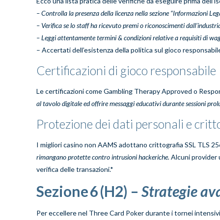
Ecco una lista pratica delle verifiche da eseguire prima dell’is
– Controlla la presenza della licenza nella sezione “Informazioni Lega
– Verifica se lo staff ha ricevuto premi o riconoscimenti dall’industr
– Leggi attentamente termini & condizioni relative a requisiti di wa
– Accertati dell’esistenza della politica sul gioco respons
Certificazioni di gioco responsabile
Le certificazioni come Gambling Therapy Approved o Respons
al tavolo digitale ed offrire messaggi educativi durante sessioni pro
Protezione dei dati personali e critt
I migliori casino non AAMS adottano crittografia SSL TLS 256
rimangano protette contro intrusioni hackeriche.
Alcuni provider 
verifica delle transazioni.*
Sezione 6 (H2) –
Strategie av
Per eccellere nel Three Card Poker durante i tornei intensiv