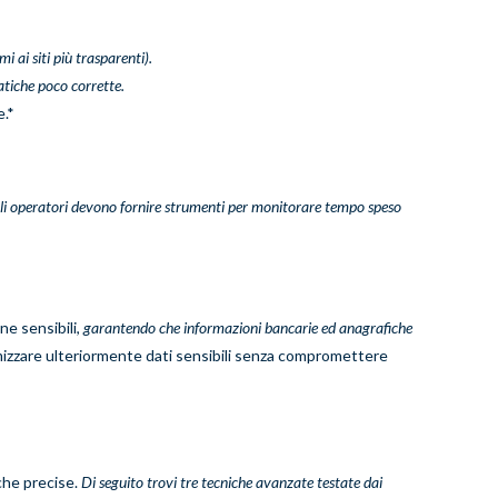
i siti più trasparenti).
atiche poco corrette.
e.*
li operatori devono fornire strumenti per monitorare tempo speso
e sensibili,
garantendo che informazioni bancarie ed anagrafiche
izzare ulteriormente dati sensibili senza compromettere
che precise.
Di seguito trovi tre tecniche avanzate testate dai