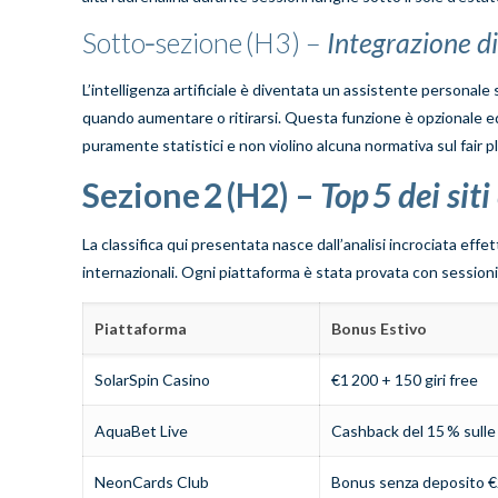
Sotto‑sezione (H3) –
Integrazione di
L’intelligenza artificiale è diventata un assistente personale 
quando aumentare o ritirarsi. Questa funzione è opzionale ed
puramente statistici e non violino alcuna normativa sul fair pl
Sezione 2 (H2) –
Top 5 dei sit
La classifica qui presentata nasce dall’analisi incrociata ef
internazionali. Ogni piattaforma è stata provata con sessioni r
Piattaforma
Bonus Estivo
SolarSpin Casino
€1 200 + 150 giri free
AquaBet Live
Cashback del 15 % sulle
NeonCards Club
Bonus senza deposito 