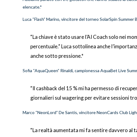
elencate.*
Luca “Flash” Marino, vincitore del torneo SolarSpin Summer B
“La chiave è stato usare l’AI Coach solo nei m
percentuale.” Luca sottolinea anche l’importan
anche sotto pressione.*
Sofia “AquaQueen” Rinaldi, campionessa AquaBet Live Summ
“Il cashback del 15 % mi ha permesso di recupe
giornalieri sul wagering per evitare sessioni tr
Marco “NeonLord” De Santis, vincitore NeonCards Club Ligh
“La realtà aumentata mi fa sentire davvero al 