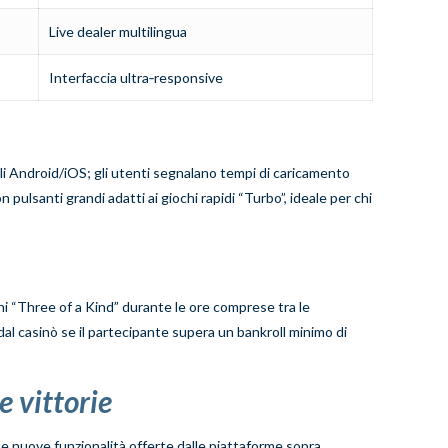
Live dealer multilingua
Interfaccia ultra‑responsive
bili Android/iOS; gli utenti segnalano tempi di caricamento
 pulsanti grandi adatti ai giochi rapidi “Turbo”, ideale per chi
ni “Three of a Kind” durante le ore comprese tra le
 casinò se il partecipante supera un bankroll minimo di
e vittorie
le nuove funzionalità offerte dalle piattaforme sopra