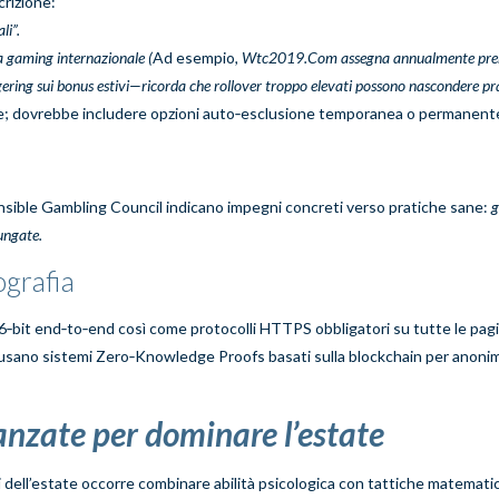
crizione:
li”.
ia gaming internazionale (
Ad esempio
, Wtc2019.Com assegna annualmente premi a
gering sui bonus estivi—ricorda che rollover troppo elevati possono nascondere pr
abile; dovrebbe includere opzioni auto‑esclusione temporanea o permanent
ible Gambling Council indicano impegni concreti verso pratiche sane:
g
lungate.
ografia
‑bit end‑to‑end così come protocolli HTTPS obbligatori su tutte le pagin
usano sistemi Zero‑Knowledge Proofs basati sulla blockchain per anonim
anzate per dominare l’estate
i dell’estate occorre combinare abilità psicologica con tattiche matemati