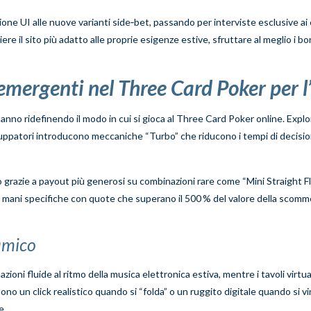
one UI alle nuove varianti side‑bet, passando per interviste esclusive ai 
iere il sito più adatto alle proprie esigenze estive, sfruttare al meglio i bo
emergenti nel Three Card Poker per l
anno ridefinendo il modo in cui si gioca al Three Card Poker online. Expl
viluppatori introducono meccaniche “Turbo” che riducono i tempi di decisio
 grazie a payout più generosi su combinazioni rare come “Mini Straight Flu
 mani specifiche con quote che superano il 500 % del valore della scommes
amico
ioni fluide al ritmo della musica elettronica estiva, mentre i tavoli virt
dono un click realistico quando si “folda” o un ruggito digitale quando si
e.