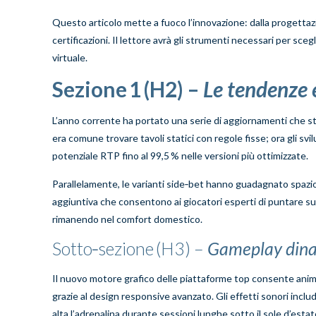
Questo articolo mette a fuoco l’innovazione: dalla progettazi
certificazioni. Il lettore avrà gli strumenti necessari per scegl
virtuale.
Sezione 1 (H2) –
Le tendenze 
L’anno corrente ha portato una serie di aggiornamenti che st
era comune trovare tavoli statici con regole fisse; ora gli s
potenziale RTP fino al 99,5 % nelle versioni più ottimizzate.
Parallelamente, le varianti side‑bet hanno guadagnato spazio
aggiuntiva che consentono ai giocatori esperti di puntare su
rimanendo nel comfort domestico.
Sotto‑sezione (H3) –
Gameplay din
Il nuovo motore grafico delle piattaforme top consente animaz
grazie al design responsive avanzato. Gli effetti sonori inclu
alta l’adrenalina durante sessioni lunghe sotto il sole d’estat