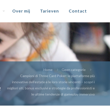
Over mij
Tarieven
Contact
Home
Geen categorie
Campioni di Three Card Poker: le piattaforme più
innovative dell’estate e le loro storie vincenti – scopri i
e
migliori siti, bonus esclusivi e strategie da professionisti e
le ultime tendenze di gameplay immersivo