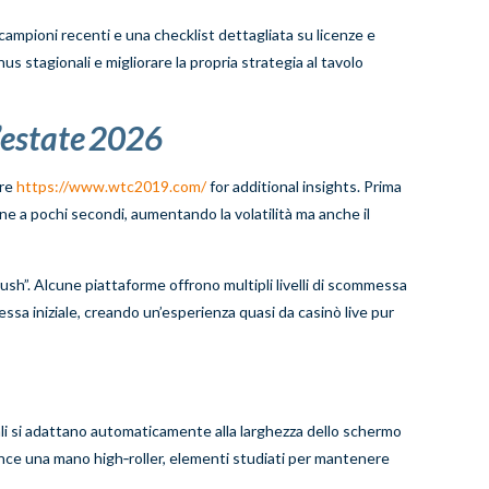
campioni recenti e una checklist dettagliata su licenze e
nus stagionali e migliorare la propria strategia al tavolo
’estate 2026
ore
https://www.wtc2019.com/
for additional insights. Prima
ne a pochi secondi, aumentando la volatilità ma anche il
sh”. Alcune piattaforme offrono multipli livelli di scommessa
sa iniziale, creando un’esperienza quasi da casinò live pur
uali si adattano automaticamente alla larghezza dello schermo
 vince una mano high‑roller, elementi studiati per mantenere