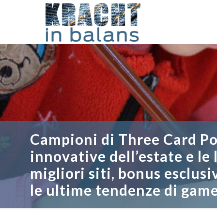
Campioni di Three Card Po
innovative dell’estate e le 
migliori siti, bonus esclusi
le ultime tendenze di gam