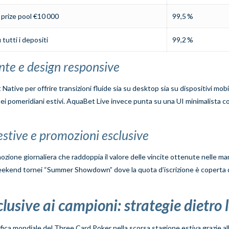
prize pool €10 000
99,5 %
 tutti i depositi
99,2 %
nte e design responsive
 Native per offrire transizioni fluide sia su desktop sia su dispositivi mo
rnei pomeridiani estivi. AquaBet Live invece punta su una UI minimalista con
estive e promozioni esclusive
ione giornaliera che raddoppia il valore delle vincite ottenute nelle ma
kend tornei “Summer Showdown” dove la quota d’iscrizione è coperta dal
clusive ai campioni: strategie dietro l
fica mondiale del Three Card Poker nella scorsa stagione estiva grazie al