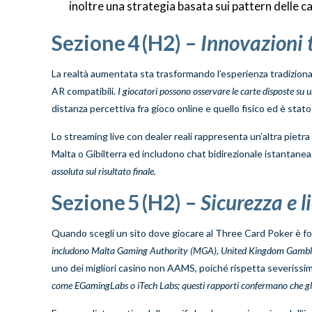
inoltre una strategia basata sui pattern delle c
Sezione 4 (H2) –
Innovazioni 
La realtà aumentata sta trasformando l’esperienza tradizional
AR compatibili.
I giocatori possono osservare le carte disposte su u
distanza percettiva fra gioco online e quello fisico ed è stat
Lo streaming live con dealer reali rappresenta un’altra pietra 
Malta o Gibilterra ed includono chat bidirezionale istantanea
assoluta sul risultato finale.
Sezione 5 (H2) –
Sicurezza e l
Quando scegli un sito dove giocare al Three Card Poker è fon
includono Malta Gaming Authority (MGA), United Kingdom Gambli
uno dei migliori casino non AAMS, poiché rispetta severissimi cr
come E­Gaming­Labs o iTech Labs; questi rapporti confermano che g