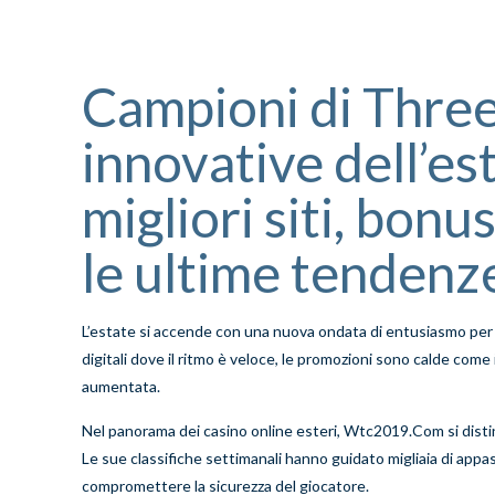
Campioni di Three
innovative dell’est
migliori siti, bonu
le ultime tendenz
L’estate si accende con una nuova ondata di entusiasmo per il
digitali dove il ritmo è veloce, le promozioni sono calde come
aumentata.
Nel panorama dei casino online esteri, Wtc2019.Com si distin
Le sue classifiche settimanali hanno guidato migliaia di appa
compromettere la sicurezza del giocatore.