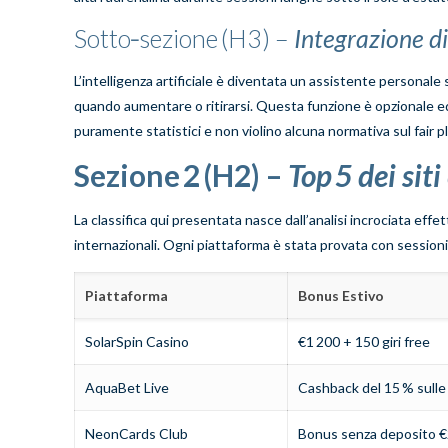
Sotto‑sezione (H3) –
Integrazione di
L’intelligenza artificiale è diventata un assistente personale 
quando aumentare o ritirarsi. Questa funzione è opzionale ed
puramente statistici e non violino alcuna normativa sul fair pl
Sezione 2 (H2) –
Top 5 dei sit
La classifica qui presentata nasce dall’analisi incrociata ef
internazionali. Ogni piattaforma è stata provata con sessioni r
Piattaforma
Bonus Estivo
SolarSpin Casino
€1 200 + 150 giri free
AquaBet Live
Cashback del 15 % sulle
NeonCards Club
Bonus senza deposito 