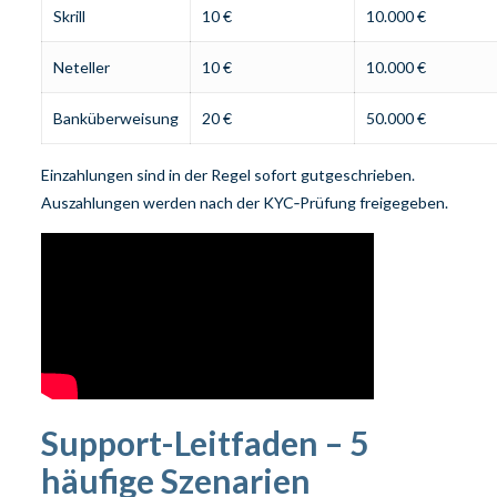
Skrill
10 €
10.000 €
Neteller
10 €
10.000 €
Banküberweisung
20 €
50.000 €
Einzahlungen sind in der Regel sofort gutgeschrieben.
Auszahlungen werden nach der KYC‑Prüfung freigegeben.
Support-Leitfaden – 5
häufige Szenarien