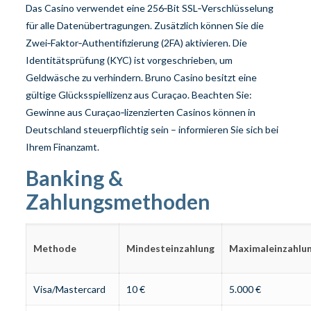
Das Casino verwendet eine 256‑Bit SSL‑Verschlüsselung
für alle Datenübertragungen. Zusätzlich können Sie die
Zwei‑Faktor‑Authentifizierung (2FA) aktivieren. Die
Identitätsprüfung (KYC) ist vorgeschrieben, um
Geldwäsche zu verhindern. Bruno Casino besitzt eine
gültige Glücksspiellizenz aus Curaçao. Beachten Sie:
Gewinne aus Curaçao‑lizenzierten Casinos können in
Deutschland steuerpflichtig sein – informieren Sie sich bei
Ihrem Finanzamt.
Banking &
Zahlungsmethoden
Methode
Mindesteinzahlung
Maximaleinzahlu
Visa/Mastercard
10 €
5.000 €