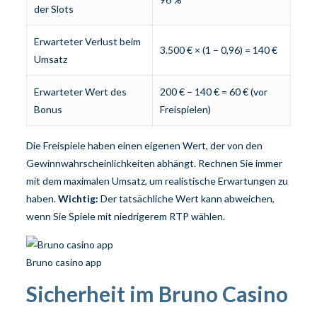
der Slots
Erwarteter Verlust beim
3.500 € × (1 − 0,96) = 140 €
Umsatz
Erwarteter Wert des
200 € − 140 € = 60 € (vor
Bonus
Freispielen)
Die Freispiele haben einen eigenen Wert, der von den
Gewinnwahrscheinlichkeiten abhängt. Rechnen Sie immer
mit dem maximalen Umsatz, um realistische Erwartungen zu
haben.
Wichtig:
Der tatsächliche Wert kann abweichen,
wenn Sie Spiele mit niedrigerem RTP wählen.
Bruno casino app
Sicherheit im Bruno Casino