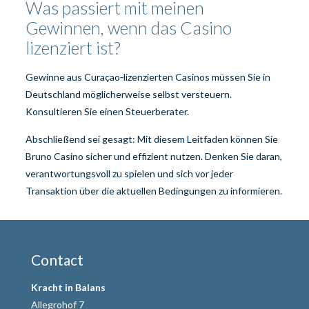
Was passiert mit meinen
Gewinnen, wenn das Casino
lizenziert ist?
Gewinne aus Curaçao‑lizenzierten Casinos müssen Sie in
Deutschland möglicherweise selbst versteuern.
Konsultieren Sie einen Steuerberater.
Abschließend sei gesagt: Mit diesem Leitfaden können Sie
Bruno Casino sicher und effizient nutzen. Denken Sie daran,
verantwortungsvoll zu spielen und sich vor jeder
Transaktion über die aktuellen Bedingungen zu informieren.
Contact
Kracht in Balans
Allegrohof 7