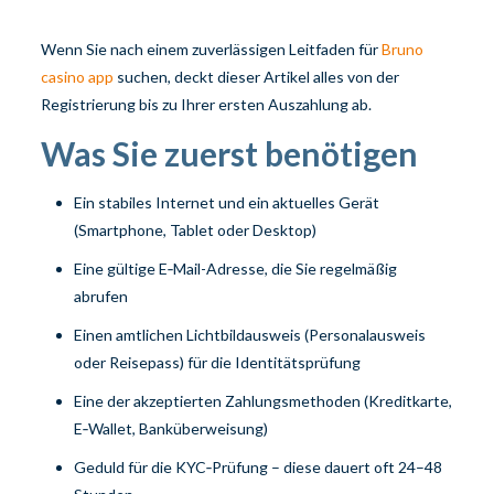
Wenn Sie nach einem zuverlässigen Leitfaden für
Bruno
casino app
suchen, deckt dieser Artikel alles von der
Registrierung bis zu Ihrer ersten Auszahlung ab.
Was Sie zuerst benötigen
Ein stabiles Internet und ein aktuelles Gerät
(Smartphone, Tablet oder Desktop)
Eine gültige E‑Mail-Adresse, die Sie regelmäßig
abrufen
Einen amtlichen Lichtbildausweis (Personalausweis
oder Reisepass) für die Identitätsprüfung
Eine der akzeptierten Zahlungsmethoden (Kreditkarte,
E‑Wallet, Banküberweisung)
Geduld für die KYC‑Prüfung – diese dauert oft 24–48