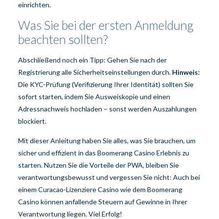
einrichten.
Was Sie bei der ersten Anmeldung
beachten sollten?
Abschließend noch ein Tipp: Gehen Sie nach der
Registrierung alle Sicherheitseinstellungen durch.
Hinweis:
Die KYC-Prüfung (Verifizierung Ihrer Identität) sollten Sie
sofort starten, indem Sie Ausweiskopie und einen
Adressnachweis hochladen – sonst werden Auszahlungen
blockiert.
Mit dieser Anleitung haben Sie alles, was Sie brauchen, um
sicher und effizient in das Boomerang Casino Erlebnis zu
starten. Nutzen Sie die Vorteile der PWA, bleiben Sie
verantwortungsbewusst und vergessen Sie nicht: Auch bei
einem Curacao-Lizenziere Casino wie dem Boomerang
Casino können anfallende Steuern auf Gewinne in Ihrer
Verantwortung liegen. Viel Erfolg!