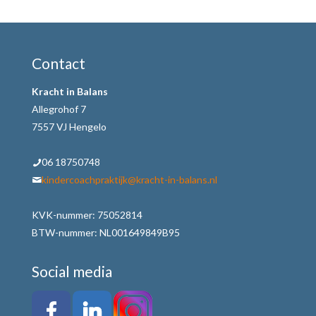
Contact
Kracht in Balans
Allegrohof 7
7557 VJ Hengelo
06 18750748
kindercoachpraktijk@kracht-in-balans.nl
KVK-nummer: 75052814
BTW-nummer: NL001649849B95
Social media