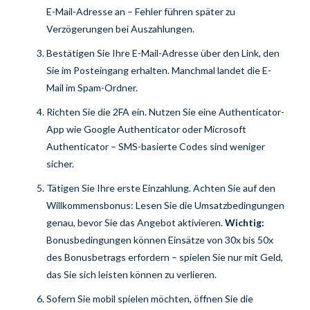
E-Mail-Adresse an – Fehler führen später zu
Verzögerungen bei Auszahlungen.
Bestätigen Sie Ihre E-Mail-Adresse über den Link, den
Sie im Posteingang erhalten. Manchmal landet die E-
Mail im Spam-Ordner.
Richten Sie die 2FA ein. Nutzen Sie eine Authenticator-
App wie Google Authenticator oder Microsoft
Authenticator – SMS-basierte Codes sind weniger
sicher.
Tätigen Sie Ihre erste Einzahlung. Achten Sie auf den
Willkommensbonus: Lesen Sie die Umsatzbedingungen
genau, bevor Sie das Angebot aktivieren.
Wichtig:
Bonusbedingungen können Einsätze von 30x bis 50x
des Bonusbetrags erfordern – spielen Sie nur mit Geld,
das Sie sich leisten können zu verlieren.
Sofern Sie mobil spielen möchten, öffnen Sie die