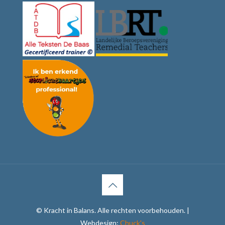
© Kracht in Balans. Alle rechten voorbehouden. |
Webdesign:
Chuck's