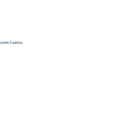
 Boom Casino.