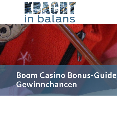
Boom Casino Bonus-Guide:
Gewinnchancen