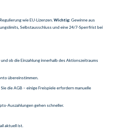
n Regulierung wie EU-Lizenzen.
Wichtig:
Gewinne aus
ungslimits, Selbstausschluss und eine 24/7-Sperrfrist bei
und ob die Einzahlung innerhalb des Aktionszeitraums
onto übereinstimmen.
Sie die AGB – einige Freispiele erfordern manuelle
rypto-Auszahlungen gehen schneller.
l aktuell ist.