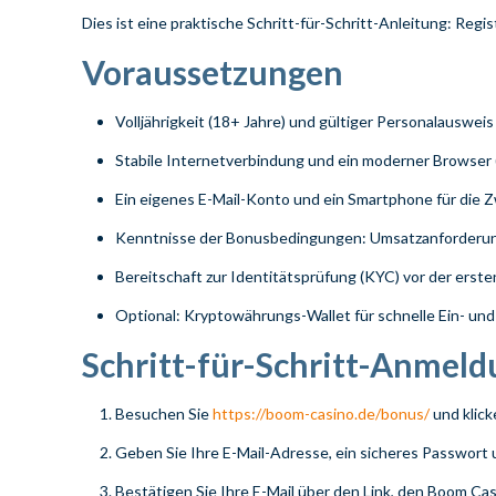
Dies ist eine praktische Schritt-für-Schritt-Anleitung: Reg
Voraussetzungen
Volljährigkeit (18+ Jahre) und gültiger Personalausweis 
Stabile Internetverbindung und ein moderner Browser 
Ein eigenes E-Mail-Konto und ein Smartphone für die Z
Kenntnisse der Bonusbedingungen: Umsatzanforderun
Bereitschaft zur Identitätsprüfung (KYC) vor der erst
Optional: Kryptowährungs-Wallet für schnelle Ein- und 
Schritt-für-Schritt-Anmel
Besuchen Sie
https://boom-casino.de/bonus/
und klick
Geben Sie Ihre E-Mail-Adresse, ein sicheres Passwort
Bestätigen Sie Ihre E-Mail über den Link, den Boom Ca