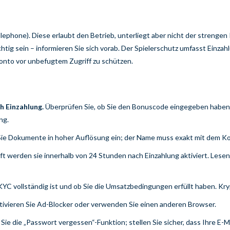
lephone). Diese erlaubt den Betrieb, unterliegt aber nicht der strenge
ig sein – informieren Sie sich vorab. Der Spielerschutz umfasst Einzahl
Konto vor unbefugtem Zugriff zu schützen.
h Einzahlung.
Überprüfen Sie, ob Sie den Bonuscode eingegeben haben 
ng.
ie Dokumente in hoher Auflösung ein; der Name muss exakt mit dem K
t werden sie innerhalb von 24 Stunden nach Einzahlung aktiviert. Lesen 
KYC vollständig ist und ob Sie die Umsatzbedingungen erfüllt haben. K
tivieren Sie Ad-Blocker oder verwenden Sie einen anderen Browser.
ie die „Passwort vergessen“-Funktion; stellen Sie sicher, dass Ihre E-Mai