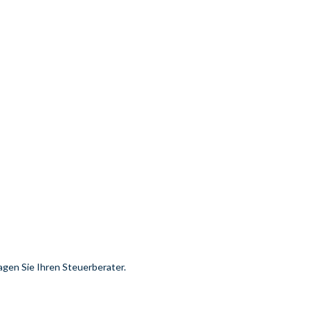
agen Sie Ihren Steuerberater.