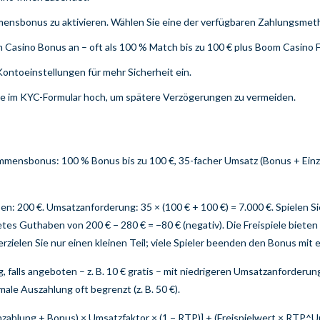
mmensbonus zu aktivieren. Wählen Sie eine der verfügbaren Zahlungsmet
asino Bonus an – oft als 100 % Match bis zu 100 € plus Boom Casino Fr
Kontoeinstellungen für mehr Sicherheit ein.
ie im KYC-Formular hoch, um spätere Verzögerungen zu vermeiden.
mensbonus: 100 % Bonus bis zu 100 €, 35-facher Umsatz (Bonus + Einza
en: 200 €. Umsatzanforderung: 35 × (100 € + 100 €) = 7.000 €. Spielen Si
rtetes Guthaben von 200 € − 280 € = −80 € (negativ). Die Freispiele biete
 erzielen Sie nur einen kleinen Teil; viele Spieler beenden den Bonus mit
falls angeboten – z. B. 10 € gratis – mit niedrigeren Umsatzanforderung
le Auszahlung oft begrenzt (z. B. 50 €).
nzahlung + Bonus) × Umsatzfaktor × (1 − RTP)] + (Freispielwert × RTP^U