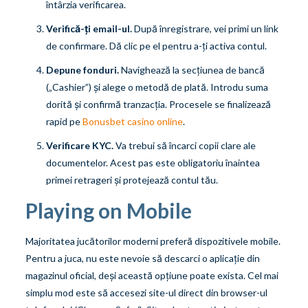
întârzia verificarea.
Verifică-ți email-ul.
După înregistrare, vei primi un link
de confirmare. Dă clic pe el pentru a-ți activa contul.
Depune fonduri.
Navighează la secțiunea de bancă
(„Cashier”) și alege o metodă de plată. Introdu suma
dorită și confirmă tranzacția. Procesele se finalizează
rapid pe
Bonusbet casino online
.
Verificare KYC.
Va trebui să încarci copii clare ale
documentelor. Acest pas este obligatoriu înaintea
primei retrageri și protejează contul tău.
Playing on Mobile
Majoritatea jucătorilor moderni preferă dispozitivele mobile.
Pentru a juca, nu este nevoie să descarci o aplicație din
magazinul oficial, deși această opțiune poate exista. Cel mai
simplu mod este să accesezi site-ul direct din browser-ul