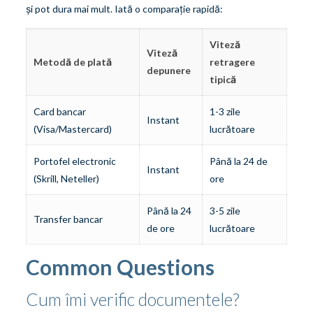
și pot dura mai mult. Iată o comparație rapidă:
Viteză
Viteză
Metodă de plată
retragere
depunere
tipică
Card bancar
1-3 zile
Instant
(Visa/Mastercard)
lucrătoare
Portofel electronic
Până la 24 de
Instant
(Skrill, Neteller)
ore
Până la 24
3-5 zile
Transfer bancar
de ore
lucrătoare
Common Questions
Cum îmi verific documentele?