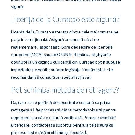
sigură.
Licența de la Curacao este sigură?
Licența de la Curacao este una dintre cele mai comune pe
piața internațională. Asigură un anumit nivel de
reglementare.
Important:
Spre deosebire de licențele
europene (MGA) sau de ONJN în România, câștigurile
obținute la un cazinou cu licență din Curacao pot fi supuse
impozitului pe venit conform legislației românești. Este
recomandat să consulți un specialist fiscal.
Pot schimba metoda de retragere?
Da, dar este o politică de securitate comună ca prima
retragere să fie procesată către metoda folosită pentru
depunere sau către o sursă verificată. Pentru schimbări
ulterioare, contactează suportul pentru a te asigura că
procesul este fără probleme și securizat.