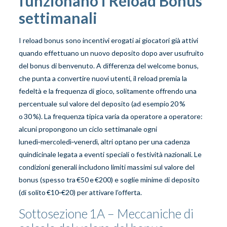
funzionano i Reload Bonus
settimanali
I reload bonus sono incentivi erogati ai giocatori già attivi
quando effettuano un nuovo deposito dopo aver usufruito
del bonus di benvenuto. A differenza del welcome bonus,
che punta a convertire nuovi utenti, il reload premia la
fedeltà e la frequenza di gioco, solitamente offrendo una
percentuale sul valore del deposito (ad esempio 20 %
o 30 %). La frequenza tipica varia da operatore a operatore:
alcuni propongono un ciclo settimanale ogni
lunedì‑mercoledì‑venerdì, altri optano per una cadenza
quindicinale legata a eventi speciali o festività nazionali. Le
condizioni generali includono limiti massimi sul valore del
bonus (spesso tra €50 e €200) e soglie minime di deposito
(di solito €10‑€20) per attivare l’offerta.
Sottosezione 1A – Meccaniche di