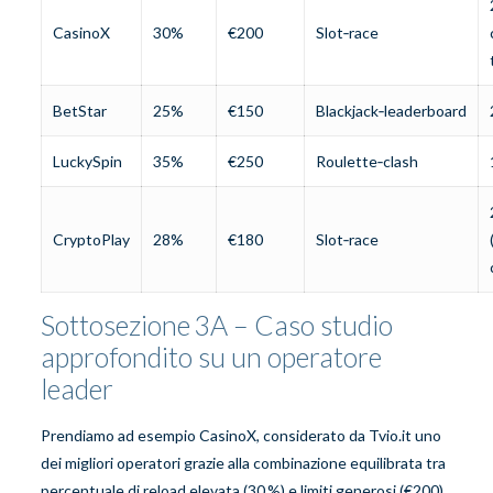
CasinoX
30%
€200
Slot‑race
BetStar
25%
€150
Blackjack‑leaderboard
LuckySpin
35%
€250
Roulette‑clash
CryptoPlay
28%
€180
Slot‑race
Sottosezione 3A – Caso studio
approfondito su un operatore
leader
Prendiamo ad esempio CasinoX, considerato da Tvio.it uno
dei migliori operatori grazie alla combinazione equilibrata tra
percentuale di reload elevata (30 %) e limiti generosi (€200).