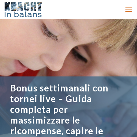
Bonus settimanali con
tornei live – Guida
completa per
massimizzare le
ricompense, capire le