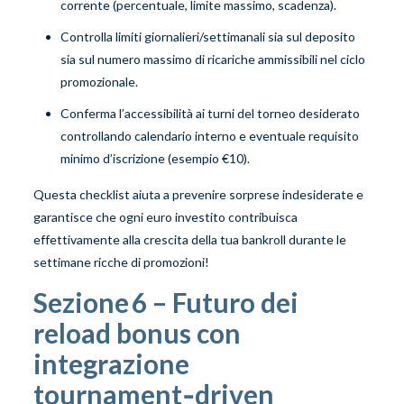
corrente (percentuale, limite massimo, scadenza).
Controlla limiti giornalieri/settimanali sia sul deposito
sia sul numero massimo di ricariche ammissibili nel ciclo
promozionale.
Conferma l’accessibilità ai turni del torneo desiderato
controllando calendario interno e eventuale requisito
minimo d’iscrizione (esempio €10).
Questa checklist aiuta a prevenire sorprese indesiderate e
garantisce che ogni euro investito contribuisca
effettivamente alla crescita della tua bankroll durante le
settimane ricche di promozioni!
Sezione 6 – Futuro dei
reload bonus con
integrazione
tournament‑driven