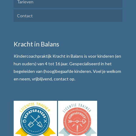
Tarieven
Ik Leer Leren
Contact
Plannen en uitvoeren
Motivatie verhogen
Kracht in Balans
Weerbaar communiceren
Kindercoachpraktijk Kracht in Balans is voor kinderen (en
Werkwijze
hun ouders) van 4 tot 16 jaar. Gespecialiseerd in het
begeleiden van (hoog)begaafde kinderen. Voel je welkom
Alle teksten de baas
en neem, vrijblijvend, contact op.
Tafelmethode met stoplichtkaartjes