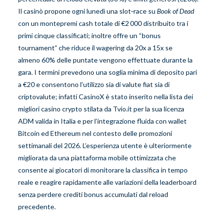
Il casinò propone ogni lunedì una slot‑race su
Book of Dead
con un montepremi cash totale di €2 000 distribuito tra i
primi cinque classificati; inoltre offre un “bonus
tournament” che riduce il wagering da 20x a 15x se
almeno 60% delle puntate vengono effettuate durante la
gara. I termini prevedono una soglia minima di deposito pari
a €20 e consentono l’utilizzo sia di valute fiat sia di
criptovalute; infatti CasinoX è stato inserito nella lista dei
migliori casino crypto stilata da Tvio.it per la sua licenza
ADM valida in Italia e per l’integrazione fluida con wallet
Bitcoin ed Ethereum nel contesto delle promozioni
settimanali del 2026. L’esperienza utente è ulteriormente
migliorata da una piattaforma mobile ottimizzata che
consente ai giocatori di monitorare la classifica in tempo
reale e reagire rapidamente alle variazioni della leaderboard
senza perdere crediti bonus accumulati dal reload
precedente.