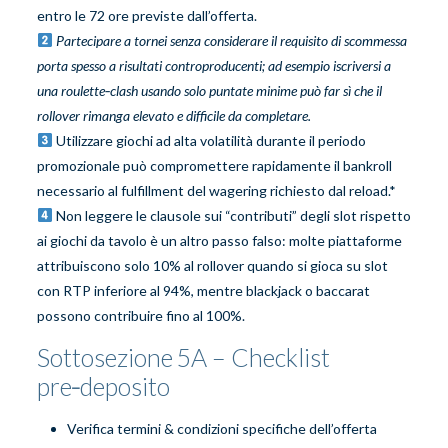
entro le 72 ore previste dall’offerta.
Partecipare a tornei senza considerare il requisito di scommessa
porta spesso a risultati controproducenti; ad esempio iscriversi a
una roulette‑clash usando solo puntate minime può far sì che il
rollover rimanga elevato e difficile da completare.
Utilizzare giochi ad alta volatilità durante il periodo
promozionale può compromettere rapidamente il bankroll
necessario al fulfillment del wagering richiesto dal reload.*
Non leggere le clausole sui “contributi” degli slot rispetto
ai giochi da tavolo è un altro passo falso: molte piattaforme
attribuiscono solo 10% al rollover quando si gioca su slot
con RTP inferiore al 94%, mentre blackjack o baccarat
possono contribuire fino al 100%.
Sottosezione 5A – Checklist
pre‑deposito
Verifica termini & condizioni specifiche dell’offerta