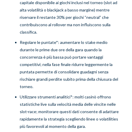
capitale disponibile ai giochi inclusi nel torneo (slot ad
alta volatilità o blackjack a basso margine) mentre
riservare il restante 30% per giochi “neutral” che
contribuiscono al rollover ma non influiscono sulla
classifica.
Regolare le puntate*: aumentare lo stake medio
durante le prime due ore della gara quando la
concorrenza è più bassa può portare vantaggi
competitivi; nella fase finale ridurre leggermente la
puntata permette di consolidare guadagni senza
rischiare grandi perdite subito prima della chiusura del
torneo.
Utilizzare strumenti analitici*: molti casinò offrono
statistiche live sulla velocità media delle vincite nelle
slot‑race; monitorare questi dati consente di adattare
rapidamente la strategia scegliendo linee o volatilities
più favorevoli al momento della gara.