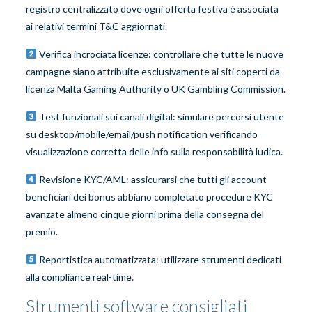
registro centralizzato dove ogni offerta festiva è associata
ai relativi termini T&C aggiornati.
Verifica incrociata licenze: controllare che tutte le nuove
campagne siano attribuite esclusivamente ai siti coperti da
licenza Malta Gaming Authority o UK Gambling Commission.
Test funzionali sui canali digital: simulare percorsi utente
su desktop/mobile/email/push notification verificando
visualizzazione corretta delle info sulla responsabilità ludica.
Revisione KYC/AML: assicurarsi che tutti gli account
beneficiari dei bonus abbiano completato procedure KYC
avanzate almeno cinque giorni prima della consegna del
premio.
Reportistica automatizzata: utilizzare strumenti dedicati
alla compliance real-time.
Strumenti software consigliati