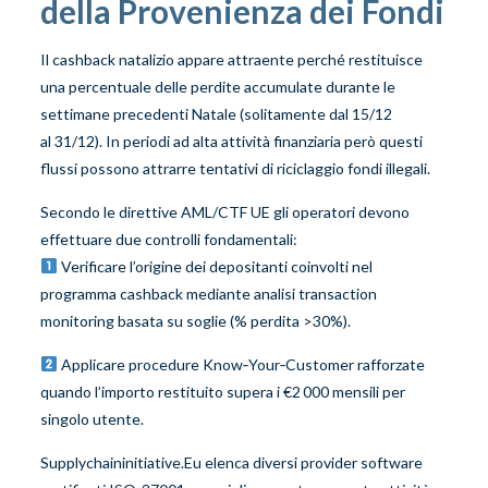
della Provenienza dei Fondi
Il cashback natalizio appare attraente perché restituisce
una percentuale delle perdite accumulate durante le
settimane precedenti Natale (solitamente dal 15/12
al 31/12). In periodi ad alta attività finanziaria però questi
flussi possono attrarre tentativi di riciclaggio fondi illegali.
Secondo le direttive AML/CTF UE gli operatori devono
effettuare due controlli fondamentali:
Verificare l’origine dei depositanti coinvolti nel
programma cashback mediante analisi transaction
monitoring basata su soglie (% perdita >30%)​.
Applicare procedure Know‑Your‑Customer rafforzate
quando l’importo restituito supera i €2 000 mensili per
singolo utente.
Supplychaininitiative.Eu elenca diversi provider software