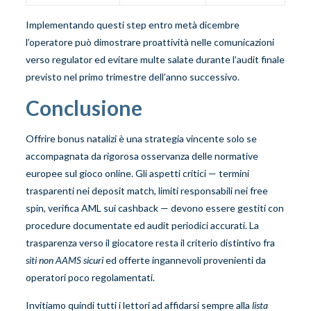
Implementando questi step entro metà dicembre
l’operatore può dimostrare proattività nelle comunicazioni
verso regulator ed evitare multe salate durante l’audit finale
previsto nel primo trimestre dell’anno successivo.
Conclusione
Offrire bonus natalizi è una strategia vincente solo se
accompagnata da rigorosa osservanza delle normative
europee sul gioco online. Gli aspetti critici — termini
trasparenti nei deposit match, limiti responsabili nei free
spin, verifica AML sui cashback — devono essere gestiti con
procedure documentate ed audit periodici accurati. La
trasparenza verso il giocatore resta il criterio distintivo fra
siti non AAMS sicuri
ed offerte ingannevoli provenienti da
operatori poco regolamentati.
Invitiamo quindi tutti i lettori ad affidarsi sempre alla
lista