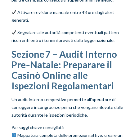
Attivare revisione manuale entro 48 ore dagli alert
generati.
Segnalare alle autorità competenti eventuali pattern
ricorrenti entro i termini previsti dalla legge nazionale.
Sezione 7 – Audit Interno
Pre‑Natale: Preparare il
Casinò Online alle
Ispezioni Regolamentari
Un audit interno tempestivo permette all’operatore di
correggere incongruenze prima che vengano rilevate dalle
autorità durante le ispezioni periodiche.
Passaggi chiave consigliati:
Mappatura completa delle promozioni attive: creare un