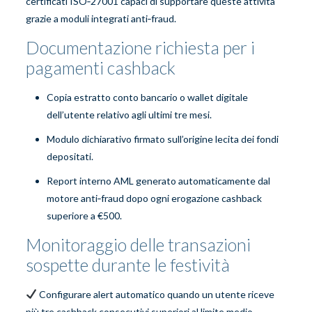
certificati ISO‑27001 capaci di supportare queste attività
grazie a moduli integrati anti‑fraud.
Documentazione richiesta per i
pagamenti cashback
Copia estratto conto bancario o wallet digitale
dell’utente relativo agli ultimi tre mesi.
Modulo dichiarativo firmato sull’origine lecita dei fondi
depositati.
Report interno AML generato automaticamente dal
motore anti‑fraud dopo ogni erogazione cashback
superiore a €500.
Monitoraggio delle transazioni
sospette durante le festività
Configurare alert automatico quando un utente riceve
più tre cashback consecutivi superiori al limite medio.