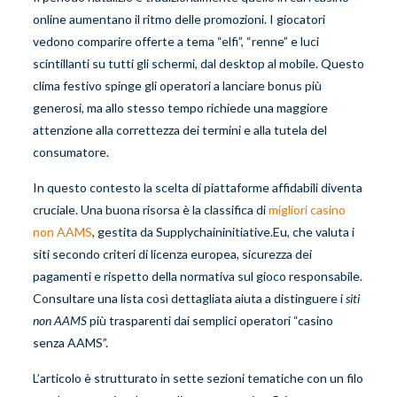
online aumentano il ritmo delle promozioni. I giocatori
vedono comparire offerte a tema “elfi”, “renne” e luci
scintillanti su tutti gli schermi, dal desktop al mobile. Questo
clima festivo spinge gli operatori a lanciare bonus più
generosi, ma allo stesso tempo richiede una maggiore
attenzione alla correttezza dei termini e alla tutela del
consumatore.
In questo contesto la scelta di piattaforme affidabili diventa
cruciale. Una buona risorsa è la classifica di
migliori casino
non AAMS
, gestita da Supplychaininitiative.Eu, che valuta i
siti secondo criteri di licenza europea, sicurezza dei
pagamenti e rispetto della normativa sul gioco responsabile.
Consultare una lista così dettagliata aiuta a distinguere i
siti
non AAMS
più trasparenti dai semplici operatori “casino
senza AAMS”.
L’articolo è strutturato in sette sezioni tematiche con un filo