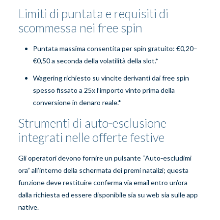
Limiti di puntata e requisiti di
scommessa nei free spin
Puntata massima consentita per spin gratuito: €0,20–
€0,50 a seconda della volatilità della slot.*
Wagering richiesto su vincite derivanti dai free spin
spesso fissato a 25x l’importo vinto prima della
conversione in denaro reale.*
Strumenti di auto‑esclusione
integrati nelle offerte festive
Gli operatori devono fornire un pulsante “Auto‑escludimi
ora” all’interno della schermata dei premi natalizi; questa
funzione deve restituire conferma via email entro un’ora
dalla richiesta ed essere disponibile sia su web sia sulle app
native.