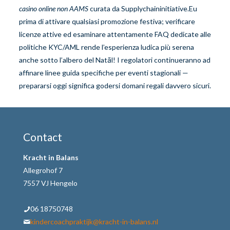
casino online non AAMS
curata da Supplychaininitiative.Eu
prima di attivare qualsiasi promozione festiva; verificare
licenze attive ed esaminare attentamente FAQ dedicate alle
politiche KYC/AML rende l’esperienza ludica più serena
anche sotto l’albero de​l Natāl! I regolatori continueranno ad
affinare linee guida specifiche per eventi stagionali —
prepararsi oggi significa godersi domani regali davvero sicuri.
Contact
Kracht in Balans
Allegrohof 7
7557 VJ Hengelo
06 18750748
kindercoachpraktijk@kracht-in-balans.nl