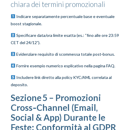
chiara dei termini promozionali
Indicare separatamente percentuale base e eventuale
boost stagionale.
Specificare data/ora limite esatta (es.: “fino alle ore 23:59
CET del 24/12”).
Evidenziare requisito di scommessa totale post‑bonus.
Fornire esempio numerico esplicativo nella pagina FAQ.
Includere link diretto alla policy KYC/AML correlata al
deposito.
Sezione 5 – Promozioni
Cross‑Channel (Email,
Social & App) Durante le
Feste: Conformità al GDPR