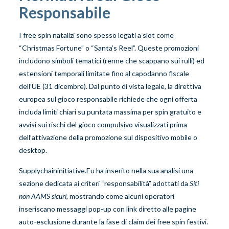
Responsabile
I free spin natalizi sono spesso legati a slot come
“Christmas Fortune” o “Santa’s Reel”. Queste promozioni
includono simboli tematici (renne che scappano sui rulli) ed
estensioni temporali limitate fino al capodanno fiscale
dell’UE (31 dicembre). Dal punto di vista legale, la direttiva
europea sul gioco responsabile richiede che ogni offerta
includa limiti chiari su puntata massima per spin gratuito e
avvisi sui rischi del gioco compulsivo visualizzati prima
dell’attivazione della promozione sul dispositivo mobile o
desktop.
Supplychaininitiative.Eu ha inserito nella sua analisi una
sezione dedicata ai criteri “responsabilità” adottati da
Siti
non AAMS sicuri
, mostrando come alcuni operatori
inseriscano messaggi pop‑up con link diretto alle pagine
auto‑esclusione durante la fase di claim dei free spin festivi.