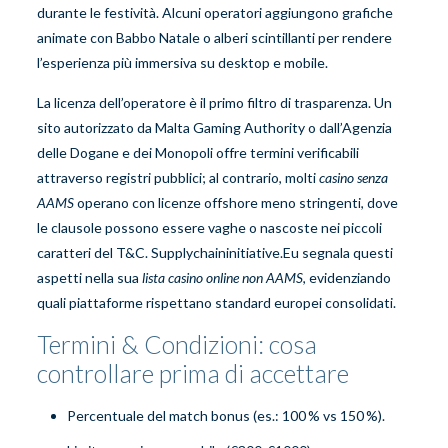
durante le festività. Alcuni operatori aggiungono grafiche
animate con Babbo Natale o alberi scintillanti per rendere
l’esperienza più immersiva su desktop e mobile.
La licenza dell’operatore è il primo filtro di trasparenza. Un
sito autorizzato da Malta Gaming Authority o dall’Agenzia
delle Dogane e dei Monopoli offre termini verificabili
attraverso registri pubblici; al contrario, molti
casino senza
AAMS
operano con licenze offshore meno stringenti, dove
le clausole possono essere vaghe o nascoste nei piccoli
caratteri del T&C. Supplychaininitiative.Eu segnala questi
aspetti nella sua
lista casino online non AAMS
, evidenziando
quali piattaforme rispettano standard europei consolidati.
Termini & Condizioni: cosa
controllare prima di accettare
Percentuale del match bonus (es.: 100 % vs 150 %).