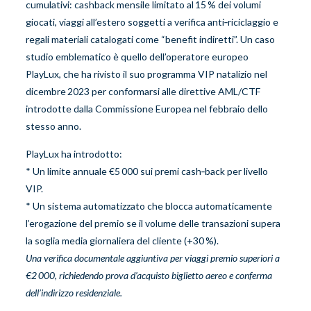
cumulativi: cashback mensile limitato al 15 % dei volumi
giocati, viaggi all’estero soggetti a verifica anti‑riciclaggio e
regali materiali catalogati come “benefit indiretti”. Un caso
studio emblematico è quello dell’operatore europeo
PlayLux, che ha rivisto il suo programma VIP natalizio nel
dicembre 2023 per conformarsi alle direttive AML/CTF
introdotte dalla Commissione Europea nel febbraio dello
stesso anno.
PlayLux ha introdotto:
* Un limite annuale €5 000 sui premi cash‑back per livello
VIP.
* Un sistema automatizzato che blocca automaticamente
l’erogazione del premio se il volume delle transazioni supera
la soglia media giornaliera del cliente (+30 %).
Una verifica documentale aggiuntiva per viaggi premio superiori a
€2 000, richiedendo prova d’acquisto biglietto aereo e conferma
dell’indirizzo residenziale.