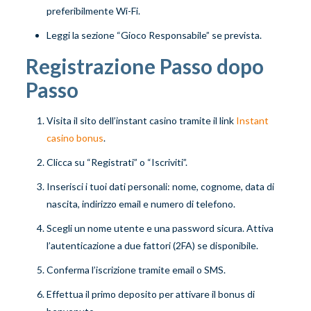
preferibilmente Wi-Fi.
Leggi la sezione “Gioco Responsabile” se prevista.
Registrazione Passo dopo
Passo
Visita il sito dell’instant casino tramite il link
Instant
casino bonus
.
Clicca su “Registrati” o “Iscriviti”.
Inserisci i tuoi dati personali: nome, cognome, data di
nascita, indirizzo email e numero di telefono.
Scegli un nome utente e una password sicura. Attiva
l’autenticazione a due fattori (2FA) se disponibile.
Conferma l’iscrizione tramite email o SMS.
Effettua il primo deposito per attivare il bonus di