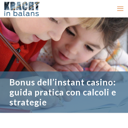
Bonus dell’instant casino:
guida pratica con calcoli e
strategie