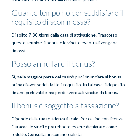
Quanto tempo ho per soddisfare il
requisito di scommessa?
Di solito 7-30 giorni dalla data di attivazione. Trascorso
questo termine, il bonus e le vincite eventuali vengono
rimossi.
Posso annullare il bonus?
Sì, nella maggior parte dei casinò puoi rinunciare al bonus
prima di aver soddisfatto il requisito. In tal caso, il deposito
rimane prelevabile, ma perdi eventuali vincite da bonus.
Il bonus è soggetto a tassazione?
Dipende dalla tua residenza fiscale. Per casinò con licenza
Curacao, le vincite potrebbero essere dichiarate come
reddito. Consulta un commercialista.