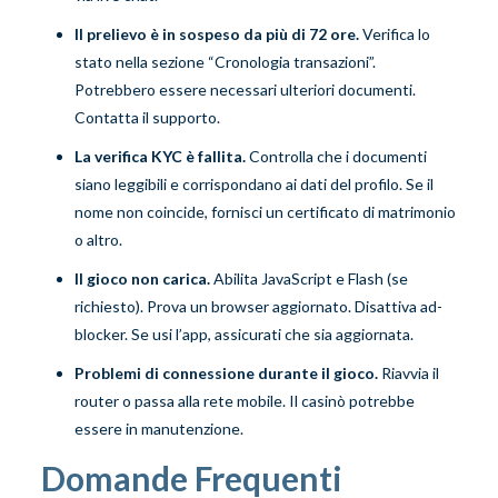
Il prelievo è in sospeso da più di 72 ore.
Verifica lo
stato nella sezione “Cronologia transazioni”.
Potrebbero essere necessari ulteriori documenti.
Contatta il supporto.
La verifica KYC è fallita.
Controlla che i documenti
siano leggibili e corrispondano ai dati del profilo. Se il
nome non coincide, fornisci un certificato di matrimonio
o altro.
Il gioco non carica.
Abilita JavaScript e Flash (se
richiesto). Prova un browser aggiornato. Disattiva ad-
blocker. Se usi l’app, assicurati che sia aggiornata.
Problemi di connessione durante il gioco.
Riavvia il
router o passa alla rete mobile. Il casinò potrebbe
essere in manutenzione.
Domande Frequenti