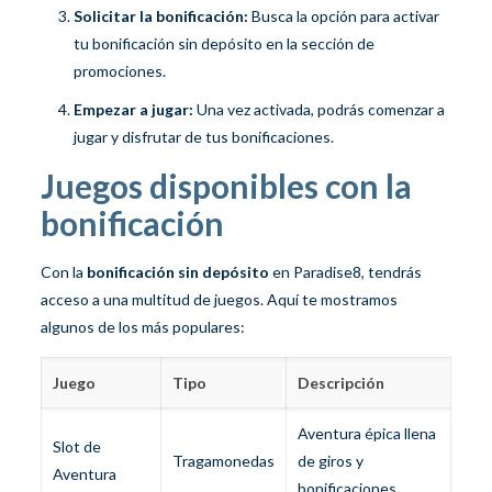
Solicitar la bonificación:
Busca la opción para activar
tu bonificación sin depósito en la sección de
promociones.
Empezar a jugar:
Una vez activada, podrás comenzar a
jugar y disfrutar de tus bonificaciones.
Juegos disponibles con la
bonificación
Con la
bonificación sin depósito
en Paradise8, tendrás
acceso a una multitud de juegos. Aquí te mostramos
algunos de los más populares:
Juego
Tipo
Descripción
Aventura épica llena
Slot de
Tragamonedas
de giros y
Aventura
bonificaciones.