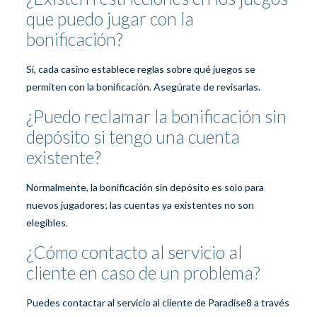
que puedo jugar con la
bonificación?
Sí, cada casino establece reglas sobre qué juegos se
permiten con la bonificación. Asegúrate de revisarlas.
¿Puedo reclamar la bonificación sin
depósito si tengo una cuenta
existente?
Normalmente, la bonificación sin depósito es solo para
nuevos jugadores; las cuentas ya existentes no son
elegibles.
¿Cómo contacto al servicio al
cliente en caso de un problema?
Puedes contactar al servicio al cliente de Paradise8 a través