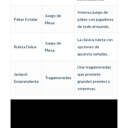
Intenso juego de
Juego de
Póker Estelar
póker con jugadores
Mesa
de todo el mundo.
La clásica ruleta con
Juego de
Ruleta Delux
opciones de
Mesa
apuesta variadas.
Una tragamonedas
Jackpot
que promete
Tragamonedas
Sorprendente
grandes premios y
sorpresas.