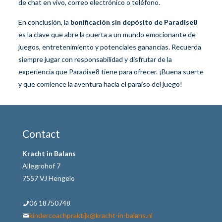
de chat en vivo, correo electrónico o teléfono.
En conclusión, la
bonificación sin depósito de Paradise8
es la clave que abre la puerta a un mundo emocionante de
juegos, entretenimiento y potenciales ganancias. Recuerda
siempre jugar con responsabilidad y disfrutar de la
experiencia que Paradise8 tiene para ofrecer. ¡Buena suerte
y que comience la aventura hacia el paraíso del juego!
Contact
Kracht in Balans
Allegrohof 7
7557 VJ Hengelo
06 18750748
kindercoachpraktijk@kracht-in-balans.nl