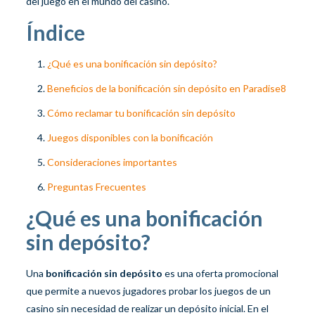
del juego en el mundo del casino.
Índice
¿Qué es una bonificación sin depósito?
Beneficios de la bonificación sin depósito en Paradise8
Cómo reclamar tu bonificación sin depósito
Juegos disponibles con la bonificación
Consideraciones importantes
Preguntas Frecuentes
¿Qué es una bonificación
sin depósito?
Una
bonificación sin depósito
es una oferta promocional
que permite a nuevos jugadores probar los juegos de un
casino sin necesidad de realizar un depósito inicial. En el