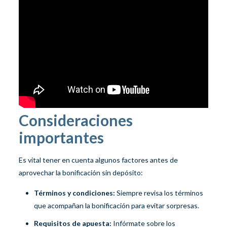
Consideraciones
importantes
Es vital tener en cuenta algunos factores antes de
aprovechar la bonificación sin depósito:
Términos y condiciones:
Siempre revisa los términos
que acompañan la bonificación para evitar sorpresas.
Requisitos de apuesta:
Infórmate sobre los