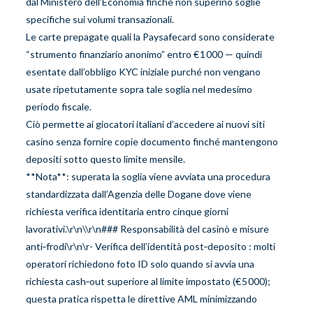
dal Ministero dell’Economia finchè non superino soglie
specifiche sui volumi transazionali.
Le carte prepagate quali la Paysafecard sono considerate
“strumento finanziario anonimo” entro € 1 000 — quindi
esentate dall’obbligo KYC iniziale purché non vengano
usate ripetutamente sopra tale soglia nel medesimo
periodo fiscale.
Ciò permette ai giocatori italiani d’accedere ai nuovi siti
casino senza fornire copie documento finché mantengono
depositi sotto questo limite mensile.
**Nota**: superata la soglia viene avviata una procedura
standardizzata dall’Agenzia delle Dogane dove viene
richiesta verifica identitaria entro cinque giorni
lavorativi.\r\n\\r\n### Responsabilità del casinò e misure
anti‑frodi\r\n\r- Verifica dell’identità post‑deposito : molti
operatori richiedono foto ID solo quando si avvia una
richiesta cash‑out superiore al limite impostato (€ 5 000);
questa pratica rispetta le direttive AML minimizzando