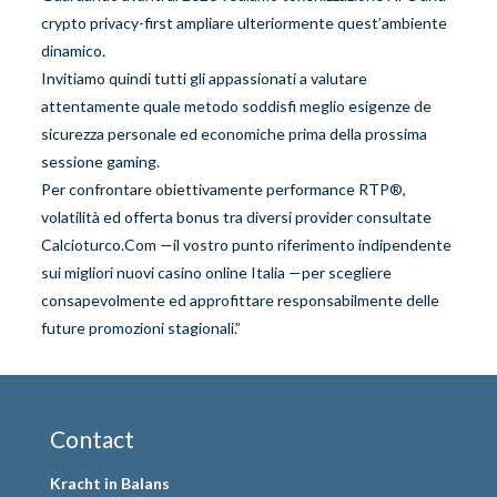
crypto privacy-first ampliare ulteriormente quest’ambiente
dinamico.
Invitiamo quindi tutti gli appassionati a valutare
attentamente quale metodo soddisfi meglio esigenze de
sicurezza personale ed economiche prima della prossima
sessione gaming.
Per confrontare obiettivamente performance RTP®,
volatilità ed offerta bonus tra diversi provider consultate
Calcioturco.Com —il vostro punto riferimento indipendente
sui migliori nuovi casino online Italia —per scegliere
consapevolmente ed approfittare responsabilmente delle
future promozioni stagionali.”
Contact
Kracht in Balans