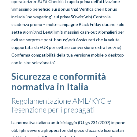
operatori.\n\n#### Checklist rapida prima dell’attivazione
\nmassimo beneficio sui Bonus \na) Verifica che il bonus
includa “no wagering” sui prime­50 win;\nb) Controlla
scadenza promo – molte campagne Black Friday durano solo
sette giorni;\nc) Leggi limiti massimi cash‑out giornalieri per
evitare sorprese post‑bonus;\nd) Assicurati che la valuta
supportata sia EUR per evitare conversione extra fee;\ne)
Conferma compatibilità della tua versione mobile o desktop
con lo slot selezionato.”
Sicurezza e conformità
normativa in Italia
Regolamentazione AML/KYC e
l’esenzione per i prepagati
La normativa italiana antiriciclaggio (D.Lgs 231/2007) impone
obblighi severe agli operatori del gioco d’azzardo licenziatari