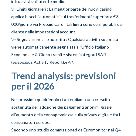
intrusività sull’utente medio.
\r- Limiti giornalieri : La maggior parte dei nuovi casinò
applica blocchi automatici sui trasferimenti superiori a € 3
000/giorno via Prepaid Card ; tali limiti sono configurabili dal
cliente nelle impostazioni account.
\r- Segnalazione alle autorità : Qualsiasi attività sospetta
viene automaticamente segnalata all’Ufficio Italiano
Scommesse & Gioco tramite sistemi integrati SAR
(Suspicious Activity Report).\r\\r\
Trend analysis: previsioni
per il 2026
Nel prossimo quadriennio ci attendiamo una crescita
sostenuta dell’adozione dei pagamenti anonimi grazie
all’aumento della consapevolezza sulla privacy digitale fra i
consumatori europei.
Secondo uno studio commissioned da Euromonitor nel Q4