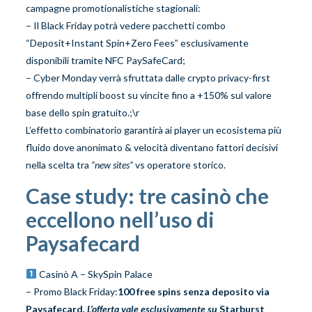
campagne promotionalistiche stagionali:
– Il Black Friday potrà vedere pacchetti combo
“Deposit+Instant Spin+Zero Fees” esclusivamente
disponibili tramite NFC PaySafeCard;
– Cyber Monday verrà sfruttata dalle crypto privacy-first
offrendo multipli boost su vincite fino a +150% sul valore
base dello spin gratuito.;\r
L’effetto combinatorio garantirà ai player un ecosistema più
fluido dove anonimato & velocità diventano fattori decisivi
nella scelta tra
“new sites”
vs operatore storico.
Case study: tre casinò che
eccellono nell’uso di
Paysafecard
Casinò A – SkySpin Palace
– Promo Black Friday:
100 free spins senza deposito via
Paysafecard
. L’offerta vale esclusivamente su
Starburst