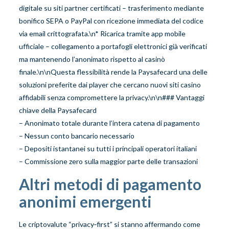
digitale su siti partner certificati – trasferimento mediante
bonifico SEPA o PayPal con ricezione immediata del codice
via email crittografata.\n* Ricarica tramite app mobile
ufficiale – collegamento a portafogli elettronici già verificati
ma mantenendo l’anonimato rispetto al casinò
finale.\n\nQuesta flessibilità rende la Paysafecard una delle
soluzioni preferite dai player che cercano nuovi siti casino
affidabili senza compromettere la privacy.\n\n### Vantaggi
chiave della Paysafecard
– Anonimato totale durante l’intera catena di pagamento
– Nessun conto bancario necessario
– Depositi istantanei su tutti i principali operatori italiani
– Commissione zero sulla maggior parte delle transazioni
Altri metodi di pagamento
anonimi emergenti
Le criptovalute “privacy‑first” si stanno affermando come