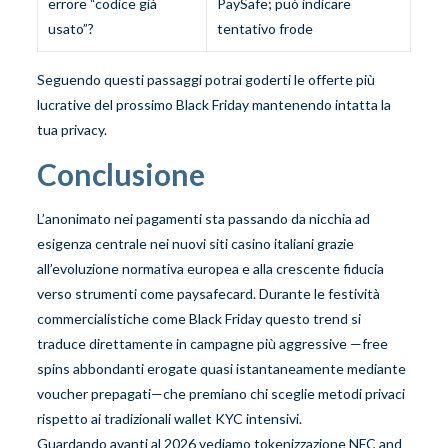
errore “codice già
PaySafe; può indicare
usato”?
tentativo frode
Seguendo questi passaggi potrai goderti le offerte più
lucrative del prossimo Black Friday mantenendo intatta la
tua privacy.
Conclusione
L’anonimato nei pagamenti sta passando da nicchia ad
esigenza centrale nei nuovi siti casino italiani grazie
all’evoluzione normativa europea e alla crescente fiducia
verso strumenti come paysafecard. Durante le festività
commercialistiche come Black Friday questo trend si
traduce direttamente in campagne più aggressive —free
spins abbondanti erogate quasi istantaneamente mediante
voucher prepagati—che premiano chi sceglie metodi privaci
rispetto ai tradizionali wallet KYC intensivi.
Guardando avanti al 2026 vediamo tokenizzazione NFC and