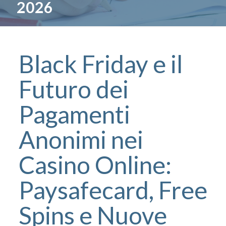
2026
Black Friday e il
Futuro dei
Pagamenti
Anonimi nei
Casino Online:
Paysafecard, Free
Spins e Nuove