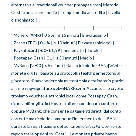
alternativa ai tradizionali voucher prepagati.\n\n| Metodo |
Costi transazione medio | Tempo medio accredito | Livello
d’anonimato |
|—————–|————————|———————-|———————-|
| Monero (XMR) | 0,5 % | ≤ 15 minuti | Elevatissimo |
| Zcash (ZEC) | 0,4 % | ≤ 10 minuti | Elevato (shielded) |
| Paysafecard | € 0–€ 0,99 | Immediato | Totale |
| Postepay‑Cash | € 1 | ≤ 30 minuti | Medio |
| MyBank |\~€ 0 | ≤ 5 minuti | Basso (richiede IBAN)|\n\nLe
monete digitali basate su protocolli stealth permettono al
giocatore di nascondere sia mittente sia destinatario grazie
a firme ring‑signature o zk‑SNARKs.\n\nAccanto alle crypto
troviamo voucher elettronici locali come Postepay‑Cash,
ricaricabili negli uffici Poste Italiane con denaro contante;
oppure MyBank, che consente pagamenti diretti dal conto
corrente ma richiede comunque l’inserimento dell’IBAN
durante la registrazione del portafoglio.\n\n### Confronto
rapido tra le opzioni \n- Costi – Le monete private hanno