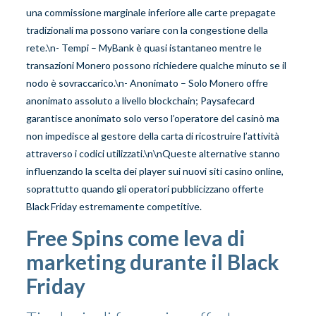
una commissione marginale inferiore alle carte prepagate
tradizionali ma possono variare con la congestione della
rete.\n- Tempi – MyBank è quasi istantaneo mentre le
transazioni Monero possono richiedere qualche minuto se il
nodo è sovraccarico.\n- Anonimato – Solo Monero offre
anonimato assoluto a livello blockchain; Paysafecard
garantisce anonimato solo verso l’operatore del casinò ma
non impedisce al gestore della carta di ricostruire l’attività
attraverso i codici utilizzati.\n\nQueste alternative stanno
influenzando la scelta dei player sui nuovi siti casino online,
soprattutto quando gli operatori pubblicizzano offerte
Black Friday estremamente competitive.
Free Spins come leva di
marketing durante il Black
Friday