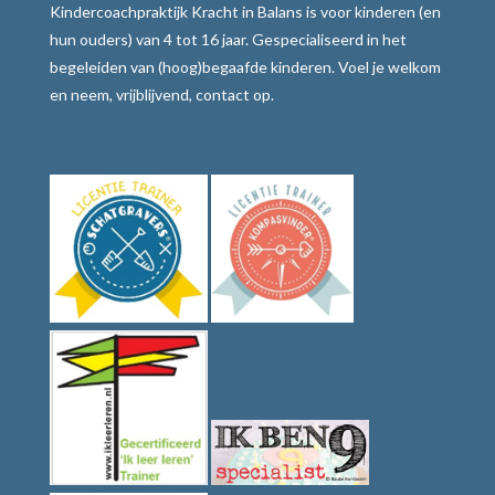
Kindercoachpraktijk Kracht in Balans is voor kinderen (en
Werkwijze
hun ouders) van 4 tot 16 jaar. Gespecialiseerd in het
begeleiden van (hoog)begaafde kinderen. Voel je welkom
Alle teksten de baas
en neem, vrijblijvend, contact op.
Tafelmethode met stoplichtkaartjes