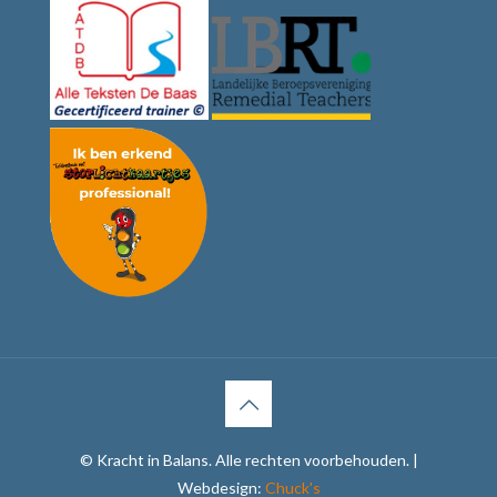
© Kracht in Balans. Alle rechten voorbehouden. |
Webdesign:
Chuck's