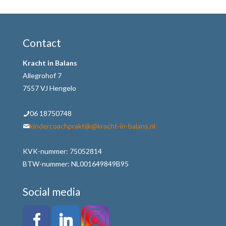
Contact
Kracht in Balans
Allegrohof 7
7557 VJ Hengelo
06 18750748
kindercoachpraktijk@kracht-in-balans.nl
KVK-nummer: 75052814
BTW-nummer: NL001649849B95
Social media