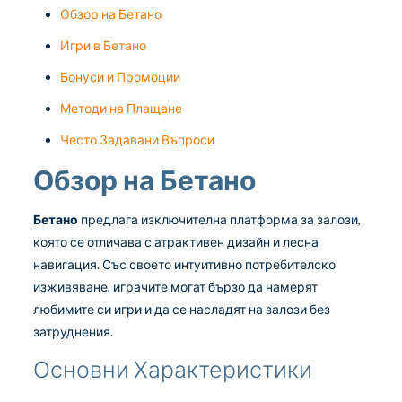
Обзор на Бетано
Игри в Бетано
Бонуси и Промоции
Методи на Плащане
Често Задавани Въпроси
Обзор на Бетано
Бетано
предлага изключителна платформа за залози,
която се отличава с атрактивен дизайн и лесна
навигация. Със своето интуитивно потребителско
изживяване, играчите могат бързо да намерят
любимите си игри и да се насладят на залози без
затруднения.
Основни Характеристики