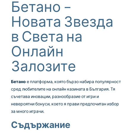
Бетано –
Новата Звезда
в Света на
Онлайн
Залозите
Бетано
е платформа, която бързо набира популярност
сред любителите на онлайн казината в България. Тя
съчетава иновации, разнообразие от игри и
невероятни бонуси, което я прави предпочитан избор
за много играчи.
Съдържание