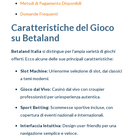
Metodi di Pagamento Disponibili
Domande Frequenti
Caratteristiche del Gioco
su Betaland
Betaland Italia
si distingue per l’ampia varietà di giochi
offerti. Ecco alcune delle sue principali caratteristiche:
Slot Machine:
Un’enorme selezione di slot, dai classici
a temi moderni.
Gioco dal Vivo:
Casinò dal vivo con croupier
professionisti per un’esperienza autentica.
Sport Betting:
Scommesse sportive incluse, con
copertura di eventi nazionali e internazionali.
Interfaccia Intuitiva:
Design user-friendly per una
navigazione semplice e veloce.