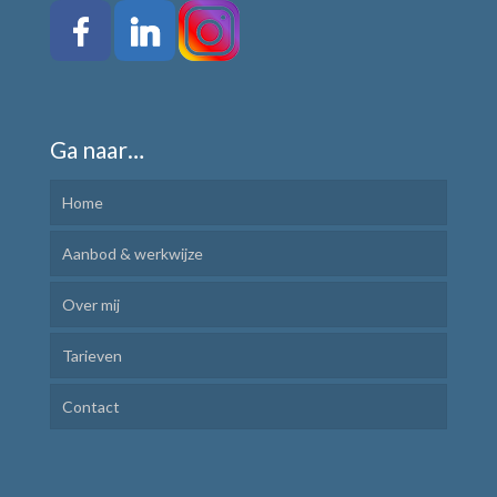
Ga naar…
Home
Aanbod & werkwijze
Over mij
Kindercoaching
Tarieven
Ik Leer Leren
Contact
Plannen en uitvoeren
Motivatie verhogen