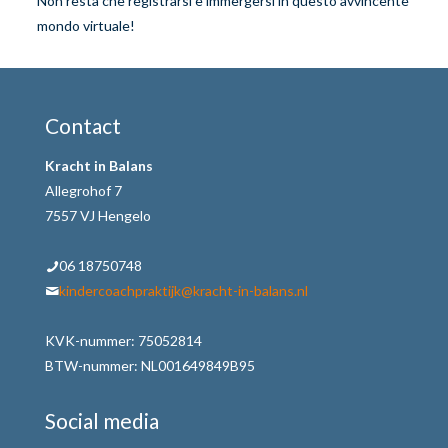
Non resta che registrarsi e immergersi in questo avvincente
mondo virtuale!
Contact
Kracht in Balans
Allegrohof 7
7557 VJ Hengelo
06 18750748
kindercoachpraktijk@kracht-in-balans.nl
KVK-nummer: 75052814
BTW-nummer: NL001649849B95
Social media