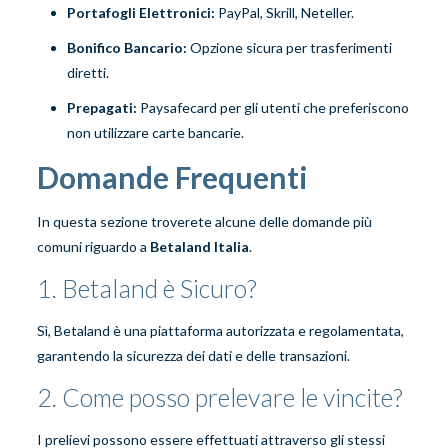
Portafogli Elettronici:
PayPal, Skrill, Neteller.
Bonifico Bancario:
Opzione sicura per trasferimenti
diretti.
Prepagati:
Paysafecard per gli utenti che preferiscono
non utilizzare carte bancarie.
Domande Frequenti
In questa sezione troverete alcune delle domande più
comuni riguardo a
Betaland Italia
.
1. Betaland è Sicuro?
Sì, Betaland è una piattaforma autorizzata e regolamentata,
garantendo la sicurezza dei dati e delle transazioni.
2. Come posso prelevare le vincite?
I prelievi possono essere effettuati attraverso gli stessi