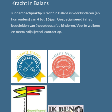
Kracht in Balans
Weerbaar communiceren
Kindercoachpraktijk Kracht in Balans is voor kinderen (en
Werkwijze
hun ouders) van 4 tot 16 jaar. Gespecialiseerd in het
begeleiden van (hoog)begaafde kinderen. Voel je welkom
Alle teksten de baas
en neem, vrijblijvend, contact op.
Tafelmethode met stoplichtkaartjes