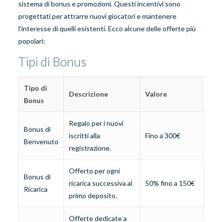
sistema di bonus e promozioni. Questi incentivi sono
progettati per attrarre nuovi giocatori e mantenere
l’interesse di quelli esistenti. Ecco alcune delle offerte più
popolari:
Tipi di Bonus
Tipo di
Descrizione
Valore
Bonus
Regalo per i nuovi
Bonus di
iscritti alla
Fino a 300€
Benvenuto
registrazione.
Offerto per ogni
Bonus di
ricarica successiva al
50% fino a 150€
Ricarica
primo deposito.
Offerte dedicate a