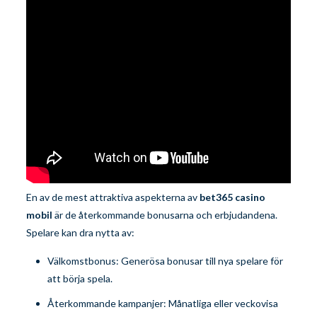
En av de mest attraktiva aspekterna av
bet365 casino
mobil
är de återkommande bonusarna och erbjudandena.
Spelare kan dra nytta av:
Välkomstbonus: Generösa bonusar till nya spelare för
att börja spela.
Återkommande kampanjer: Månatliga eller veckovisa