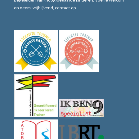
Alle teksten de baas
en neem, vrijblijvend, contact op.
Tafelmethode met stoplichtkaartjes