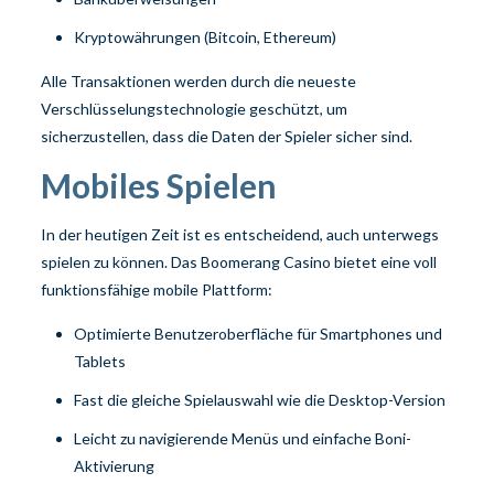
Kryptowährungen (Bitcoin, Ethereum)
Alle Transaktionen werden durch die neueste
Verschlüsselungstechnologie geschützt, um
sicherzustellen, dass die Daten der Spieler sicher sind.
Mobiles Spielen
In der heutigen Zeit ist es entscheidend, auch unterwegs
spielen zu können. Das Boomerang Casino bietet eine voll
funktionsfähige mobile Plattform:
Optimierte Benutzeroberfläche für Smartphones und
Tablets
Fast die gleiche Spielauswahl wie die Desktop-Version
Leicht zu navigierende Menüs und einfache Boni-
Aktivierung