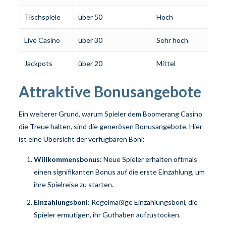
Tischspiele
über 50
Hoch
Live Casino
über 30
Sehr hoch
Jackpots
über 20
Mittel
Attraktive Bonusangebote
Ein weiterer Grund, warum Spieler dem Boomerang Casino
die Treue halten, sind die generösen Bonusangebote. Hier
ist eine Übersicht der verfügbaren Boni:
Willkommensbonus:
Neue Spieler erhalten oftmals
einen signifikanten Bonus auf die erste Einzahlung, um
ihre Spielreise zu starten.
Einzahlungsboni:
Regelmäßige Einzahlungsboni, die
Spieler ermutigen, ihr Guthaben aufzustocken.