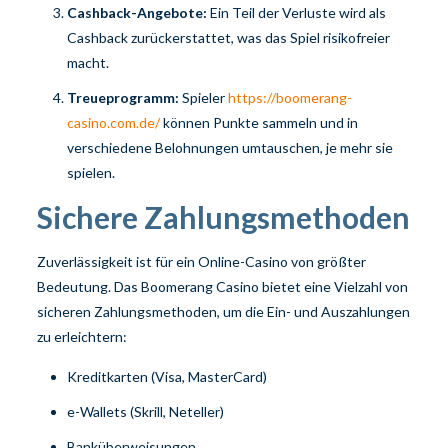
Cashback-Angebote:
Ein Teil der Verluste wird als
Cashback zurückerstattet, was das Spiel risikofreier
macht.
Treueprogramm:
Spieler
https://boomerang-
casino.com.de/
können Punkte sammeln und in
verschiedene Belohnungen umtauschen, je mehr sie
spielen.
Sichere Zahlungsmethoden
Zuverlässigkeit ist für ein Online-Casino von größter
Bedeutung. Das Boomerang Casino bietet eine Vielzahl von
sicheren Zahlungsmethoden, um die Ein- und Auszahlungen
zu erleichtern:
Kreditkarten (Visa, MasterCard)
e-Wallets (Skrill, Neteller)
Banküberweisungen