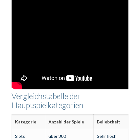
Vergleichstabelle der
Hauptspielkategorien
Kategorie
Anzahl der Spiele
Beliebtheit
Slots
über 300
Sehr hoch