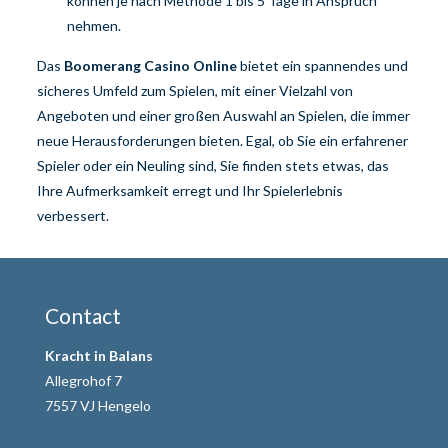
können je nach Methode 1 bis 5 Tage in Anspruch
nehmen.
Das
Boomerang Casino Online
bietet ein spannendes und
sicheres Umfeld zum Spielen, mit einer Vielzahl von
Angeboten und einer großen Auswahl an Spielen, die immer
neue Herausforderungen bieten. Egal, ob Sie ein erfahrener
Spieler oder ein Neuling sind, Sie finden stets etwas, das
Ihre Aufmerksamkeit erregt und Ihr Spielerlebnis
verbessert.
Contact
Kracht in Balans
Allegrohof 7
7557 VJ Hengelo