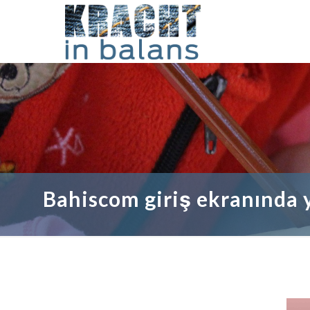
Bahiscom giriş ekranında 