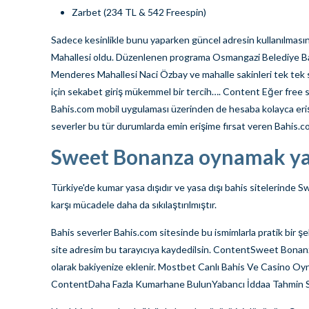
Zarbet (234 TL & 542 Freespin)
Sadece kesinlikle bunu yaparken güncel adresin kullanılması
Mahallesi oldu. Düzenlenen programa Osmangazi Belediye Başka
Menderes Mahallesi Naci Özbay ve mahalle sakinleri tek tek sö
için sekabet giriş mükemmel bir tercih…. Content Eğer free sp
Bahis.com mobil uygulaması üzerinden de hesaba kolayca erişim
severler bu tür durumlarda emin erişime fırsat veren Bahis.com
Sweet Bonanza oynamak yas
Türkiye'de kumar yasa dışıdır ve yasa dışı bahis sitelerinde
karşı mücadele daha da sıkılaştırılmıştır.
Bahis severler Bahis.com sitesinde bu ismimlarla pratik bir şek
site adresim bu tarayıcıya kaydedilsin. ContentSweet Bonan
olarak bakiyenize eklenir. Mostbet Canlı Bahis Ve Casino Oy
ContentDaha Fazla Kumarhane BulunYabancı İddaa Tahmin Sitele