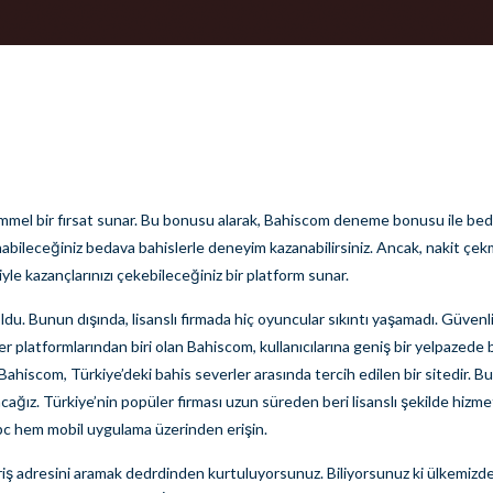
mel bir fırsat sunar. Bu bonusu alarak, Bahiscom deneme bonusu ile bed
nabileceğiniz bedava bahislerle deneyim kazanabilirsiniz. Ancak, nakit çekme
le kazançlarınızı çekebileceğiniz bir platform sunar.
du. Bunun dışında, lisanslı firmada hiç oyuncular sıkıntı yaşamadı. Güvenli 
platformlarından biri olan Bahiscom, kullanıcılarına geniş bir yelpazede b
ahiscom, Türkiye’deki bahis severler arasında tercih edilen bir sitedir. Bu 
cağız. Türkiye’nin popüler firması uzun süreden beri lisanslı şekilde hizm
 pc hem mobil uygulama üzerinden erişin.
iş adresini aramak dedrdinden kurtuluyorsunuz. Biliyorsunuz ki ülkemizde b