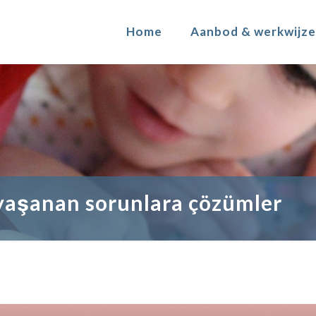
Home
Aanbod & werkwijze
yaşanan sorunlara çözümler