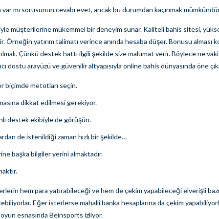
lan var mı sorusunun cevabı evet, ancak bu durumdan kaçınmak mümkündür
iyle müşterilerine mükemmel bir deneyim sunar. Kaliteli bahis sitesi, yük
idir. Örneğin yatırım talimatı verince anında hesaba düşer. Bonusu alması 
 olmalı. Çünkü destek hattı ilgili şekilde size malumat verir. Böylece ne va
cı dostu arayüzü ve güvenilir altyapısıyla online bahis dünyasında öne çık
r biçimde metotları seçin.
masına dikkat edilmesi gerekiyor.
lı destek ekibiyle de görüşün.
lardan de istenildiği zaman hızlı bir şekilde…
ine başka bilgiler yerini almaktadır.
aktır.
lerin hem para yatırabileceği ve hem de çekim yapabileceği elverişli bazı 
kebiliyorlar. Eğer isterlerse mahalli banka hesaplarına da çekim yapabiliyo
oyun esnasında Beinsports izliyor.