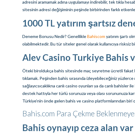
adresini aramamak adına uygulamayı indirebilir, tek tıkla hesab
sitesinin adresi değişiminin peşinde birbirinden farklı etkenler
1000 TL yatırım şartsız d
Deneme Bonusu Nedir? Genellikle
Bahiscom
yatırım şartı ol
olabilmektedir. Bu tür siteler genel olarak kullanıcıya risksiz
Alev Casino Turkiye Bahis v
Öteki biroldukça bahis sitesinde maç seyretme ücretli fakat 
tıklamak. Peşinden bahis sırasında izleyebileceğiniz yüzlerce m
sağlayıcsıcaklıkna canlı casino oyunları ya da canlı bahisler i
destek hattıyla her türlü sorunuza veya olası sorununuza karşı 
Türkiye’nin önde gelen bahis ve casino platformlarından biri 
Bahis.com Para Çekme Beklenmeyen
Bahis oynayıp ceza alan var