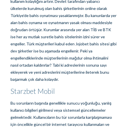
kullanım kolaylığını artırır. Devlet tarafından yabancı
ülkelerde kurulmuş olan bahis şirketlerinin online olarak
Türkiye’de bahis oynatması yasaklanmıştır. Bu kanunlarda yer
alan bahis oynama ve oynatmanın yasak olması maddesiyle
doğrudan örtüşür. Kurumlar arasında yer alan TİB ve BTK
ise her ay mutlak suretle bahis sitelerinin izini sürer ve
engeller. Türk müşterileri kabul eden Jojobet bahis sitesi gibi
dev şirketler ise bu aşamada engellenir. Peki ya
engellendiklerinde müşterilerinin mağdur olma ihtimalini
nasıl ortadan kaldırırlar? Tabi ki adreslerinin sonuna sayı
ekleyerek ve yeni adreslerini müşterilerine ileterek bunu
başarmak çok daha kolaydır.
Starzbet Mobil
Bu sorunların başında genellikle sunucu yoğunluğu, yanlış
kullanıcı bilgileri girilmesi veya sistemsel güncellemeler
gelmektedir. Kullanıcıların bu tür sorunlarla karşılaşmaması
için öncelikle güncel bir internet tarayıcısı kullanmaları ve