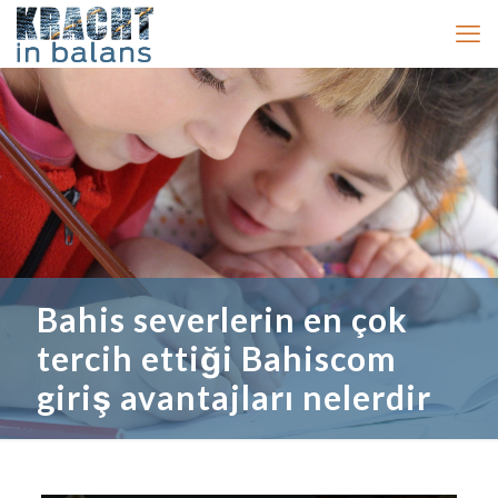
Bahis severlerin en çok
tercih ettiği Bahiscom
giriş avantajları nelerdir