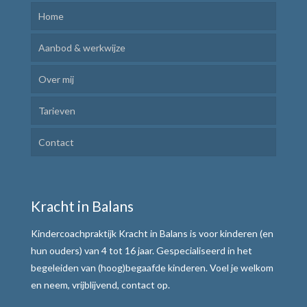
Home
Aanbod & werkwijze
Over mij
Kindercoaching
Tarieven
Ik Leer Leren
Contact
Plannen en uitvoeren
Motivatie verhogen
Kracht in Balans
Weerbaar communiceren
Kindercoachpraktijk Kracht in Balans is voor kinderen (en
Werkwijze
hun ouders) van 4 tot 16 jaar. Gespecialiseerd in het
begeleiden van (hoog)begaafde kinderen. Voel je welkom
Alle teksten de baas
en neem, vrijblijvend, contact op.
Tafelmethode met stoplichtkaartjes