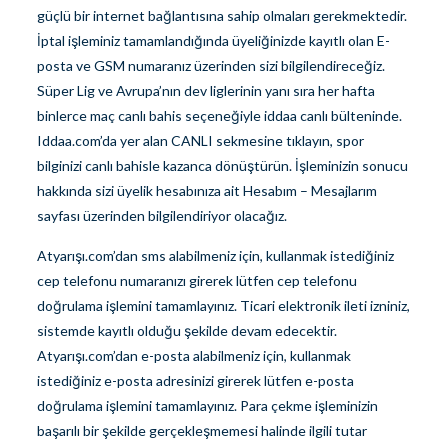
güçlü bir internet bağlantısına sahip olmaları gerekmektedir.
İptal işleminiz tamamlandığında üyeliğinizde kayıtlı olan E-
posta ve GSM numaranız üzerinden sizi bilgilendireceğiz.
Süper Lig ve Avrupa’nın dev liglerinin yanı sıra her hafta
binlerce maç canlı bahis seçeneğiyle iddaa canlı bülteninde.
Iddaa.com’da yer alan CANLI sekmesine tıklayın, spor
bilginizi canlı bahisle kazanca dönüştürün. İşleminizin sonucu
hakkında sizi üyelik hesabınıza ait Hesabım – Mesajlarım
sayfası üzerinden bilgilendiriyor olacağız.
Atyarışı.com’dan sms alabilmeniz için, kullanmak istediğiniz
cep telefonu numaranızı girerek lütfen cep telefonu
doğrulama işlemini tamamlayınız. Ticari elektronik ileti izniniz,
sistemde kayıtlı olduğu şekilde devam edecektir.
Atyarışı.com’dan e-posta alabilmeniz için, kullanmak
istediğiniz e-posta adresinizi girerek lütfen e-posta
doğrulama işlemini tamamlayınız. Para çekme işleminizin
başarılı bir şekilde gerçekleşmemesi halinde ilgili tutar