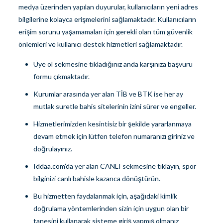
medya üzerinden yapılan duyurular, kullanıcıların yeni adres
bilgilerine kolayca erişmelerini sağlamaktadır. Kullanıcıların
erişim sorunu yaşamamaları için gerekli olan tüm güvenlik
önlemleri ve kullanıcı destek hizmetleri sağlamaktadır.
Üye ol sekmesine tıkladığınız anda karşınıza başvuru
formu çıkmaktadır.
Kurumlar arasında yer alan TİB ve BTK ise her ay
mutlak suretle bahis sitelerinin izini sürer ve engeller.
Hizmetlerimizden kesintisiz bir şekilde yararlanmaya
devam etmek için lütfen telefon numaranızı giriniz ve
doğrulayınız.
Iddaa.com’da yer alan CANLI sekmesine tıklayın, spor
bilginizi canlı bahisle kazanca dönüştürün.
Bu hizmetten faydalanmak için, aşağıdaki kimlik
doğrulama yöntemlerinden sizin için uygun olan bir
tanesini kullanarak sisteme giriş yapmış olmanız