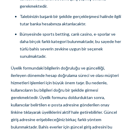
gerekmektedir.
Talebinizin başarılı bir şekilde gerçekleşmesi halinde ilgili
tutar banka hesabınıza aktarılacaktır.
Bünyesinde sports betting, canlı casino, e-sporlar ve
daha birçok farklı kategori bulunmaktadır, bu sayede her
türlü bahis severin zevkine uygun bir seçenek
sunulmaktadır.
Üyelik formundaki bilgilerin doğruluğu ve güncelliği,
ilerleyen dönemde hesap doğrulama süreci ve olası müşteri
hizmetleri işlemleri için büyük önem taşır. Bu nedenle,
kullanıcıların bu bilgileri doğru bir şekilde girmesi
gerekmektedir. Üyelik formunu doldurduktan sonra,
kullanıcılar belirtilen e-posta adresine gönderilen onay
linkine tıklayarak üyeliklerini aktif hale getirebilirler. Güncel
giriş adresine erişebileceğiniz birkaç farklı yöntem
bulunmaktadır. Bahis everler için güncel giriş adresini bu