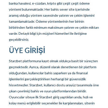
banka havalesi, e-cüzdan, kripto gibi çeşit çeşit ödeme
yöntemi bulunmaktadır. Her bahis sever site içerisinde
aramış olduğu yöntem sayesinde yatırım ve çekim işlemini
tamamlamaktadır. Ödeme yöntemlerinin her birinin
birbirinden farklı minimum maksimum yatırım ve çekim miktarı
vardır. Detaylı bilgi için müşteri hizmetleri ile iletişime
geçebilirsiniz.
ÜYE GİRİŞİ
Starzbet platformuna kayıt olmak oldukça basit bir süreçten
geçmektedir. Ayrıca, düzenli olarak denetlenen bir platform
olduğundan, kullanıcılar bahis yaparken ya da finansal
işlemlerini gerçekleştirirken herhangi bir güvensizlik
hissetmezler. Starzbet, kullanıcı dostu arayüz tasarımıyla öne
çıkan çevrimiçi bahis ve oyun platformlarından biridir.
Oyuncular siteye ilk Starzbet giriş yaptıkları anda, hızlı ve
kolay menü erişilebilir seçenekler ile karşılanmaları, sitenin