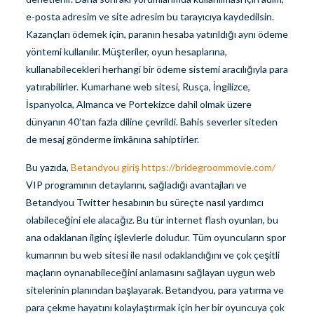
e-posta adresim ve site adresim bu tarayıcıya kaydedilsin.
Kazançları ödemek için, paranın hesaba yatırıldığı aynı ödeme
yöntemi kullanılır. Müşteriler, oyun hesaplarına,
kullanabilecekleri herhangi bir ödeme sistemi aracılığıyla para
yatırabilirler. Kumarhane web sitesi, Rusça, İngilizce,
İspanyolca, Almanca ve Portekizce dahil olmak üzere
dünyanın 40’tan fazla diline çevrildi. Bahis severler siteden
de mesaj gönderme imkânına sahiptirler.
Bu yazıda,
Betandyou giriş https://bridegroommovie.com/
VIP programının detaylarını, sağladığı avantajları ve
Betandyou Twitter hesabının bu süreçte nasıl yardımcı
olabileceğini ele alacağız. Bu tür internet flash oyunları, bu
ana odaklanan ilginç işlevlerle doludur. Tüm oyuncuların spor
kumarının bu web sitesi ile nasıl odaklandığını ve çok çeşitli
maçların oynanabileceğini anlamasını sağlayan uygun web
sitelerinin planından başlayarak. Betandyou, para yatırma ve
para çekme hayatını kolaylaştırmak için her bir oyuncuya çok