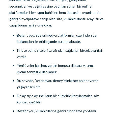
seçenekleri ve çeşitli casino oyunları sunan bir online
platformdur. Hem spor bahisleri hem de casino oyunlarında
geniş bir yelpazeye sahip olan site, kullanıcı dostu arayüzü ve
cazip bonusları ile öne çıkar.
Betandyou, sosyal medya platformları üzerinden de
kullanıcıları ile etkileşimde bulunmaktadır.
Kripto bahis siteleri tarafından sağlanan birçok avantaj
vardır.
Yeni üyeler için hoş geldin bonusu, ilk para yatırma
işlemi sonrası kullanılabilir.
Bu sayede, Betandyou deneyiminizi her an her yerde
yaşayabilirsiniz.
Dolayısıyla oyuncuların bir sürprizle karşılaşmaları söz
konusu değildir.
Betandyou, kullanıcılarına geniş bir ödeme yöntemi