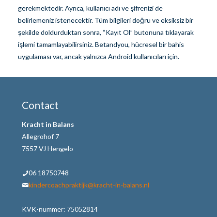
gerekmektedir. Ayrıca, kullanıcı adı ve şifrenizi de
belirlemeniz istenecektir. Tüm bilgileri doğru ve eksiksiz bir
şekilde doldurduktan sonra, “Kayıt Ol” butonuna tıklayarak
işlemi tamamlayabilirsiniz. Betandyou, hücresel bir bahis
uygulaması var, ancak yalnızca Android kullanıcıları için.
Contact
Kracht in Balans
Allegrohof 7
7557 VJ Hengelo
06 18750748
kindercoachpraktijk@kracht-in-balans.nl
KVK-nummer: 75052814