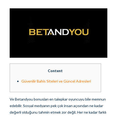
Content
Güvenilir Bahis Siteleri ve Güncel Adresleri
Ve Betandyou bonusları en talepkar oyuncuyu bile memnun
edebilir. Sosyal medyanın pek çok insan açısından ne kadar
değerli olduğunu tahmin etmek zor değil. Her ne kadar farklı