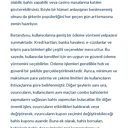
olabilir, bahis yapabilir veya casino masalarına katılım
gösterebilirsiniz. Böyle bir hizmet anlayışının benimsenmiş
olması da şirketin popülerliğini her geçen gün arttırmasına
zemin hazırlıyor.
Betandyou, kullanıcılarına geniş bir ödeme yöntemi yelpazesi
sunmaktadır. Kredi kartları, banka havalesi, e-cüzdanlar ve
kripto para birimleri gibi çeşitli seçenekler mevcuttur. Bu
sayede, kullanıcılar kendileri için en uygun ve güvenli ödeme
yöntemini seçebilirler. Ödeme işlemleri genellikle hızlı ve
güvenli bir şekilde gerçekleştirilmektedir. Ayrıca, minimum ve
maksimum para yatırma ve çekme limitleri de kullanıcıların
ihtiyaçlarına göre belirlenmiştir. Diğer şeylerin yanı sıra,
oyuncuların, kullanıcıların aynı maçtan combo bahislerini
yapmalarını sağlayan bahis yapımcıları bulacaklar. Bir diğer
önemli işlev, oyuncuların etkinlikleri kaldırarak veya
değiştirerek, oyuncuların kupon seçimini değiştirebileceği
bahis kuponu ayarıdır. Buna ek olarak, bahis borsaları,
bahislerin bahis deneyimlerini geri kazanmalarını ve