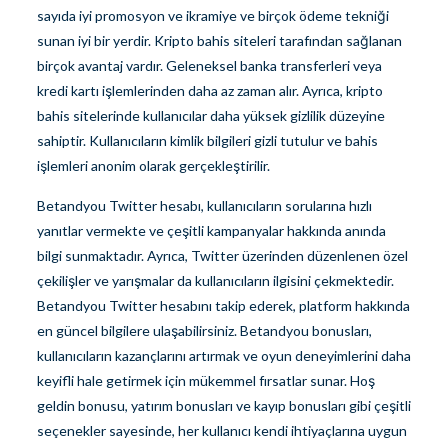
sayıda iyi promosyon ve ikramiye ve birçok ödeme tekniği
sunan iyi bir yerdir. Kripto bahis siteleri tarafından sağlanan
birçok avantaj vardır. Geleneksel banka transferleri veya
kredi kartı işlemlerinden daha az zaman alır. Ayrıca, kripto
bahis sitelerinde kullanıcılar daha yüksek gizlilik düzeyine
sahiptir. Kullanıcıların kimlik bilgileri gizli tutulur ve bahis
işlemleri anonim olarak gerçekleştirilir.
Betandyou Twitter hesabı, kullanıcıların sorularına hızlı
yanıtlar vermekte ve çeşitli kampanyalar hakkında anında
bilgi sunmaktadır. Ayrıca, Twitter üzerinden düzenlenen özel
çekilişler ve yarışmalar da kullanıcıların ilgisini çekmektedir.
Betandyou Twitter hesabını takip ederek, platform hakkında
en güncel bilgilere ulaşabilirsiniz. Betandyou bonusları,
kullanıcıların kazançlarını artırmak ve oyun deneyimlerini daha
keyifli hale getirmek için mükemmel fırsatlar sunar. Hoş
geldin bonusu, yatırım bonusları ve kayıp bonusları gibi çeşitli
seçenekler sayesinde, her kullanıcı kendi ihtiyaçlarına uygun