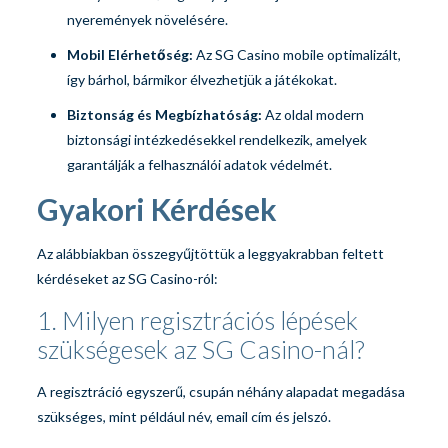
nyeremények növelésére.
Mobil Elérhetőség:
Az SG Casino mobile optimalizált,
így bárhol, bármikor élvezhetjük a játékokat.
Biztonság és Megbízhatóság:
Az oldal modern
biztonsági intézkedésekkel rendelkezik, amelyek
garantálják a felhasználói adatok védelmét.
Gyakori Kérdések
Az alábbiakban összegyűjtöttük a leggyakrabban feltett
kérdéseket az SG Casino-ról:
1. Milyen regisztrációs lépések
szükségesek az SG Casino-nál?
A regisztráció egyszerű, csupán néhány alapadat megadása
szükséges, mint például név, email cím és jelszó.