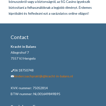
bónuszokról vagy a biztonságról, az SG Casino igyekszik
biztosítani a felhasználóknak a legjobb élményt. Érdemes
kipróbálni és felfedezni ezt a varázslatos online világot!
Contact
Kracht in Balans
Allegrohof 7
7557 VJ Hengelo
06 18750748
kindercoachpraktijk@kracht-in-balans.nl
KVK-nummer: 75052814
BTW-nummer: NL001649849B95