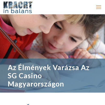
Az Élmények Varázsa Az
SG Casino
Magyarországon