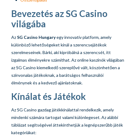
Bevezetés az SG Casino
világába
Az
SG Casino Hungary
egy innovatív platform, amely
különböző lehetőségeket kínál a szerencsejátékok
szerelmeseinek. Bárki, aki kipróbálná a szerencsét, itt
izgalmas élményekre számíthat. Az online kaszinók világában
az SG Casino kiemelkedő szereplővé vált, köszönhetően a
színvonalas játékoknak, a barátságos felhasználói
élménynek és a kedvező ajánlatoknak.
Kínálat és Játékok
Az SG Casino gazdag játékkínálattal rendelkezik, amely
mindenki számára tartogat valami különlegeset. Az alábbi
táblázat segítségével áttekinthetjük a legnépszerűbb játék
kategóriákat: