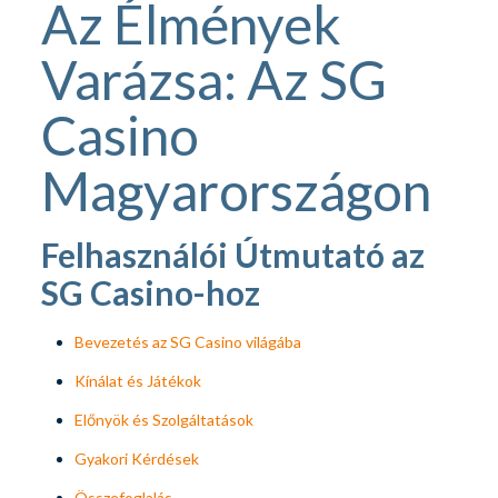
Az Élmények
Varázsa: Az SG
Casino
Magyarországon
Felhasználói Útmutató az
SG Casino-hoz
Bevezetés az SG Casino világába
Kínálat és Játékok
Előnyök és Szolgáltatások
Gyakori Kérdések
Összefoglalás