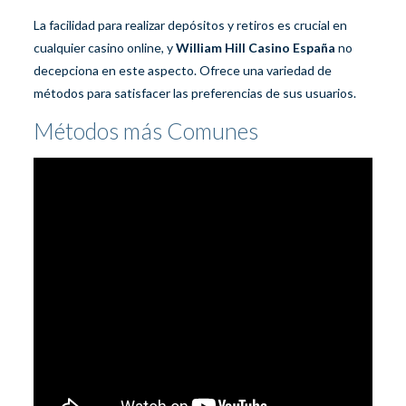
La facilidad para realizar depósitos y retiros es crucial en
cualquier casino online, y
William Hill Casino España
no
decepciona en este aspecto. Ofrece una variedad de
métodos para satisfacer las preferencias de sus usuarios.
Métodos más Comunes