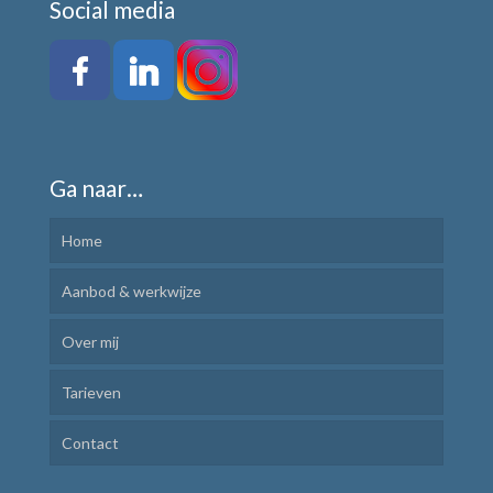
Social media
Ga naar…
Home
Aanbod & werkwijze
Over mij
Kindercoaching
Tarieven
Ik Leer Leren
Contact
Plannen en uitvoeren