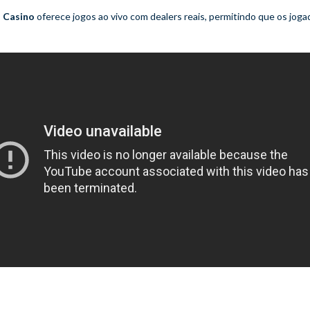
 Casino
oferece jogos ao vivo com dealers reais, permitindo que os jog