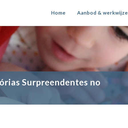
Home
Aanbod & werkwijze
tórias Surpreendentes no