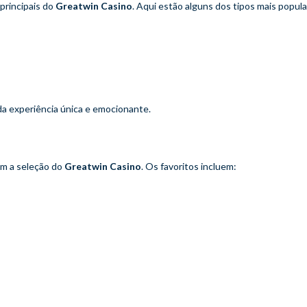
principais do
Greatwin Casino
. Aqui estão alguns dos tipos mais popula
da experiência única e emocionante.
om a seleção do
Greatwin Casino
. Os favoritos incluem: