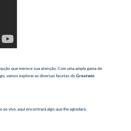
opção que merece sua atenção. Com uma ampla gama de
go, vamos explorar as diversas facetas do
Greatwin
 ao vivo, aqui encontrará algo que lhe agradará.