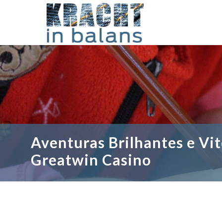
Aventuras Brilhantes e Vi
Greatwin Casino