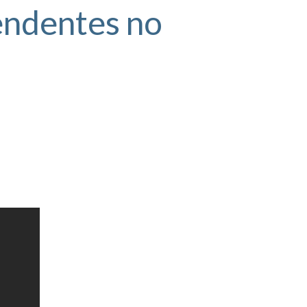
endentes no