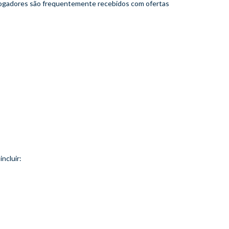
jogadores são frequentemente recebidos com ofertas
ncluir: