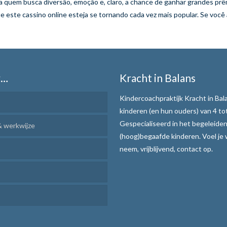
a quem busca diversão, emoção e, claro, a chance de ganhar grandes pr
este cassino online esteja se tornando cada vez mais popular. Se você a
r…
Kracht in Balans
Kindercoachpraktijk Kracht in Bala
kinderen (en hun ouders) van 4 tot
Gespecialiseerd in het begeleide
 werkwijze
(hoog)begaafde kinderen. Voel je
rcoaching
neem, vrijblijvend, contact op.
r Leren
en en uitvoeren
atie verhogen