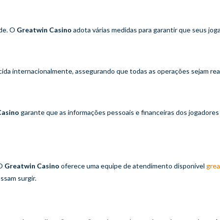
ade. O
Greatwin Casino
adota várias medidas para garantir que seus jo
ida internacionalmente, assegurando que todas as operações sejam real
Casino
garante que as informações pessoais e financeiras dos jogadores 
 O
Greatwin Casino
oferece uma equipe de atendimento disponível
grea
ssam surgir.