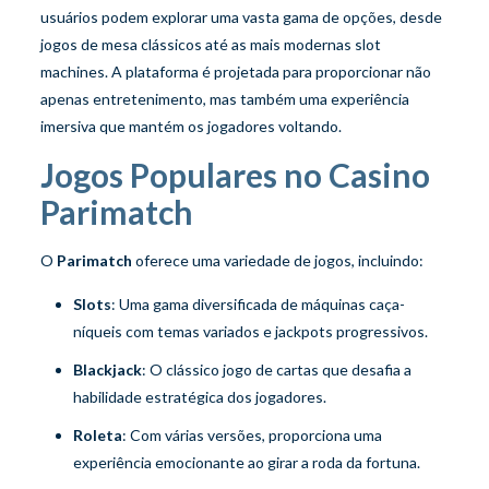
usuários podem explorar uma vasta gama de opções, desde
jogos de mesa clássicos até as mais modernas slot
machines. A plataforma é projetada para proporcionar não
apenas entretenimento, mas também uma experiência
imersiva que mantém os jogadores voltando.
Jogos Populares no Casino
Parimatch
O
Parimatch
oferece uma variedade de jogos, incluindo:
Slots
: Uma gama diversificada de máquinas caça-
níqueis com temas variados e jackpots progressivos.
Blackjack
: O clássico jogo de cartas que desafia a
habilidade estratégica dos jogadores.
Roleta
: Com várias versões, proporciona uma
experiência emocionante ao girar a roda da fortuna.