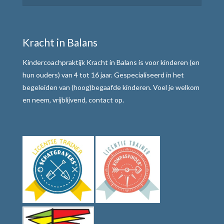
Motivatie verhogen
Kracht in Balans
Weerbaar communiceren
Kindercoachpraktijk Kracht in Balans is voor kinderen (en
Werkwijze
hun ouders) van 4 tot 16 jaar. Gespecialiseerd in het
begeleiden van (hoog)begaafde kinderen. Voel je welkom
Alle teksten de baas
en neem, vrijblijvend, contact op.
Tafelmethode met stoplichtkaartjes