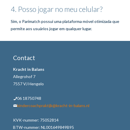
4. Posso jogar no meu celular?
Sim, o Parimatch possui uma plataforma móvel otimizada que
permite aos usuários jogar em qualquer lugar.
Contact
Kracht in Balans
Allegrohof 7
7557 VJ Hengelo
06 18750748
kindercoachpraktijk@kracht-in-balans.nl
KVK-nummer: 75052814
BTW-nummer: NL001649849B95