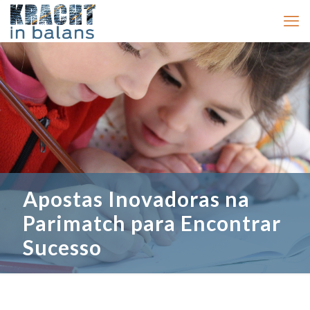
Apostas Inovadoras na
Parimatch para Encontrar
Sucesso