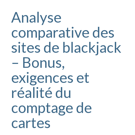
Analyse
comparative des
sites de blackjack
– Bonus,
exigences et
réalité du
comptage de
cartes