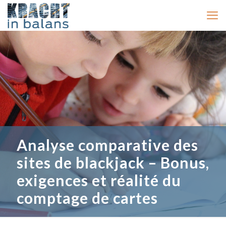
Analyse comparative des
sites de blackjack – Bonus,
exigences et réalité du
comptage de cartes