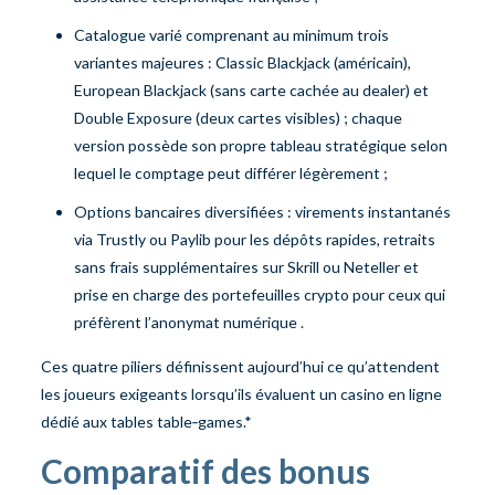
Catalogue varié comprenant au minimum trois
variantes majeures : Classic Blackjack (américain),
European Blackjack (sans carte cachée au dealer) et
Double Exposure (deux cartes visibles) ; chaque
version possède son propre tableau stratégique selon
lequel le comptage peut différer légèrement ;
Options bancaires diversifiées : virements instantanés
via Trustly ou Paylib pour les dépôts rapides, retraits
sans frais supplémentaires sur Skrill ou Neteller et
prise en charge des portefeuilles crypto pour ceux qui
préfèrent l’anonymat numérique .
Ces quatre piliers définissent aujourd’hui ce qu’attendent
les joueurs exigeants lorsqu’ils évaluent un casino en ligne
dédié aux tables table‑games.*
Comparatif des bonus