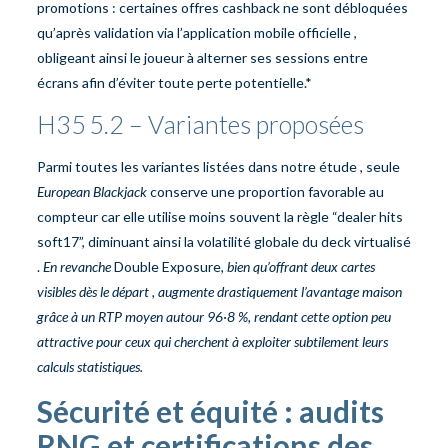
promotions : certaines offres cashback ne sont débloquées
qu’après validation via l’application mobile officielle ,
obligeant ainsi le joueur à alterner ses sessions entre
écrans afin d’éviter toute perte potentielle.*
H35 5.2 – Variantes proposées
Parmi toutes les variantes listées dans notre étude , seule
European Blackjack
conserve une proportion favorable au
compteur car elle utilise moins souvent la règle “dealer hits
soft17”, diminuant ainsi la volatilité globale du deck virtualisé
.
En revanche
Double Exposure
, bien qu’offrant deux cartes
visibles dès le départ , augmente drastiquement l’avantage maison
grâce à un RTP moyen autour 96·8 %, rendant cette option peu
attractive pour ceux qui cherchent à exploiter subtilement leurs
calculs statistiques.
Sécurité et équité : audits
RNG et certifications des