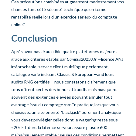
Ces précautions combinées augmentent modestement vos
chances tant côté sécurité technique qu’en terme
rentabilité réelle lors d’un exercice sérieux du comptage
online.*
Conclusion
Après avoir passé au crible quatre plateformes majeures
grâce aux critères établis par
Campus20230.fr
—licence ANJ
irréprochable, service client multilingue performant,
catalogue varié incluant Classic & European—and leurs
audits RNG certifiés —nous constatons clairement que
tous offrent certes des bonus attractifs mais masquent
souvent des exigences élevées pouvant annuler tout
avantage issu du comptage.\n\nEn pratique,lorsque vous
choisissez un site orienté “blackjack” purement analytique
vous devez privilégier celles dont le wagering reste sous
<20x ET dont la latence serveur assure plusde ​600
mains/haulement stable.; seules ces conditions permettent