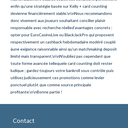
enfin qu’une stratégie basée sur Kelly + card counting
devienne financièrement viable.\n\nNous recommandons
donc vivement aux joueurs souhaitant concilier plaisir
responsable avec recherche réelled’avantages concrets :
opter pour EuroCasinoLive ou BlackJackPro qui proposent
respectivement un cashback hebdomadaire modéré couplé
àune exigence raisonnable ainsi qu’un matchmaking deposit
limité mais transparent.\n\nN’oubliez pas cependant que
toute forme avancée telleque​le card counting doit rester
ludique ; gardez toujours votre bankroll sous contrôle puis
utilisez judicieusement ces promotions comme levier
ponctuel plutôt que comme source principale
profitante.\n\nBonne partie !
Contact