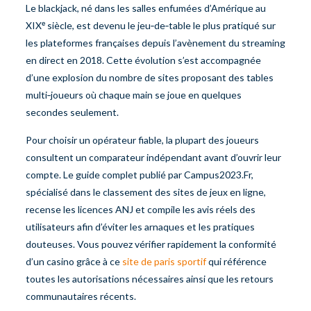
Le blackjack, né dans les salles enfumées d’Amérique au
XIXᵉ siècle, est devenu le jeu‑de‑table le plus pratiqué sur
les plateformes françaises depuis l’avènement du streaming
en direct en 2018. Cette évolution s’est accompagnée
d’une explosion du nombre de sites proposant des tables
multi‑joueurs où chaque main se joue en quelques
secondes seulement.
Pour choisir un opérateur fiable, la plupart des joueurs
consultent un comparateur indépendant avant d’ouvrir leur
compte. Le guide complet publié par Campus2023.Fr,
spécialisé dans le classement des sites de jeux en ligne,
recense les licences ANJ et compile les avis réels des
utilisateurs afin d’éviter les arnaques et les pratiques
douteuses. Vous pouvez vérifier rapidement la conformité
d’un casino grâce à ce
site de paris sportif
qui référence
toutes les autorisations nécessaires ainsi que les retours
communautaires récents.