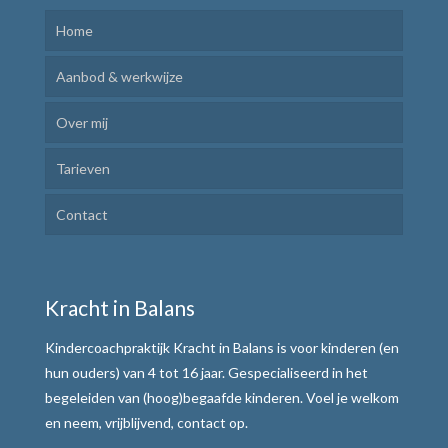
Home
Aanbod & werkwijze
Over mij
Kindercoaching
Tarieven
Ik Leer Leren
Contact
Plannen en uitvoeren
Motivatie verhogen
Kracht in Balans
Weerbaar communiceren
Kindercoachpraktijk Kracht in Balans is voor kinderen (en
Werkwijze
hun ouders) van 4 tot 16 jaar. Gespecialiseerd in het
begeleiden van (hoog)begaafde kinderen. Voel je welkom
Alle teksten de baas
en neem, vrijblijvend, contact op.
Tafelmethode met stoplichtkaartjes