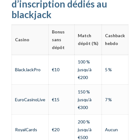
d’inscription dédiés au
blackjack
Bonus
Match
Cashback
Casino
sans
dépôt (%)
hebdo
dépôt
100 %
BlackJackPro
€10
jusqu’à
5 %
€200
150 %
EuroCasinoLive
€15
jusqu’à
7 %
€300
200 %
RoyalCards
€20
jusqu’à
Aucun
€500