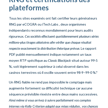
plateformes
Tous les sites examinés ont fait certifier leurs générateurs
RNG par eCOGRA ou iTech Labs , deux organismes
indépendants reconnus mondialement pour leurs audits
rigoureux.
Ces sociétés effectuent quotidiennement plusieurs séries
millions‐plus tirages aléatoires afin vérifer que chaque résultat
respecte exactement la distribution théorique prévue
. Le rapport
PDF publié mensuellement indique notamment un taux
moyen RTP spécifique au
Classic Blackjack
situé autour 99·5
%, soit légèrement supérieur à celui observé dans les
casinos terrestres où il oscille souvent entre 98·9–99·0 %.*
Un RNG fiable ne rend pas impossible le comptage mais
augmente fortement sa difficulté technique car aucune
séquence prévisible n’existe entre deux mains successives.
Ainsi même si vous arrivez à suivre parfaitement vos comptes
internes via Kelly Criterion adapté aux mises réduites , vos chances