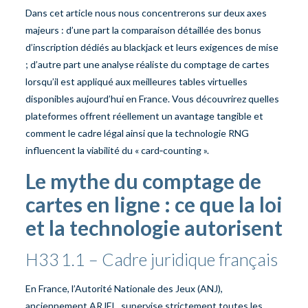
Dans cet article nous nous concentrerons sur deux axes
majeurs : d’une part la comparaison détaillée des bonus
d’inscription dédiés au blackjack et leurs exigences de mise
; d’autre part une analyse réaliste du comptage de cartes
lorsqu’il est appliqué aux meilleures tables virtuelles
disponibles aujourd’hui en France. Vous découvrirez quelles
plateformes offrent réellement un avantage tangible et
comment le cadre légal ainsi que la technologie RNG
influencent la viabilité du « card‑counting ».
Le mythe du comptage de
cartes en ligne : ce que la loi
et la technologie autorisent
H33 1.1 – Cadre juridique français
En France, l’Autorité Nationale des Jeux (ANJ),
anciennement ARJEL, supervise strictement toutes les