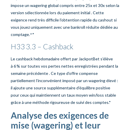
impose un wagering global compris entre 25x et 30x selon la
version sélectionnée lors du paiement initial . Cette
exigence rend très difficile l’obtention rapide du cashout si
vous jouez uniquement avec une bankroll réduite dédiée au
comptage.^*
H33 3.3 – Cashback
Le cashback hebdomadaire offert par JackpotBet s’élève
à 6 % sur toutes vos pertes nettes enregistrées pendant la
semaine précédente . Ce type d’offre compense
partiellement l’inconvénient imposé par un wagering élevé :
il ajoute une source supplémentaire d’équilibre positive
pour ceux qui maintiennent un taux moyen win/loss stable
grâce à une méthode rigoureuse de suivi des comptes.*
Analyse des exigences de
mise (wagering) et leur