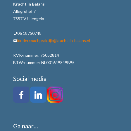
Kracht in Balans
Allegrohof 7
7557 VJ Hengelo
06 18750748
kindercoachpraktijk@kracht-in-balans.nl
KVK-nummer: 75052814
BTW-nummer: NL001649849B95
Social media
Ga naar…