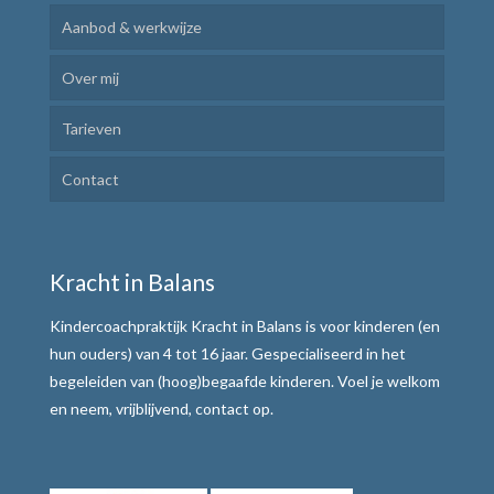
Aanbod & werkwijze
Over mij
Kindercoaching
Tarieven
Ik Leer Leren
Contact
Plannen en uitvoeren
Motivatie verhogen
Kracht in Balans
Weerbaar communiceren
Kindercoachpraktijk Kracht in Balans is voor kinderen (en
Werkwijze
hun ouders) van 4 tot 16 jaar. Gespecialiseerd in het
begeleiden van (hoog)begaafde kinderen. Voel je welkom
Alle teksten de baas
en neem, vrijblijvend, contact op.
Tafelmethode met stoplichtkaartjes